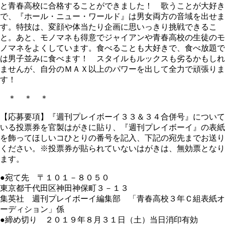
と青春高校に合格することができました！ 歌うことが大好き
で、『ホール・ニュー・ワールド』は男女両方の音域を出せま
す。特技は、変顔や体当たり企画に思いっきり挑戦できるこ
と。あと、モノマネも得意でジャイアンや青春高校の生徒のモ
ノマネをよくしています。食べることも大好きで、食べ放題で
は男子並みに食べます！ スタイルもルックスも劣るかもしれ
ませんが、自分のＭＡＸ以上のパワーを出して全力で頑張りま
す！
＊ ＊ ＊
【応募要項】『週刊プレイボーイ３３＆３４合併号』について
いる投票券を官製はがきに貼り、『週刊プレイボーイ』の表紙
を飾ってほしいコひとりの番号を記入、下記の宛先までお送り
ください。※投票券が貼られていないはがきは、無効票となり
ます。
●宛て先 〒１０１－８０５０
東京都千代田区神田神保町３－１３
集英社 週刊プレイボーイ編集部 「青春高校３年Ｃ組表紙オ
ーディション」係
●締め切り ２０１９年８月３１日（土）当日消印有効