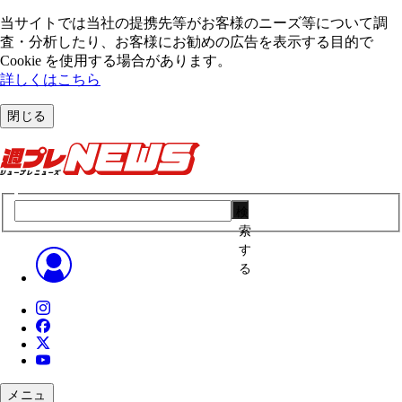
当サイトでは当社の提携先等がお客様のニーズ等について調
査・分析したり、お客様にお勧めの広告を表⽰する⽬的で
Cookie を使⽤する場合があります。
詳しくはこちら
閉じる
検
索
す
る
メニュ