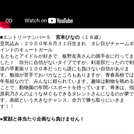
■エントリーナンバー５
宮本ひなの
（１８歳）
意気込み：２０００年８月３１日生まれ タレ目がチャームポ
イントのキュートガール
もともとアイドルが好きで、板野友美さんの握手会に行ってま
した！ 自分に自信がないタイプですが、剣道部だったので剣
道の早素振り１００本だったら誰にも負けない自信がありま
す。勉強が苦手でおバカなところもありますが、青春高校では
年長組なので、みんなに頼られています。趣味は動物を眺める
ことで、動物園の年間パスポートを持っています。将来は、指
原莉乃さんのようなＭＣもできるタレントさんになるのが夢で
す。表紙という大きなチャンス。全力で勝ち取りにいきま
す！！
●変顔と体当たり企画なら負けません！