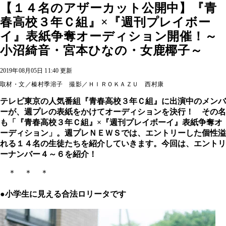
【１４名のアザーカット公開中】『青
春高校３年Ｃ組』×『週刊プレイボー
イ』表紙争奪オーディション開催！～
小沼綺音・宮本ひなの・女鹿椰子～
2019年08月05日 11:40 更新
取材・文／榛村季溶子 撮影／ＨＩＲＯＫＡＺＵ 西村康
テレビ東京の人気番組『青春高校３年Ｃ組』に出演中のメンバ
ーが、週プレの表紙をかけてオーディションを決行！ その名
も「『青春高校３年Ｃ組』×『週刊プレイボーイ』表紙争奪オ
ーディション」。週プレＮＥＷＳでは、エントリーした個性溢
れる１４名の生徒たちを紹介していきます。今回は、エントリ
ーナンバー４～６を紹介！
＊ ＊ ＊
●小学生に見える合法ロリータです