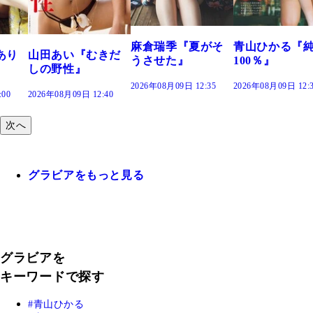
で。』
2026年08月09日 12:
麻倉瑞季『夏がそ
青山ひかる『純度
きだ
うさせた』
100％』
2026年08月09日 12:35
2026年08月09日 12:30
:40
次へ
グラビアをもっと見る
グラビアを
キーワードで探す
青山ひかる