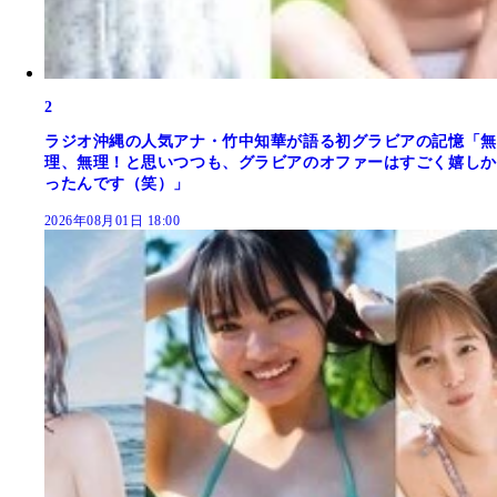
2
ラジオ沖縄の人気アナ・竹中知華が語る初グラビアの記憶「無
理、無理！と思いつつも、グラビアのオファーはすごく嬉しか
ったんです（笑）」
2026年08月01日 18:00