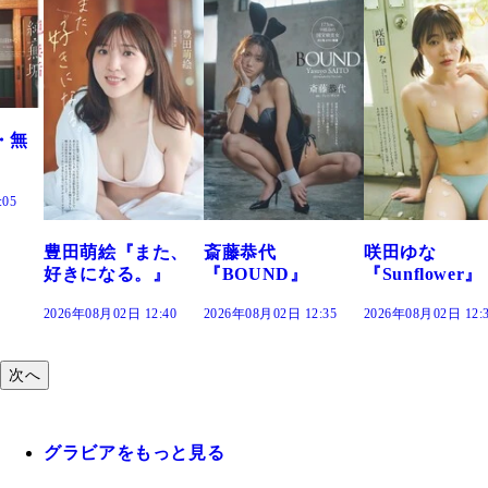
『また、
斎藤恭代
咲田ゆな
藤水咲桜
る。』
『BOUND』
『Sunflower』
だまり』
日 12:40
2026年08月02日 12:35
2026年08月02日 12:30
2026年08月02日
次へ
グラビアをもっと見る