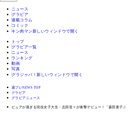
ニュース
グラビア
連載コラム
コミック
キン肉マン
新しいウィンドウで開く
トップ
グラビア一覧
ニュース
ランキング
動画
写真
グラジャパ！
新しいウィンドウで開く
週プレNEWS TOP
グラビア
グラビアニュース
ピュアが過ぎる現役女子大生・志田音々が衝撃デビュー！「森田童子さ