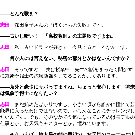
――どんな歌を？
志田
森田童子さんの『ぼくたちの失敗』です。
――古いし暗い！ 『高校教師』の主題歌ですよね。
志田
私、古いドラマが好きで、今見てるところなんです。
――何か人には言えない、秘密の部分とかはないんですか？
志田
そうですね......実は授業中、先生の話をまったく聞かず
に気象予報士の試験勉強をしてることがよくあります。
――意外と豪快にサボってますね、ちょっと安心します。将来
は気象予報士になりたい？
志田
まだ始めたばかりですし、小さい頃から誰かに憧れて芸
能界に入ったわけではないので、いろんなことにチャレンジし
たいんです。でも、そのなかで今気になっているのはモデルの
仕事とか、お天気キャスターとか。憧れています。
――そういえば、地方局の朝の番組で、お天気のコーナーに出