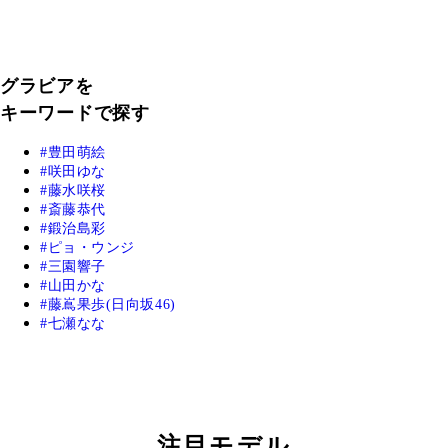
グラビアを
キーワードで探す
豊田萌絵
咲田ゆな
藤水咲桜
斎藤恭代
鍛治島彩
ピョ・ウンジ
三園響子
山田かな
藤嶌果歩(日向坂46)
七瀬なな
注目モデル