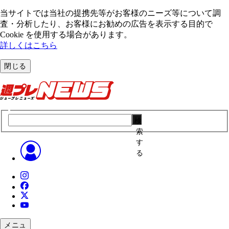
当サイトでは当社の提携先等がお客様のニーズ等について調
査・分析したり、お客様にお勧めの広告を表⽰する⽬的で
Cookie を使⽤する場合があります。
詳しくはこちら
閉じる
検
索
す
る
メニュ