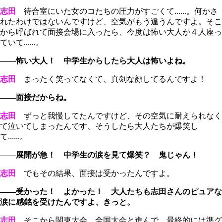
志田
待合室にいた女のコたちの圧力がすごくて......。何かさ
れたわけではないんですけど、空気がもう違うんですよ。そこ
から呼ばれて面接会場に入ったら、今度は怖い大人が４人座っ
ていて......。
――怖い大人！ 中学生からしたら大人は怖いよね。
志田
まったく笑ってなくて、真剣な顔してるんですよ！
――面接だからね。
志田
ずっと我慢してたんですけど、その空気に耐えられなく
て泣いてしまったんです、そうしたら大人たちが爆笑し
て......。
――展開が急！ 中学生の涙を見て爆笑？ 鬼じゃん！
志田
でもその結果、面接は受かったんですよ。
――受かった！ よかった！ 大人たちも志田さんのピュアな
涙に感銘を受けたんですよ、きっと。
志田
そこから関東大会、全国大会と進んで、最終的には準グ