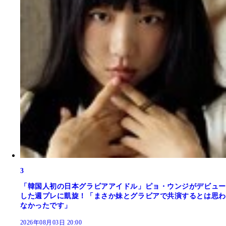
3
「韓国人初の日本グラビアアイドル」ピョ・ウンジがデビュー
した週プレに凱旋！「まさか妹とグラビアで共演するとは思わ
なかったです」
2026年08月03日 20:00