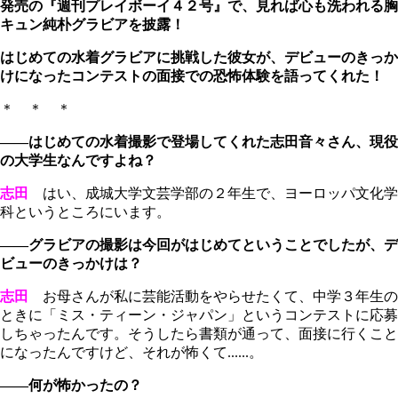
発売の『週刊プレイボーイ４２号』で、見れば心も洗われる胸
キュン純朴グラビアを披露！
はじめての水着グラビアに挑戦した彼女が、デビューのきっか
けになったコンテストの面接での恐怖体験を語ってくれた！
＊ ＊ ＊
――はじめての水着撮影で登場してくれた志田音々さん、現役
の大学生なんですよね？
志田
はい、成城大学文芸学部の２年生で、ヨーロッパ文化学
科というところにいます。
――グラビアの撮影は今回がはじめてということでしたが、デ
ビューのきっかけは？
志田
お母さんが私に芸能活動をやらせたくて、中学３年生の
ときに「ミス・ティーン・ジャパン」というコンテストに応募
しちゃったんです。そうしたら書類が通って、面接に行くこと
になったんですけど、それが怖くて......。
――何が怖かったの？