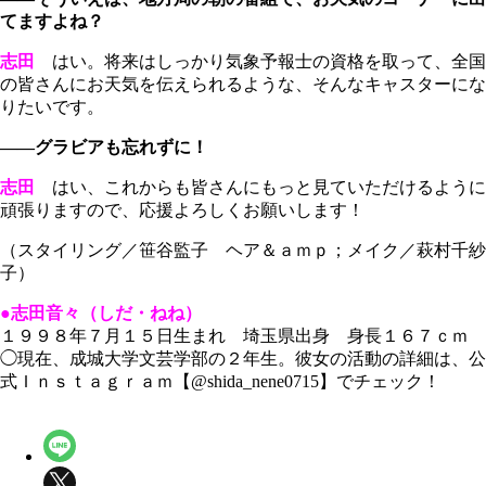
てますよね？
志田
はい。将来はしっかり気象予報士の資格を取って、全国
の皆さんにお天気を伝えられるような、そんなキャスターにな
りたいです。
――グラビアも忘れずに！
志田
はい、これからも皆さんにもっと見ていただけるように
頑張りますので、応援よろしくお願いします！
（スタイリング／笹谷監子 ヘア＆ａｍｐ；メイク／萩村千紗
子）
●志田音々（しだ・ねね）
１９９８年７月１５日生まれ 埼玉県出身 身長１６７ｃｍ
◯現在、成城大学文芸学部の２年生。彼女の活動の詳細は、公
式Ｉｎｓｔａｇｒａｍ【@shida_nene0715】でチェック！