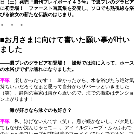
日（土）発売『週刊プレイボーイ４３号』で週プレのグラビア
に初登場！ ファースト写真集を発売し、ソロでも熱視線を浴
びる彼女の新たな伝説のはじまり。
＊ ＊ ＊
■お月さまに向けて書いた願い事が叶い
ました
――週プレのグラビア初登場！ 撮影では海に入って、ホース
の水浴びでずぶ濡れになりました。
平塚
楽しかったです！ 暑かったから、水を浴びたら絶対気
持ちいいだろうなぁと思って自分からザバーッといきました
（笑）。静岡の実家は海から近いので、海での撮影はテンショ
ン上がります！
――海が好きなら泳ぐのも好き？
平塚
私、泳げないんです（笑）。息が続かないし、バタ足し
てもなぜか沈んじゃって......。アイドルグループ・ふわふわで
のキャッチフレーズが"駿河湾のマーメイド"なんですけど、マ