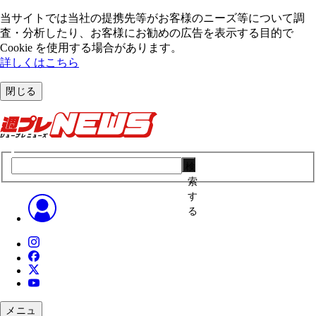
当サイトでは当社の提携先等がお客様のニーズ等について調
査・分析したり、お客様にお勧めの広告を表⽰する⽬的で
Cookie を使⽤する場合があります。
詳しくはこちら
閉じる
検
索
す
る
メニュ