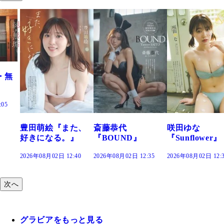
『また、
斎藤恭代
咲田ゆな
藤水咲桜
る。』
『BOUND』
『Sunflower』
だまり』
日 12:40
2026年08月02日 12:35
2026年08月02日 12:30
2026年08月02日
次へ
グラビアをもっと見る