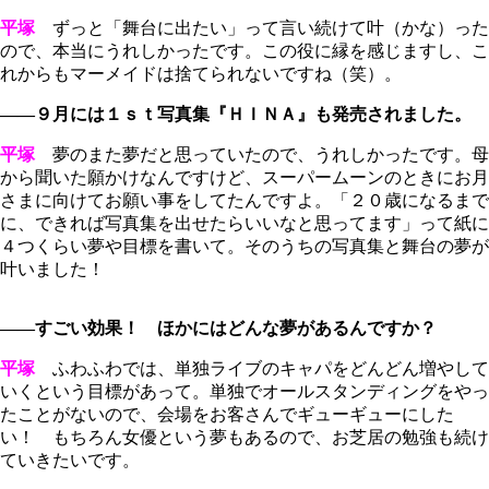
平塚
ずっと「舞台に出たい」って言い続けて叶（かな）った
ので、本当にうれしかったです。この役に縁を感じますし、こ
れからもマーメイドは捨てられないですね（笑）。
――９月には１ｓｔ写真集『ＨＩＮＡ』も発売されました。
平塚
夢のまた夢だと思っていたので、うれしかったです。母
から聞いた願かけなんですけど、スーパームーンのときにお月
さまに向けてお願い事をしてたんですよ。「２０歳になるまで
に、できれば写真集を出せたらいいなと思ってます」って紙に
４つくらい夢や目標を書いて。そのうちの写真集と舞台の夢が
叶いました！
――すごい効果！ ほかにはどんな夢があるんですか？
平塚
ふわふわでは、単独ライブのキャパをどんどん増やして
いくという目標があって。単独でオールスタンディングをやっ
たことがないので、会場をお客さんでギューギューにした
い！ もちろん女優という夢もあるので、お芝居の勉強も続け
ていきたいです。