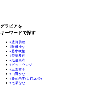
グラビアを
キーワードで探す
豊田萌絵
咲田ゆな
藤水咲桜
斎藤恭代
鍛治島彩
ピョ・ウンジ
三園響子
山田かな
藤嶌果歩(日向坂46)
七瀬なな