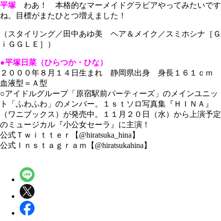
平塚
わあ！ 本格的なマーメイドグラビアやってみたいです
ね。目標がまたひとつ増えました！
（スタイリング／田中あゆ美 ヘア＆メイク／スミホシナ［Ｇ
ｉＧＧＬＥ］）
●平塚日菜（ひらつか・ひな）
２０００年８月１４日生まれ 静岡県出身 身長１６１ｃｍ
血液型＝Ａ型
○アイドルグループ「原宿駅前パーティーズ」のメインユニッ
ト「ふわふわ」のメンバー。１ｓｔソロ写真集『ＨＩＮＡ』
（ワニブックス）が発売中。１１月２０日（水）から上演予定
のミュージカル『小公女セーラ』に主演！
公式Ｔｗｉｔｔｅｒ【@hiratsuka_hina】
公式Ｉｎｓｔａｇｒａｍ【@hiratsukahina】