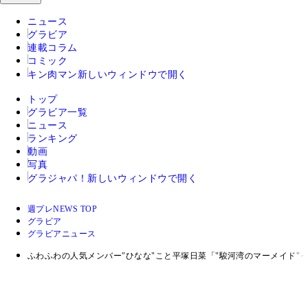
ニュース
グラビア
連載コラム
コミック
キン肉マン
新しいウィンドウで開く
トップ
グラビア一覧
ニュース
ランキング
動画
写真
グラジャパ！
新しいウィンドウで開く
週プレNEWS TOP
グラビア
グラビアニュース
ふわふわの人気メンバー"ひなな"こと平塚日菜「"駿河湾のマーメイド"