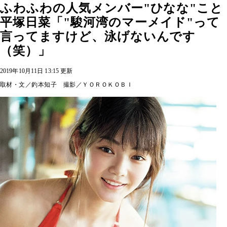
ふわふわの人気メンバー"ひなな"こと
平塚日菜「"駿河湾のマーメイド"って
言ってますけど、泳げないんです
（笑）」
2019年10月11日 13:15 更新
取材・文／釣本知子 撮影／ＹＯＲＯＫＯＢＩ