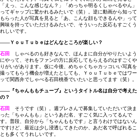
「えっ、こんな感じなん？」「めっちゃ明るくしゃべるやん」
ってギャップに驚かれるみたいで（笑）。逆に動画から知って
もらった人が写真を見ると「あ、こんな顔もできるんや」って
興味を持っていただけるみたいで、そういった反応もすごくう
れしいです。
――ＹｏｕＴｕｂｅはどんなところが楽しい？
石田
しゃべるのも好きなんで、ほんまに自分がやりたいよう
にやって、それをファンの方に反応してもらえるのはすごくや
りがいがあります。仮に今後、めちゃくちゃカッコいい写真を
撮ってもらう機会が増えたとしても、ＹｏｕＴｕｂｅではワー
ッて関西弁でしゃべる石田桃香でいたいと思ってます（笑）。
――『ちゃんももチューブ』というタイトル名は自分で考えた
の？
石田
そうです（笑）。週プレさんで募集していただいて決ま
った「ちゃんもも」というあだ名、すごく気に入ってるんで
す。普段、自分から「ちゃんももです」と言うわけではないん
ですけど、最近は少し浸透してきたのか、あだ名で呼ばれるこ
とも多くてうれしいです。