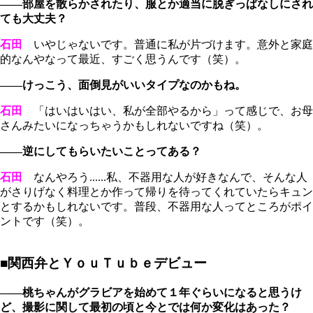
――部屋を散らかされたり、服とか適当に脱ぎっぱなしにされ
ても大丈夫？
石田
いやじゃないです。普通に私が片づけます。意外と家庭
的なんやなって最近、すごく思うんです（笑）。
――けっこう、面倒見がいいタイプなのかもね。
石田
「はいはいはい、私が全部やるから」って感じで、お母
さんみたいになっちゃうかもしれないですね（笑）。
――逆にしてもらいたいことってある？
石田
なんやろう......私、不器用な人が好きなんで、そんな人
がさりげなく料理とか作って帰りを待ってくれていたらキュン
とするかもしれないです。普段、不器用な人ってところがポイ
ントです（笑）。
■関西弁とＹｏｕＴｕｂｅデビュー
――桃ちゃんがグラビアを始めて１年ぐらいになると思うけ
ど、撮影に関して最初の頃と今とでは何か変化はあった？