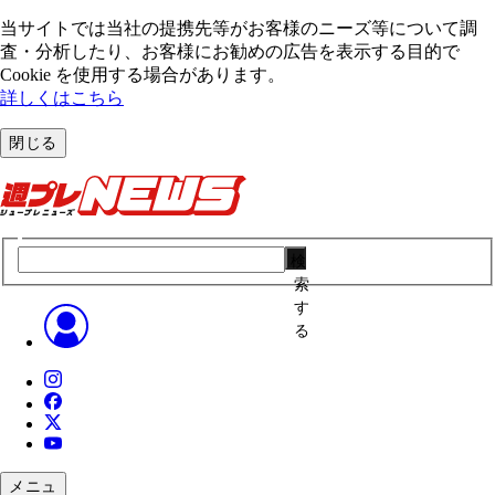
当サイトでは当社の提携先等がお客様のニーズ等について調
査・分析したり、お客様にお勧めの広告を表⽰する⽬的で
Cookie を使⽤する場合があります。
詳しくはこちら
閉じる
検
索
す
る
メニュ