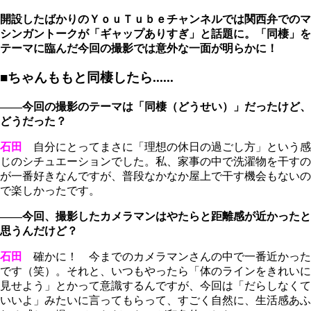
開設したばかりのＹｏｕＴｕｂｅチャンネルでは関西弁でのマ
シンガントークが「ギャップありすぎ」と話題に。「同棲」を
テーマに臨んだ今回の撮影では意外な一面が明らかに！
■ちゃんももと同棲したら......
――今回の撮影のテーマは「同棲（どうせい）」だったけど、
どうだった？
石田
自分にとってまさに「理想の休日の過ごし方」という感
じのシチュエーションでした。私、家事の中で洗濯物を干すの
が一番好きなんですが、普段なかなか屋上で干す機会もないの
で楽しかったです。
――今回、撮影したカメラマンはやたらと距離感が近かったと
思うんだけど？
石田
確かに！ 今までのカメラマンさんの中で一番近かった
です（笑）。それと、いつもやったら「体のラインをきれいに
見せよう」とかって意識するんですが、今回は「だらしなくて
いいよ」みたいに言ってもらって、すごく自然に、生活感あふ