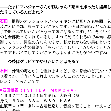
――たまにマネジャーさんが桃ちゃんの動画を撮ったり編集し
たりしているんだよね？
石田
撮影のオフショットとかメイキング動画とかも毎回、衣
装ごとに全部、撮ってくださるんです。今日の撮影はどんな感
じで撮られていたんだろうって気になるんですけど、そういう
のも全部撮ってくれているし、すべて見てくれるので本当に感
謝してます。男性の方なんですが、私がわからない男心という
か、ファンの方の目線で「もっとこうしたほうがいいよ」とか
ってアドバイスしてくださるのもほんまにありがたいですね。
――今後はグラビアでやりたいことはある？
石田
沖縄の海とかにも憧れますけど、逆に都会のど真ん中で
水着とか、そういうこれまでにやったことのないことにもチャ
レンジしてみたいです。
■石田桃香（ＩＳＨＩＤＡ ＭＯＭＯＫＡ）
１９９７年１０月２１日生まれ 大阪府出身
身長１６０㎝ Ｂ８４ Ｗ６０ Ｈ８６
血液型＝Ｂ型 趣味＝古着屋巡り、音楽を聴くこと 特技＝ピ