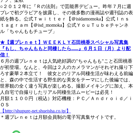
アノ、柔軟
○２０１２年に『Ｒの法則』で芸能界デビュー。昨年７月に週
プレで初グラビアを披露し、その後多数の漫画誌や週刊誌の表
紙を飾る。公式Ｔｗｉｔｔｅｒ【＠isidamomoka】公式Ｉｎｓ
ｔａｇｒａｍ【＠isd_momoka】公式ＹｏｕＴｕｂｅチャンネ
ル「ちゃんももチューブ」
★【週プレｎｅｔ】ＷＥＥＫＬＹ石田桃香スペシャル写真集
『もし、ちゃんももと同棲したら......』６月１日（月）より配
信！
６月の週プレｎｅｔは人気絶好調の"ちゃんもも"こと石田桃香
が初登場。なんと、今回は２人のカメラマンがそれぞれ撮り下
ろす豪華２本立て！ 彼女とのリアル同棲生活が味わえる前編
と、森の中で生活する野生的な美女をテーマにした後編では、
世界観の全く違う写真が楽しめる。撮影メイキングに加え、本
人自宅で自撮りしたリアル同棲生活ムービーは必見！
月額１１００円（税込）対応機種：ＰＣ／Ａｎｄｒｏｉｄ／ｉ
ＯＳ
【http://shupure-net.shueisha.co.jp/】
＊週プレｎｅｔは月額会員制の電子写真集サイトです。