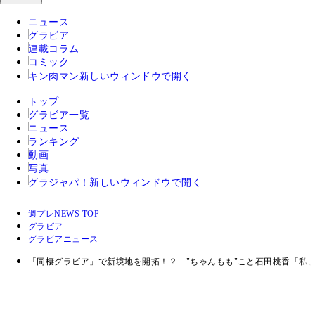
ニュース
グラビア
連載コラム
コミック
キン肉マン
新しいウィンドウで開く
トップ
グラビア一覧
ニュース
ランキング
動画
写真
グラジャパ！
新しいウィンドウで開く
週プレNEWS TOP
グラビア
グラビアニュース
「同棲グラビア」で新境地を開拓！？ "ちゃんもも"こと石田桃香「私