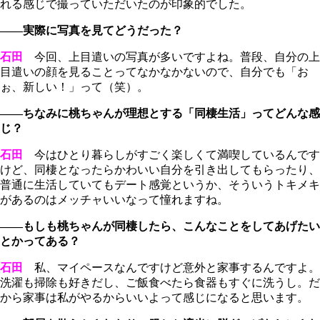
れる感じで撮っていただいたのが印象的でした。
――実際に写真を見てどうだった？
石田
今回、上目遣いの写真が多いですよね。普段、自分の上
目遣いの顔を見ることってなかなかないので、自分でも「お
ぉ、新しい！」って（笑）。
――ちなみに桃ちゃんが理想とする「同棲生活」ってどんな感
じ？
石田
今はひとり暮らしがすごく楽しくて満喫しているんです
けど、同棲となったらかわいい自分を引き出してもらったり、
普通に生活していてもデート感覚というか、そういうトキメキ
があるのはメッチャいいなって憧れますね。
――もしも桃ちゃんが同棲したら、こんなことをしてあげたい
とかってある？
石田
私、マイペースなんですけど意外と家事するんですよ。
洗濯も掃除も好きだし、ご飯食べたら食器もすぐに洗うし。だ
から家事は私がやるからいいよって感じになると思います。