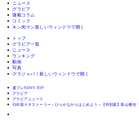
ニュース
グラビア
連載コラム
コミック
キン肉マン
新しいウィンドウで開く
トップ
グラビア一覧
ニュース
ランキング
動画
写真
グラジャパ！
新しいウィンドウで開く
週プレNEWS TOP
グラビア
グラビアニュース
日向坂４６ストーリー～ひらがなからはじめよう～【特別篇】影山優佳