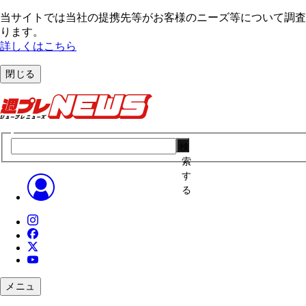
当サイトでは当社の提携先等がお客様のニーズ等について調査・
ります。
詳しくはこちら
閉じる
検
索
す
る
メニュ