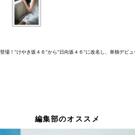
登場！"けやき坂４６"から"日向坂４６"に改名し、単独デビ
編集部のオススメ