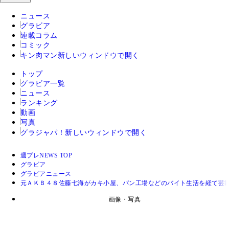
ニュース
グラビア
連載コラム
コミック
キン肉マン
新しいウィンドウで開く
トップ
グラビア一覧
ニュース
ランキング
動画
写真
グラジャパ！
新しいウィンドウで開く
週プレNEWS TOP
グラビア
グラビアニュース
元ＡＫＢ４８佐藤七海がカキ小屋、パン工場などのバイト生活を経て芸
画像・写真