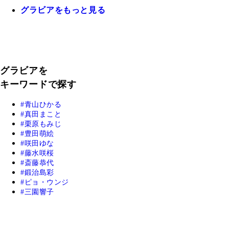
グラビアをもっと見る
グラビアを
キーワードで探す
青山ひかる
真田まこと
栗原もみじ
豊田萌絵
咲田ゆな
藤水咲桜
斎藤恭代
鍛治島彩
ピョ・ウンジ
三園響子