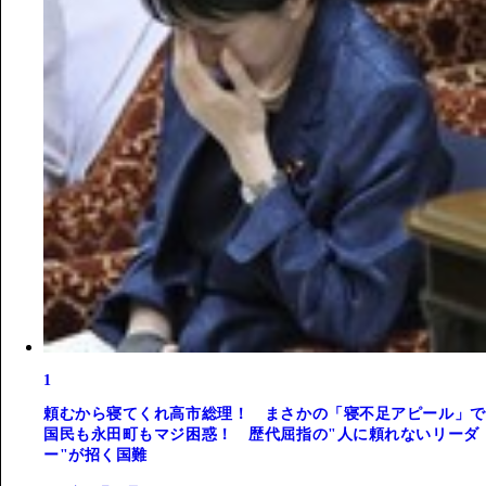
1
頼むから寝てくれ高市総理！ まさかの「寝不足アピール」で
国民も永田町もマジ困惑！ 歴代屈指の"人に頼れないリーダ
ー"が招く国難