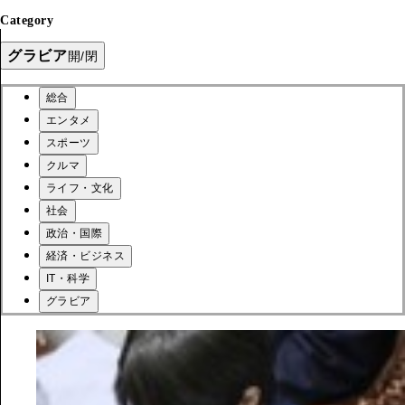
Category
グラビア
開/閉
総合
エンタメ
スポーツ
クルマ
ライフ・文化
社会
政治・国際
経済・ビジネス
IT・科学
グラビア