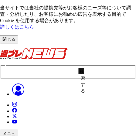
当サイトでは当社の提携先等がお客様のニーズ等について調
査・分析したり、お客様にお勧めの広告を表⽰する⽬的で
Cookie を使⽤する場合があります。
詳しくはこちら
閉じる
検
索
す
る
メニュ