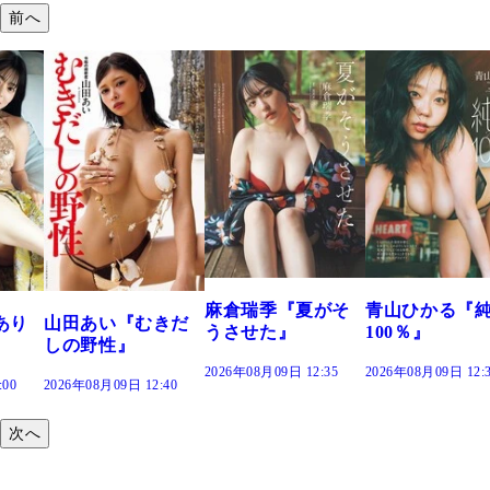
前へ
溝端 葵『もう
つの、あおい
で。』
2026年08月09日 12:
麻倉瑞季『夏がそ
青山ひかる『純度
きだ
うさせた』
100％』
2026年08月09日 12:35
2026年08月09日 12:30
:40
次へ