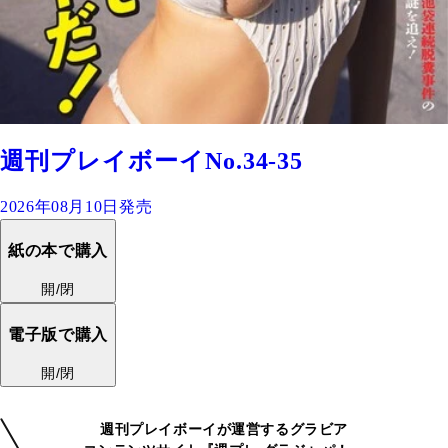
週刊プレイボーイNo.34-35
2026年08月10日発売
紙の本で購入
開/閉
電子版で購入
開/閉
週刊プレイボーイが運営するグラビア