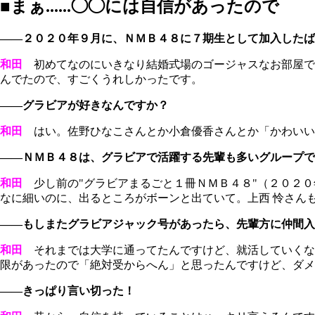
■まぁ......◯◯には自信があったので
――２０２０年９月に、ＮＭＢ４８に７期生として加入したば
和田
初めてなのにいきなり結婚式場のゴージャスなお部屋で
んでたので、すごくうれしかったです。
――グラビアが好きなんですか？
和田
はい。佐野ひなこさんとか小倉優香さんとか「かわいい
――ＮＭＢ４８は、グラビアで活躍する先輩も多いグループで
和田
少し前の"グラビアまるごと１冊ＮＭＢ４８"（２０２０
なに細いのに、出るところがボーンと出ていて。上西 怜さんもかわ
――もしまたグラビアジャック号があったら、先輩方に仲間入
和田
それまでは大学に通ってたんですけど、就活していくな
限があったので「絶対受からへん」と思ったんですけど、ダメもと
――きっぱり言い切った！