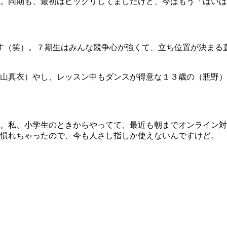
。同期も、最初はビックリしてましたけど、今はもう「はいは
ツです（笑）。７期生はみんな競争心が強くて、立ち位置が決ま
真衣）やし、レッスン中もダンスが得意な１３歳の（瓶野）神音ち
。私、小学生のときからやってて、最近も朝までオンライン対
に慣れちゃったので、今も人さし指しか使えないんですけど。