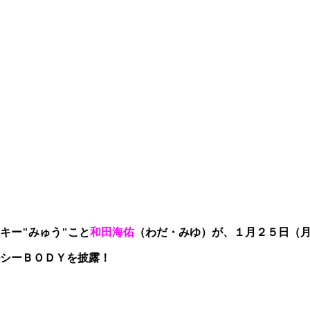
キー"みゅう"こと
和田海佑
（わだ・みゆ）が、１月２５日（
シーＢＯＤＹを披露！