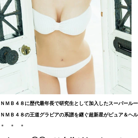
ＮＭＢ４８に歴代最年長で研究生として加入したスーパールー
ＮＭＢ４８の王道グラビアの系譜を継ぐ超新星がピュア＆ヘル
＊ ＊ ＊