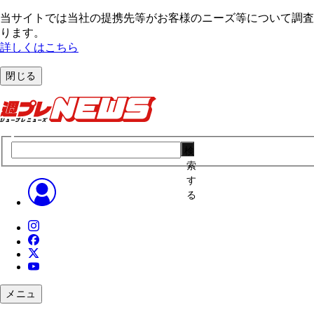
当サイトでは当社の提携先等がお客様のニーズ等について調査・
ります。
詳しくはこちら
閉じる
検
索
す
る
メニュ