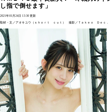
し指で倒せます」
2021年01月24日 13:30 更新
取材・文／アオキユウ（ｓｈｏｒｔ ｃｕｔ） 撮影／Ｔａｋｅｏ Ｄｅｃ．