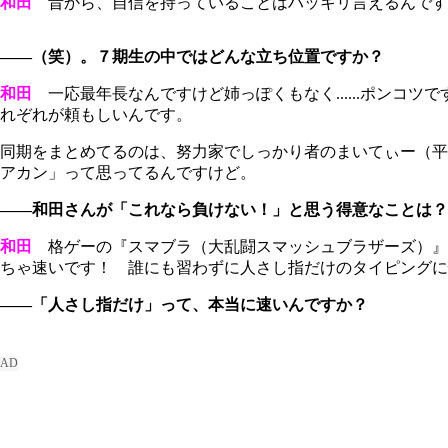
和田
昔から、自信を持っていることはハッキリ言えるんです
――（笑）。７期生の中ではどんな立ち位置ですか？
和田
一応最年長なんですけど姉っぽくもなく......ポンコ
れぞれが頼もしいんです。
同期をまとめてるのは、努力家でしっかり者のまいてぃー（平山
アカン」って思ってるんですけど。
――和田さんが「これなら負けない！」と思う得意なことは？
和田
格ゲーの『スマブラ（大乱闘スマッシュブラザーズ）』
ちゃ速いです！ 誰にも習わずに人さし指だけのタイピング
――「人さし指だけ」って、本当に速いんですか？