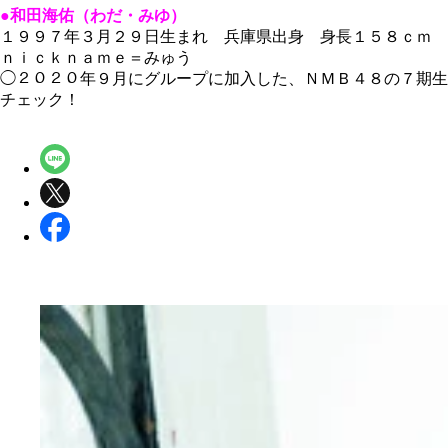
●和田海佑（わだ・みゆ）
１９９７年３月２９日生まれ 兵庫県出身 身長１５８ｃｍ
ｎｉｃｋｎａｍｅ＝みゅう
◯２０２０年９月にグループに加入した、ＮＭＢ４８の７期生
チェック！