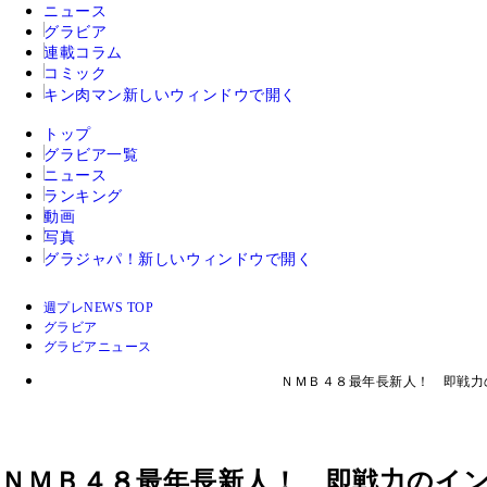
ニュース
グラビア
連載コラム
コミック
キン肉マン
新しいウィンドウで開く
トップ
グラビア一覧
ニュース
ランキング
動画
写真
グラジャパ！
新しいウィンドウで開く
週プレNEWS TOP
グラビア
グラビアニュース
ＮＭＢ４８最年長新人！ 即戦力
ＮＭＢ４８最年長新人！ 即戦力のイ