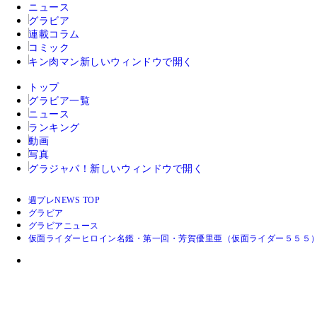
ニュース
グラビア
連載コラム
コミック
キン肉マン
新しいウィンドウで開く
トップ
グラビア一覧
ニュース
ランキング
動画
写真
グラジャパ！
新しいウィンドウで開く
週プレNEWS TOP
グラビア
グラビアニュース
仮面ライダーヒロイン名鑑・第一回・芳賀優里亜（仮面ライダー５５５