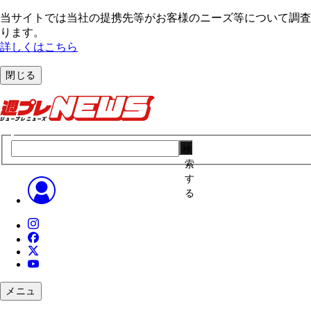
当サイトでは当社の提携先等がお客様のニーズ等について調査・
ります。
詳しくはこちら
閉じる
検
索
す
る
メニュ