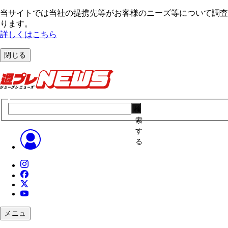
当サイトでは当社の提携先等がお客様のニーズ等について調査・
ります。
詳しくはこちら
閉じる
検
索
す
る
メニュ