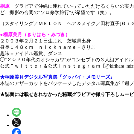
桐原
グラビアで沖縄に連れていっていただけるくらいの実力
ど、撮影の合間の"ソロ修学旅行"が希望です（笑）。
（スタイリング／ＭＥＬＯＮ ヘア＆メイク／田村直子[Ｇｉ
●桐原美月（きりはら・みづき）
２００３年２月２１日生まれ 茨城県出身
身長１４８ｃｍ ｎｉｃｋｎａｍｅ＝きりこ
趣味＝アイドル鑑賞、ダンス
◯"２０２０年代のオシャカワ"がコンセプトの３人組アイド
公式Ｔｗｉｔｔｅｒ＆公式Ｉｎｓｔａｇｒａｍ【@kirihara_mizu
★桐原美月デジタル写真集『グッバイ・メモリーズ』
本誌のアザーカットをパッケージしたデジタル写真集が『週
★誌面には載せきれなかった秘蔵グラビアや撮り下ろしムービ