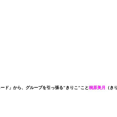
ネード」から、グループを引っ張る"きりこ"こと
桐原美月
（き