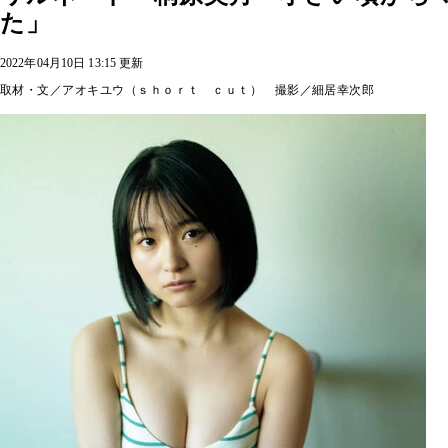
た」
2022年04月10日 13:15 更新
取材・文／アオキユウ（ｓｈｏｒｔ ｃｕｔ） 撮影／細居幸次郎