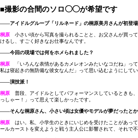
■撮影の合間のソロ◯◯が希望です
――アイドルグループ「リルネード」の桐原美月さんが初登場
桐原
小さい頃から写真を撮られることと、お父さんが買って
けるし、すごく好きなお仕事なんです。
――今回の現場では何をホメられました？
桐原
「いろんな表情があるカメレオンみたいなコだね」って
私は寝起きの無防備な彼女なんだ」って思い込むようにしてい
――演技派！
桐原
普段、アイドルとしてパフォーマンスしているときも、フ
っしゃー！」って思えて楽しかったです。
――そんな桐原さん、小さい頃は女優やモデルが夢だったとか
桐原
はい。私、小学生のときにいじめを受けたことがあって
ールカーストを変えようと戦う主人公に影響されて、それで不