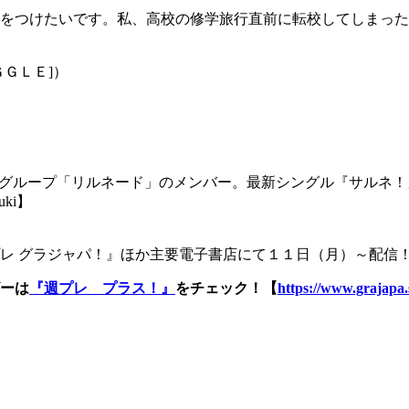
をつけたいです。私、高校の修学旅行直前に転校してしまった
ＧＧＬＥ]）
ルグループ「リルネード」のメンバー。最新シングル『サルネ！
ki】
プレ グラジャパ！』ほか主要電子書店にて１１日（月）～配
ーは
『週プレ プラス！』
をチェック！【
https://www.grajapa.