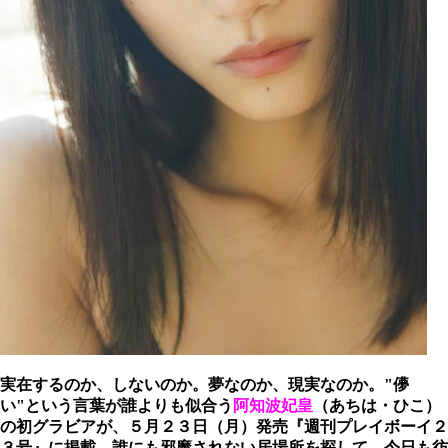
実在するのか、しないのか。夢なのか、現実なのか。"儚
い"という言葉が誰よりも似合う
阿知波妃皇
（あちは・ひこ）
の初グラビアが、５月２３日（月）発売『週刊プレイボーイ２
３号』に掲載。誰にも邪魔されない居場所を探して、今日も彷