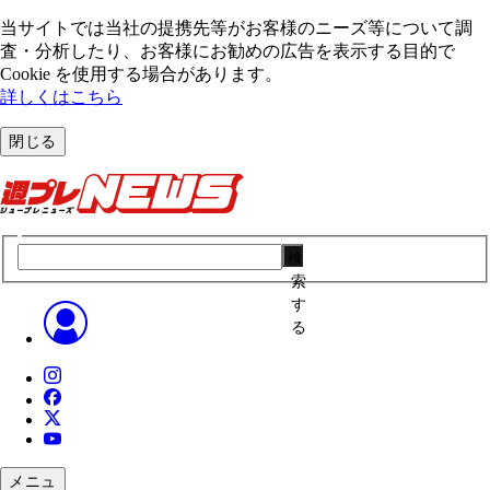
当サイトでは当社の提携先等がお客様のニーズ等について調
査・分析したり、お客様にお勧めの広告を表⽰する⽬的で
Cookie を使⽤する場合があります。
詳しくはこちら
閉じる
検
索
す
る
メニュ