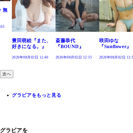
絵『また、
斎藤恭代
咲田ゆな
藤水咲
なる。』
『BOUND』
『Sunflower』
だまり
02日 12:40
2026年08月02日 12:35
2026年08月02日 12:30
2026年08月0
次へ
グラビアをもっと見る
グラビアを