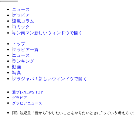
ニュース
グラビア
連載コラム
コミック
キン肉マン
新しいウィンドウで開く
トップ
グラビア一覧
ニュース
ランキング
動画
写真
グラジャパ！
新しいウィンドウで開く
週プレNEWS TOP
グラビア
グラビアニュース
阿知波妃皇「昔から"やりたいことをやりたいときに"っていう考え方で