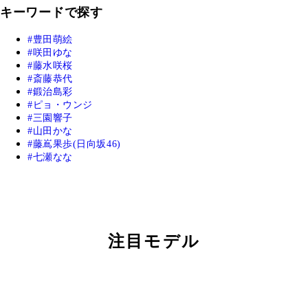
キーワードで探す
豊田萌絵
咲田ゆな
藤水咲桜
斎藤恭代
鍛治島彩
ピョ・ウンジ
三園響子
山田かな
藤嶌果歩(日向坂46)
七瀬なな
注目モデル