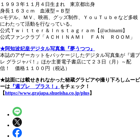
１９９３年１１月４日生まれ 東京都出身
身長１６３ｃｍ 血液型＝Ｂ型
○モデル、ＭＶ、映画、グッズ制作、ＹｏｕＴｕｂｅなど多岐
にわたって活動を行なっている。
公式Ｔｗｉｔｔｅｒ＆Ｉｎｓｔａｇｒａｍ【@achinami】
公式ファンクラブ「ＡＣＨＩＮＡＭＩ ＦＡＮ ＲＯＯＭ」
★阿知波妃皇デジタル写真集『夢うつつ』
本誌のアザーカットをパッケージしたデジタル写真集が『週プ
レ グラジャパ！』ほか主要電子書店にて２３日（月）～配
信！ 価格１１００円（税込）
★誌面には載せきれなかった秘蔵グラビアや撮り下ろしムービ
ーは
『週プレ プラス！』
をチェック！
【
https://www.grajapa.shueisha.co.jp/plus
】