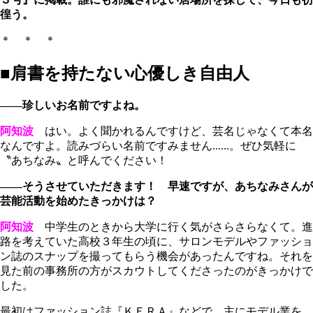
徨う。
＊ ＊ ＊
■肩書を持たない心優しき自由人
――珍しいお名前ですよね。
阿知波
はい。よく聞かれるんですけど、芸名じゃなくて本名
なんですよ。読みづらい名前ですみません......。ぜひ気軽に
〝あちなみ〟と呼んでください！
――そうさせていただきます！ 早速ですが、あちなみさんが
芸能活動を始めたきっかけは？
阿知波
中学生のときから大学に行く気がさらさらなくて。進
路を考えていた高校３年生の頃に、サロンモデルやファッショ
ン誌のスナップを撮ってもらう機会があったんですね。それを
見た前の事務所の方がスカウトしてくださったのがきっかけで
した。
最初はファッション誌『ＫＥＲＡ』などで、主にモデル業を。