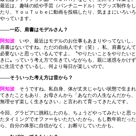
最近は、趣味の絵や手芸（パンチニードル）でグッズ制作をし
たり、ＹｏｕＴｕｂｅに動画を投稿したり、気ままにいろいろ
やっています。
――一応、肩書はモデルさん？
阿知波
いや、最近はモデルのお仕事もあまりやってないし、
肩書はないですね。ただの自由人です（笑）。私、肩書なんて
必要ないと思っているんですよ。〝やりたいことをやりたいと
きに〟っていう考え方で生きていながらも、親に迷惑をかけず
に生活できているし、何より毎日が楽しいので。
――そういった考え方は昔から？
阿知波
そうですね。私自身、体が丈夫じゃない状態で生まれ
てきたこともあり、お母さんから「あなたの人生なんだから、
無理せず楽しく生きなさい」と言われて育ってきたんです。
今回、グラビアに挑戦したのも、ちょうどやってみたいと思っ
たタイミングでオファーをいただいたから。もし数年前だった
ら、自分の体形に自信がなく、お断りしていたかも。