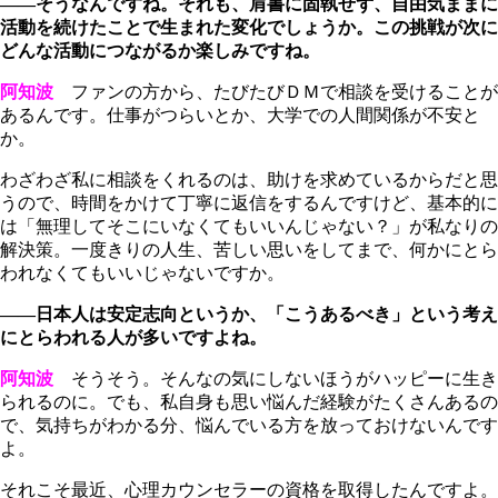
――そうなんですね。それも、肩書に固執せず、自由気ままに
活動を続けたことで生まれた変化でしょうか。この挑戦が次に
どんな活動につながるか楽しみですね。
阿知波
ファンの方から、たびたびＤＭで相談を受けることが
あるんです。仕事がつらいとか、大学での人間関係が不安と
か。
わざわざ私に相談をくれるのは、助けを求めているからだと思
うので、時間をかけて丁寧に返信をするんですけど、基本的に
は「無理してそこにいなくてもいいんじゃない？」が私なりの
解決策。一度きりの人生、苦しい思いをしてまで、何かにとら
われなくてもいいじゃないですか。
――日本人は安定志向というか、「こうあるべき」という考え
にとらわれる人が多いですよね。
阿知波
そうそう。そんなの気にしないほうがハッピーに生き
られるのに。でも、私自身も思い悩んだ経験がたくさんあるの
で、気持ちがわかる分、悩んでいる方を放っておけないんです
よ。
それこそ最近、心理カウンセラーの資格を取得したんですよ。