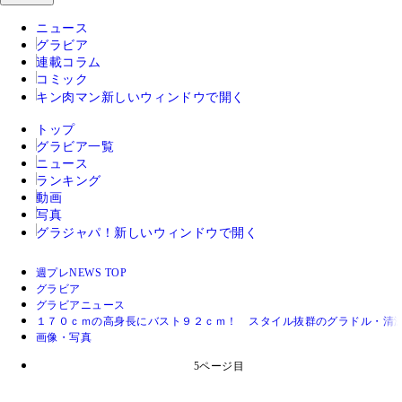
ニュース
グラビア
連載コラム
コミック
キン肉マン
新しいウィンドウで開く
トップ
グラビア一覧
ニュース
ランキング
動画
写真
グラジャパ！
新しいウィンドウで開く
週プレNEWS TOP
グラビア
グラビアニュース
１７０ｃｍの高身長にバスト９２ｃｍ！ スタイル抜群のグラドル・清
画像・写真
5ページ目