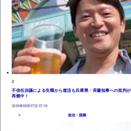
2
不信任決議による失職から復活も兵庫県・斉藤知事への批判が
再燃中！
2026年08月07日 07:30
政治・国際