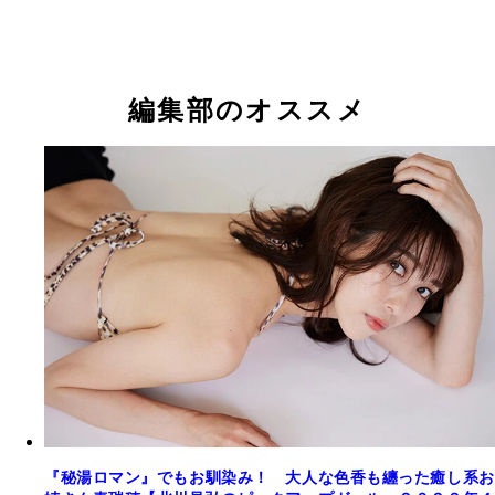
編集部のオススメ
『秘湯ロマン』でもお馴染み！ 大人な色香も纏った癒し系お