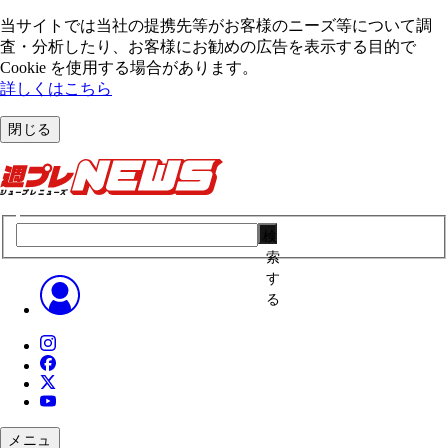
当サイトでは当社の提携先等がお客様のニーズ等について調
査・分析したり、お客様にお勧めの広告を表⽰する⽬的で
Cookie を使⽤する場合があります。
詳しくはこちら
閉じる
検
索
す
る
メニュ