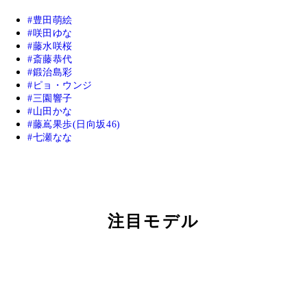
豊田萌絵
咲田ゆな
藤水咲桜
斎藤恭代
鍛治島彩
ピョ・ウンジ
三園響子
山田かな
藤嶌果歩(日向坂46)
七瀬なな
注目モデル