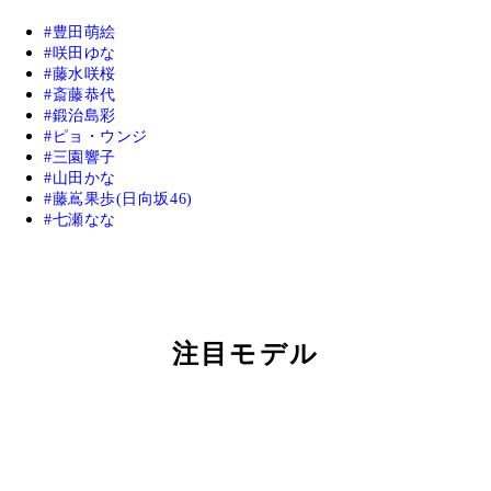
豊田萌絵
咲田ゆな
藤水咲桜
斎藤恭代
鍛治島彩
ピョ・ウンジ
三園響子
山田かな
藤嶌果歩(日向坂46)
七瀬なな
注目モデル