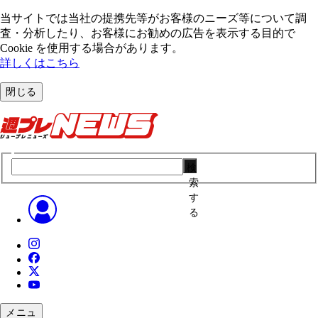
当サイトでは当社の提携先等がお客様のニーズ等について調
査・分析したり、お客様にお勧めの広告を表⽰する⽬的で
Cookie を使⽤する場合があります。
詳しくはこちら
閉じる
検
索
す
る
メニュ