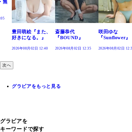
田萌絵『また、
斎藤恭代
咲田ゆな
藤
きになる。』
『BOUND』
『Sunflower』
だ
26年08月02日 12:40
2026年08月02日 12:35
2026年08月02日 12:30
202
次へ
グラビアをもっと見る
グラビアを
キーワードで探す