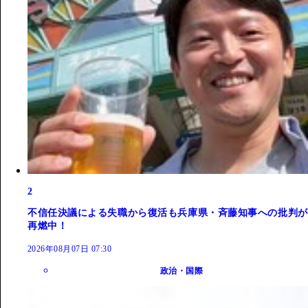
2
不信任決議による失職から復活も兵庫県・斉藤知事への批判が
再燃中！
2026年08月07日 07:30
政治・国際