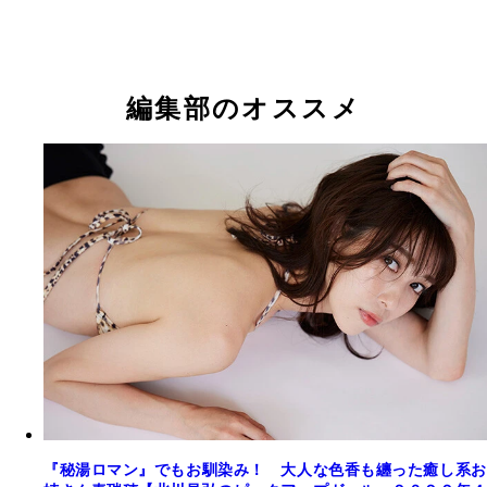
編集部のオススメ
『秘湯ロマン』でもお馴染み！ 大人な色香も纏った癒し系お