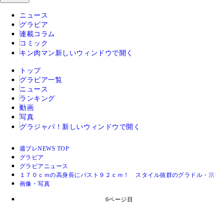
ニュース
グラビア
連載コラム
コミック
キン肉マン
新しいウィンドウで開く
トップ
グラビア一覧
ニュース
ランキング
動画
写真
グラジャパ！
新しいウィンドウで開く
週プレNEWS TOP
グラビア
グラビアニュース
１７０ｃｍの高身長にバスト９２ｃｍ！ スタイル抜群のグラドル・清
画像・写真
6ページ目