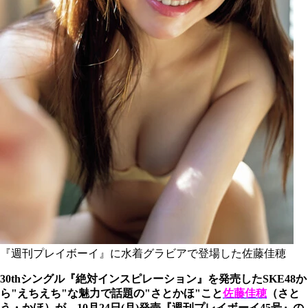
『週刊プレイボーイ』に水着グラビアで登場した佐藤佳穂
30thシングル『絶対インスピレーション』を発売したSKE48か
ら"えちえち"な魅力で話題の"さとかほ"こと
佐藤佳穂
（さと
う・かほ）が、10月24日(月)発売『週刊プレイボーイ45号』の