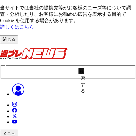
当サイトでは当社の提携先等がお客様のニーズ等について調
査・分析したり、お客様にお勧めの広告を表⽰する⽬的で
Cookie を使⽤する場合があります。
詳しくはこちら
閉じる
検
索
す
る
メニュ