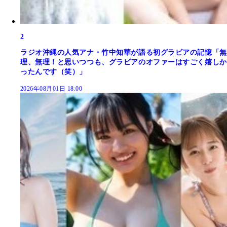
2
ラジオ沖縄の人気アナ・竹中知華が語る初グラビアの記憶「無
理、無理！と思いつつも、グラビアのオファーはすごく嬉しか
ったんです（笑）」
2026年08月01日 18:00