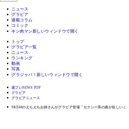
ニュース
グラビア
連載コラム
コミック
キン肉マン
新しいウィンドウで開く
トップ
グラビア一覧
ニュース
ランキング
動画
写真
グラジャパ！
新しいウィンドウで開く
週プレNEWS TOP
グラビア
グラビアニュース
SKE48のえちえちお姉さんがグラビア登場「セクシー系の曲が欲しいと