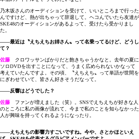
乃木坂さんのオーディションを受けて、いいところまで行った
んですけど、熱が出ちゃって辞退して。ヘコんでいたら友達が
SKE48のオーディションがあるよって、受けたら受かりまし
た。
――最近は〝えちえちお姉さん〟って名乗ってるけど、どうし
て？
佐藤
クロワッサンばかりだと飽きちゃうかなと。去年の夏に
ソロDVDを出すことになって、うまく広められないかなって
考えていたんですよ。その頃、〝えちえち〟って単語が世間を
にぎわせていて、皆さん好きそうだなって。
――反響はどうでした？
佐藤
ファンが増えました（笑）。SNSでえちえちが好きな人
のところに私の画像が流れて、今まで私のことを知らなかった
人が興味を持ってくれるようになったり。
――えちえちの影響力すごいですね。今や、さとかほといえ
ば、SKE48を代表するグラビアメンバーですよ。