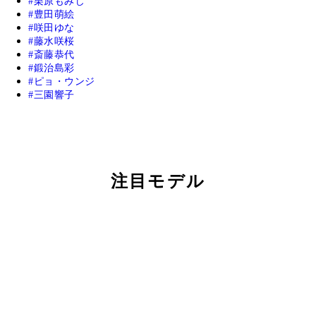
栗原もみじ
豊田萌絵
咲田ゆな
藤水咲桜
斎藤恭代
鍛治島彩
ピョ・ウンジ
三園響子
注目モデル