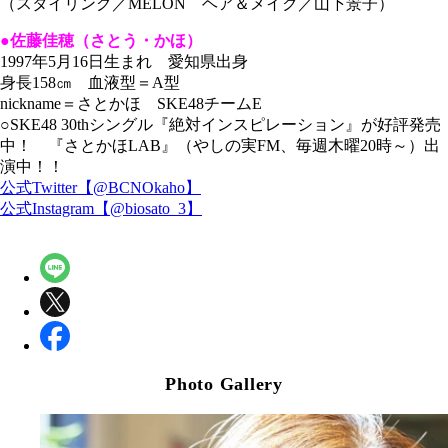
（スタイリング／MELON ヘア＆メイク／山下景子）
●佐藤佳穂（さとう・かほ）
1997年5月16日生まれ 愛知県出身
身長158㎝ 血液型＝A型
nickname＝さとかほ SKE48チームE
○SKE48 30thシングル『絶対インスピレーション』が好評発売
中！ 『さとかほLAB』（やしの実FM、毎週木曜20時～）出
演中！！
公式Twitter【@BCNOkaho】
公式Instagram【@biosato_3】
Photo Gallery