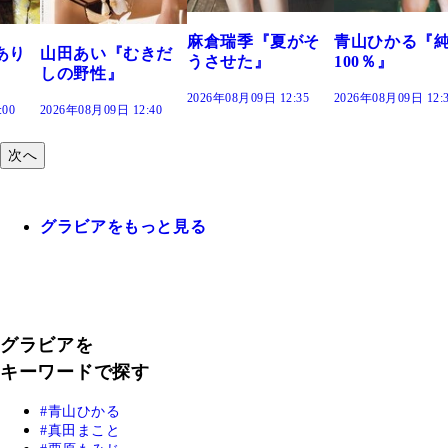
2026年08月0
麻倉瑞季『夏がそ
青山ひかる『純度
い『むきだ
うさせた』
100％』
性』
2026年08月09日 12:35
2026年08月09日 12:30
09日 12:40
次へ
グラビアをもっと見る
グラビアを
キーワードで探す
青山ひかる
真田まこと