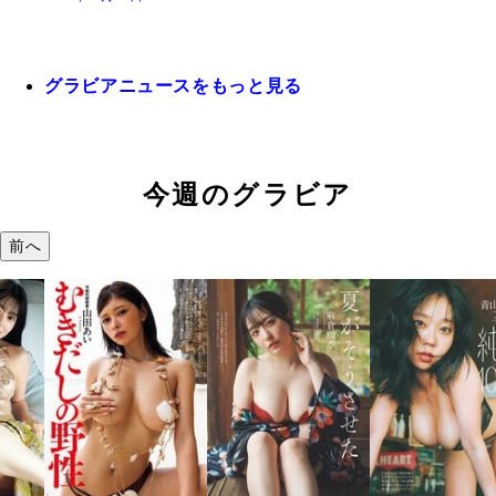
グラビアニュースをもっと見る
今週のグラビア
前へ
溝端 葵
つの、
で。』