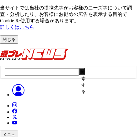
当サイトでは当社の提携先等がお客様のニーズ等について調
査・分析したり、お客様にお勧めの広告を表⽰する⽬的で
Cookie を使⽤する場合があります。
詳しくはこちら
閉じる
検
索
す
る
メニュ