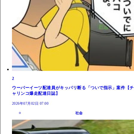
2
ウーバーイーツ配達員がキッパリ断る「ついで指示」案件【チ
ャリンコ爆走配達日誌】
2026年07月02日 07:00
社会