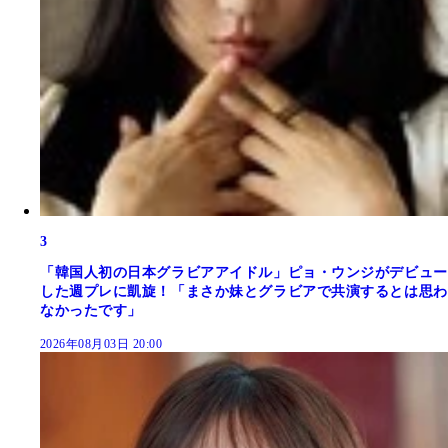
3
「韓国人初の日本グラビアアイドル」ピョ・ウンジがデビュー
した週プレに凱旋！「まさか妹とグラビアで共演するとは思わ
なかったです」
2026年08月03日 20:00