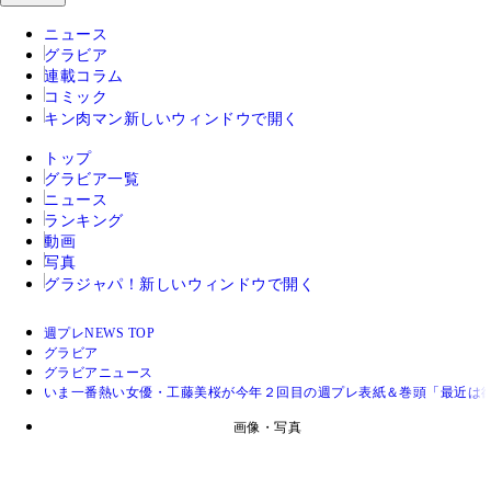
ニュース
グラビア
連載コラム
コミック
キン肉マン
新しいウィンドウで開く
トップ
グラビア一覧
ニュース
ランキング
動画
写真
グラジャパ！
新しいウィンドウで開く
週プレNEWS TOP
グラビア
グラビアニュース
いま一番熱い女優・工藤美桜が今年２回目の週プレ表紙＆巻頭「最近は
画像・写真