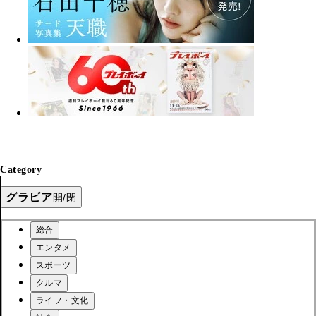
Category
グラビア
開/閉
総合
エンタメ
スポーツ
クルマ
ライフ・文化