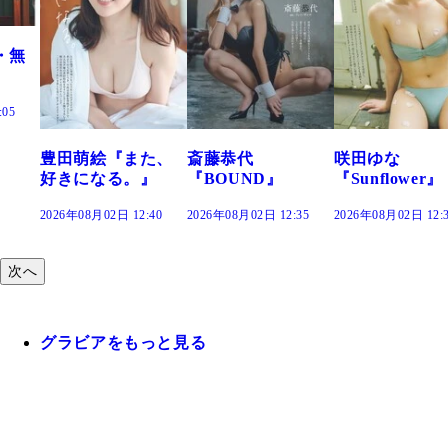
た、
斎藤恭代
咲田ゆな
藤水咲桜『花
』
『BOUND』
『Sunflower』
だまり』
:40
2026年08月02日 12:35
2026年08月02日 12:30
2026年08月02日 12:
次へ
グラビアをもっと見る