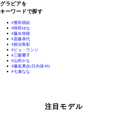
グラビアを
キーワードで探す
豊田萌絵
咲田ゆな
藤水咲桜
斎藤恭代
鍛治島彩
ピョ・ウンジ
三園響子
山田かな
藤嶌果歩(日向坂46)
七瀬なな
注目モデル