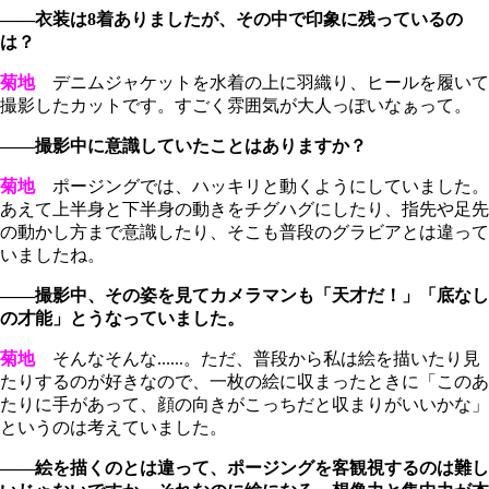
――衣装は8着ありましたが、その中で印象に残っているの
は？
菊地
デニムジャケットを水着の上に羽織り、ヒールを履いて
撮影したカットです。すごく雰囲気が大人っぽいなぁって。
――撮影中に意識していたことはありますか？
菊地
ポージングでは、ハッキリと動くようにしていました。
あえて上半身と下半身の動きをチグハグにしたり、指先や足先
の動かし方まで意識したり、そこも普段のグラビアとは違って
いましたね。
――撮影中、その姿を見てカメラマンも「天才だ！」「底なし
の才能」とうなっていました。
菊地
そんなそんな......。ただ、普段から私は絵を描いたり見
たりするのが好きなので、一枚の絵に収まったときに「このあ
たりに手があって、顔の向きがこっちだと収まりがいいかな」
というのは考えていました。
――絵を描くのとは違って、ポージングを客観視するのは難し