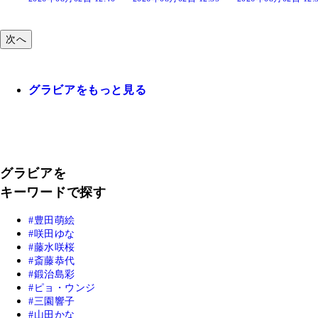
次へ
グラビアをもっと見る
グラビアを
キーワードで探す
豊田萌絵
咲田ゆな
藤水咲桜
斎藤恭代
鍛治島彩
ピョ・ウンジ
三園響子
山田かな