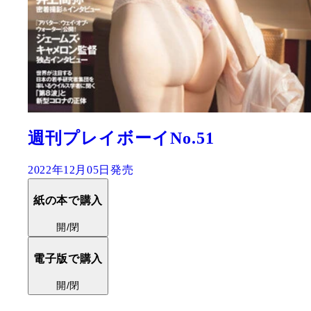
週刊プレイボーイNo.51
2022年12月05日発売
紙の本で購入
開/閉
電子版で購入
開/閉