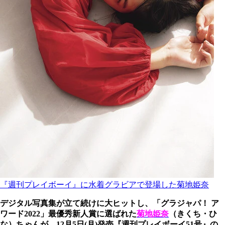
『週刊プレイボーイ』に水着グラビアで登場した菊地姫奈
デジタル写真集が立て続けに大ヒットし、「グラジャパ！ ア
ワード2022」最優秀新人賞に選ばれた
菊地姫奈
（きくち・ひ
な）ちゃんが、12月5日(月)発売『週刊プレイボーイ51号』の