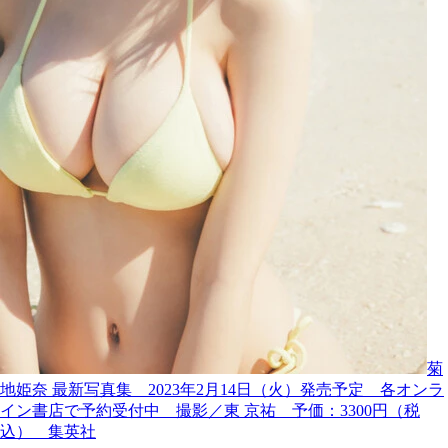
菊
地姫奈 最新写真集 2023年2月14日（火）発売予定 各オンラ
イン書店で予約受付中 撮影／東 京祐 予価：3300円（税
込） 集英社