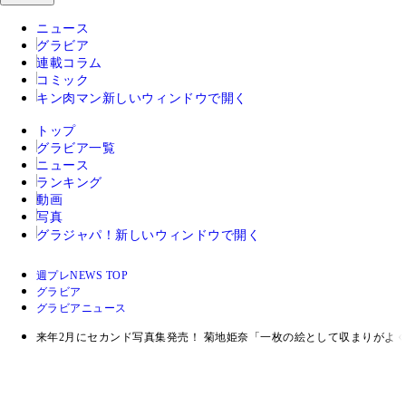
ニュース
グラビア
連載コラム
コミック
キン肉マン
新しいウィンドウで開く
トップ
グラビア一覧
ニュース
ランキング
動画
写真
グラジャパ！
新しいウィンドウで開く
週プレNEWS TOP
グラビア
グラビアニュース
来年2月にセカンド写真集発売！ 菊地姫奈「一枚の絵として収まりがよ