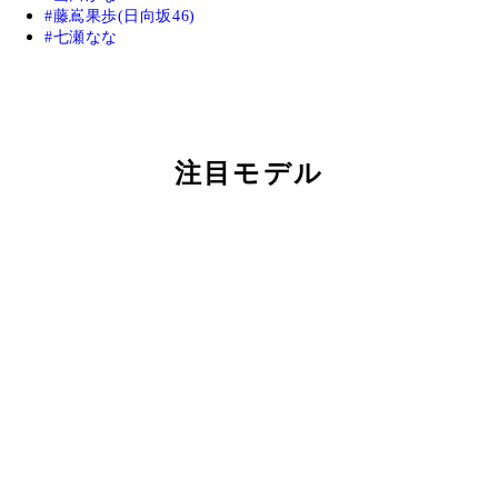
藤嶌果歩(日向坂46)
七瀬なな
注目モデル