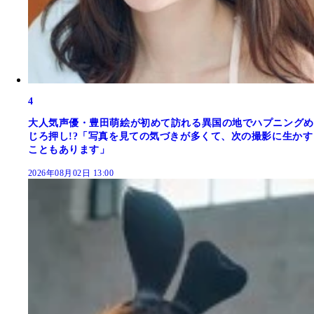
4
大人気声優・豊田萌絵が初めて訪れる異国の地でハプニングめ
じろ押し!?「写真を見ての気づきが多くて、次の撮影に生かす
こともあります」
2026年08月02日 13:00