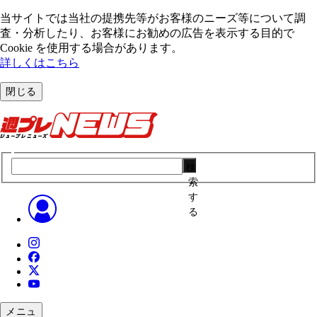
当サイトでは当社の提携先等がお客様のニーズ等について調
査・分析したり、お客様にお勧めの広告を表⽰する⽬的で
Cookie を使⽤する場合があります。
詳しくはこちら
閉じる
検
索
す
る
メニュ