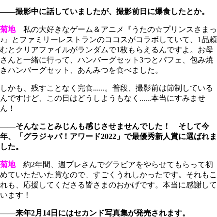
――撮影中に話していましたが、撮影前日に爆食したとか。
菊地
私の大好きなゲーム＆アニメ『うたの☆プリンスさまっ
♪』とファミリーレストランのココスがコラボしていて、1品頼
むとクリアファイルがランダムで1枚もらえるんですよ。お母
さんと一緒に行って、ハンバーグセット3つとパフェ、包み焼
きハンバーグセット、あんみつを食べました。
しかも、残すことなく完食......。普段、撮影前は節制している
んですけど、この日はどうしようもなく......本当にすみませ
ん！
――そんなことみじんも感じさせませんでした！ そして今
年、「グラジャパ！アワード2022」で最優秀新人賞に選ばれま
した。
菊地
約2年間、週プレさんでグラビアをやらせてもらって初
めていただいた賞なので、すごくうれしかったです。それもこ
れも、応援してくださる皆さまのおかげです。本当に感謝して
います！
――来年2月14日にはセカンド写真集が発売されます。