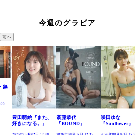
今週のグラビア
前へ
・無
:05
豊田萌絵『また、
斎藤恭代
咲田ゆな
好きになる。』
『BOUND』
『Sunflower』
2026年08月02日 12:40
2026年08月02日 12:35
2026年08月02日 12: