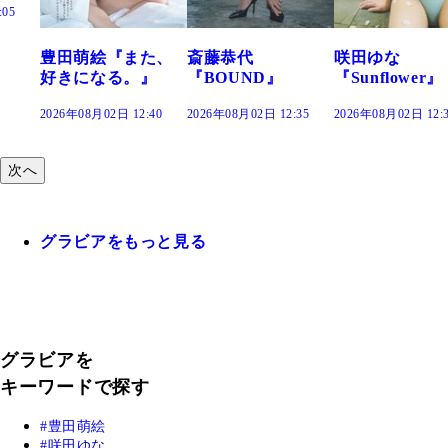
た、
斎藤恭代
咲田ゆな
藤水咲桜『花
』
『BOUND』
『Sunflower』
だまり』
:40
2026年08月02日 12:35
2026年08月02日 12:30
2026年08月02日 12:
次へ
グラビアをもっと見る
グラビアを
キーワードで探す
豊田萌絵
咲田ゆな