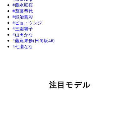
藤水咲桜
斎藤恭代
鍛治島彩
ピョ・ウンジ
三園響子
山田かな
藤嶌果歩(日向坂46)
七瀬なな
注目モデル