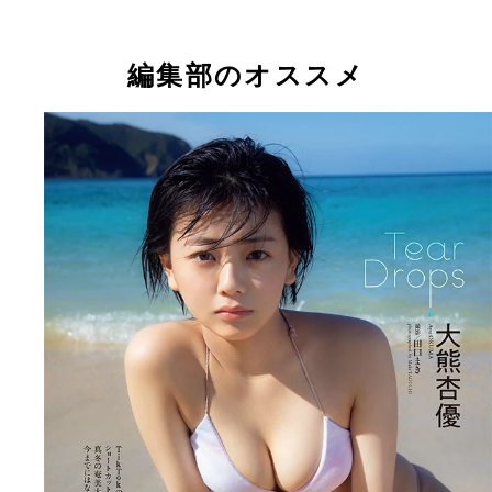
優
編集部のオススメ
大熊杏優デジタル写真集『Tear Drops～prologue～
【デジタル限定】大熊杏優写真集『Tear Drops～prolo
影／田口まき 価格／550円（税込）
～』 （Ｃ）田口まき／集英社