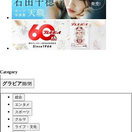
Category
グラビア
開/閉
総合
エンタメ
スポーツ
クルマ
ライフ・文化