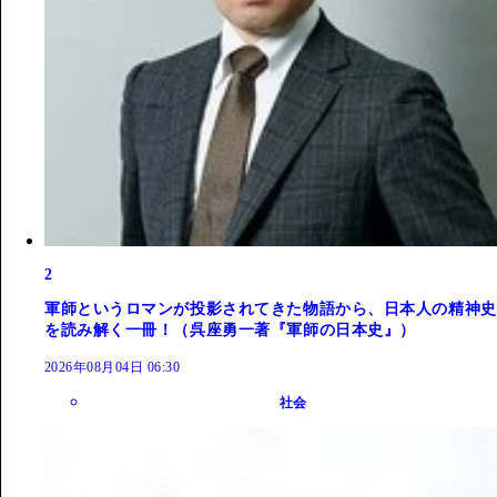
2
軍師というロマンが投影されてきた物語から、日本人の精神史
を読み解く一冊！（呉座勇一著『軍師の日本史』）
2026年08月04日 06:30
社会