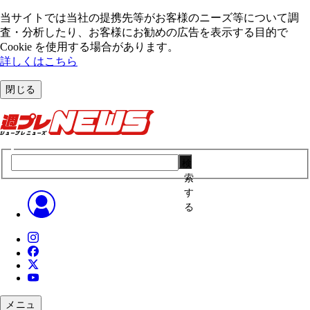
当サイトでは当社の提携先等がお客様のニーズ等について調
査・分析したり、お客様にお勧めの広告を表⽰する⽬的で
Cookie を使⽤する場合があります。
詳しくはこちら
閉じる
検
索
す
る
メニュ