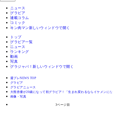
ニュース
グラビア
連載コラム
コミック
キン肉マン
新しいウィンドウで開く
トップ
グラビア一覧
ニュース
ランキング
動画
写真
グラジャパ！
新しいウィンドウで開く
週プレNEWS TOP
グラビア
グラビアニュース
大熊杏優が20歳になって初グラビア！「生まれ変わるならイケメンにな
画像・写真
3ページ目