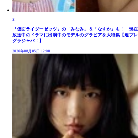
2
『仮面ライダーゼッツ』の「みなみ」＆「なすか」も！ 現在
放送中のドラマに出演中のモデルのグラビアを大特集【週プレ
グラジャパ！】
2026年08月05日 12:00