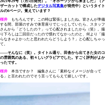
2021年29号（7月5日発売）。「オホーツクから来ました」（ア
ザーカットで構成した
デジタル写真集
が発売中）というタイト
ルの6ページ。覚えています？
桜井
もちろんです。この時は緊張しましたね。皆さんが準備
する間、部屋のすみで体育座りでじっとしていたら、スタッフ
さんから「どうしたの？」って心配されましたから（笑）。撮
り下ろしは二回目だったので慣れてなかったのと、何より「撮
らなきゃよかったと思われたらどうしよう？」と心配しちゃっ
て。
――そんなに（笑）。タイトル通り、田舎から出てきた女のコ
の雰囲気のある、初々しいグラビアでした。すごく評判がよか
ったです。
桜井
本当ですか？ 編集さんに「素朴なイメージが合って
る」と言われたのでそう言ってもらえて嬉しいです。