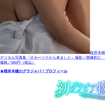
桜井木穂
デジタル写真集『オホーツクから来ました』撮影／西條彰仁
価格／880円（税込）
★桜井木穂のグラジャパ！プロフィール