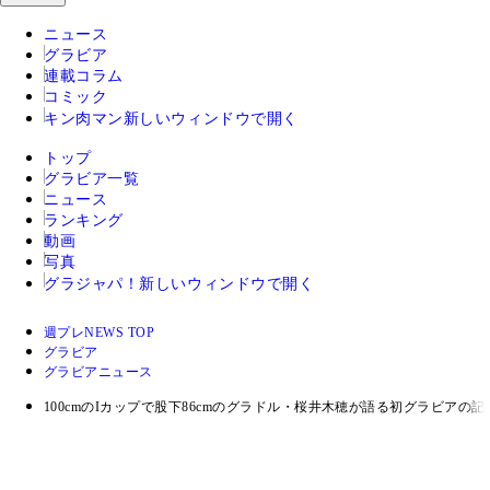
ニュース
グラビア
連載コラム
コミック
キン肉マン
新しいウィンドウで開く
トップ
グラビア一覧
ニュース
ランキング
動画
写真
グラジャパ！
新しいウィンドウで開く
週プレNEWS TOP
グラビア
グラビアニュース
100cmのIカップで股下86cmのグラドル・桜井木穂が語る初グラビアの