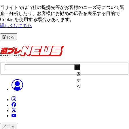
当サイトでは当社の提携先等がお客様のニーズ等について調
査・分析したり、お客様にお勧めの広告を表⽰する⽬的で
Cookie を使⽤する場合があります。
詳しくはこちら
閉じる
検
索
す
る
メニュ