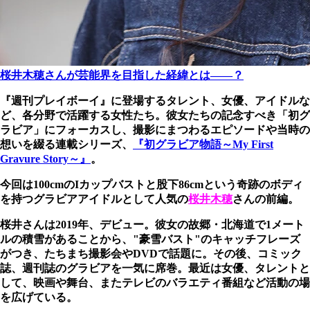
桜井木穂さんが芸能界を目指した経緯とは――？
『週刊プレイボーイ』に登場するタレント、女優、アイドルな
ど、各分野で活躍する女性たち。彼女たちの記念すべき「初グ
ラビア」にフォーカスし、撮影にまつわるエピソードや当時の
想いを綴る連載シリーズ、
『初グラビア物語～My First
Gravure Story～』
。
今回は100cmのIカップバストと股下86cmという奇跡のボディ
を持つグラビアアイドルとして人気の
桜井木穂
さんの前編。
桜井さんは2019年、デビュー。彼女の故郷・北海道で1メート
ルの積雪があることから、"豪雪バスト"のキャッチフレーズ
がつき、たちまち撮影会やDVDで話題に。その後、コミック
誌、週刊誌のグラビアを一気に席巻。最近は女優、タレントと
して、映画や舞台、またテレビのバラエティ番組など活動の場
を広げている。