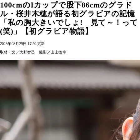
100cmのIカップで股下86cmのグラド
ル・桜井木穂が語る初グラビアの記憶
「私の胸大きいでしょ! 見て～！って
(笑)」【初グラビア物語】
2023年03月29日 17:50 更新
取材・文／大野智己 撮影／山上徳幸