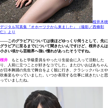
桜井木穂
デジタル写真集『オホーツクから来ました』（撮影／西條彰
仁）より
――このグラビアについては後ほどゆっくり伺うとして、先に
グラビアに至るまでについて聞きたいんですけど、桜井さんは
小さい頃から芸能界へ強い憧れがあったそうですね。
桜井
もともと学級委員をやったり生徒会に入って活動した
り、人前に立つことが好きなコでした。またひいおばあちゃん
が日本舞踊の先生で舞台をよく観に行き、クラシックバレエや
吹奏楽もやっていました。いつか表現する仕事に就きたいと思
っていましたね。