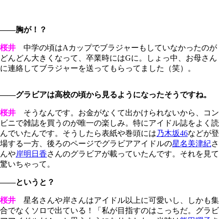
――胸が！？
桜井
中学の頃はAカップでブラジャーもしていなかったのが
どんどん大きくなって、卒業時にはGに。しょっ中、お母さん
に連絡してブラジャーを送ってもらってました（笑）。
――グラビアは高校の頃から見るようになったそうですね。
桜井
そうなんです。お金がなくて出かけられないから、コン
ビニで雑誌を買うのが唯一の楽しみ。特にアイドル誌をよく読
んでいたんです。そうしたら表紙や巻頭には
乃木坂46
などが登
場する一方、後ろのページでグラビアアイドルの
星名美津紀
さ
んや
岸明日香
さんのグラビアが載っていたんです。それを見て
驚いちゃって。
――というと？
桜井
星名さんや岸さんはアイドル以上に可愛いし、しかも集
合でなくソロで出ている！「私が目指すのはこっちだ。グラビ