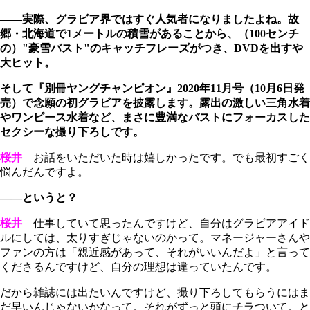
――実際、グラビア界ではすぐ人気者になりましたよね。故
郷・北海道で1メートルの積雪があることから、（100センチ
の）"豪雪バスト"のキャッチフレーズがつき、DVDを出すや
大ヒット。
そして『別冊ヤングチャンピオン』2020年11月号（10月6日発
売）で念願の初グラビアを披露します。露出の激しい三角水着
やワンピース水着など、まさに豊満なバストにフォーカスした
セクシーな撮り下ろしです。
桜井
お話をいただいた時は嬉しかったです。でも最初すごく
悩んだんですよ。
――というと？
桜井
仕事していて思ったんですけど、自分はグラビアアイド
ルにしては、太りすぎじゃないのかって。マネージャーさんや
ファンの方は「親近感があって、それがいいんだよ」と言って
くださるんですけど、自分の理想は違っていたんです。
だから雑誌には出たいんですけど、撮り下ろしてもらうにはま
だ早いんじゃないかなって。それがずっと頭にチラついて。と