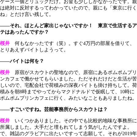
ケース一個とリュックだけ。お金も少ししかなかったです。親
は絶対に反対するってわかっていたので、親にも「東京に行く
ね」とだけ言い残して。
――それ、ほとんど家出じゃないですか！ 東京で生活するア
テはあったんですか？
桜井
何もなかったです（笑）。すぐ4万円の部屋を借りて、
とりあえずバイトしようって。
――バイトは何を？
桜井
原宿がスカウトの聖地なので、原宿にあるポムポムプリ
ンカフェで働かせてもらいました。ただそれだけだと生活が苦
しいので、宅配会社で荷積みの深夜バイトも掛け持ちして。荷
積みを朝8時までやってからマクドナルドで仮眠して、10時に
ポムポムプリンカフェに行く、みたいなこともありましたね。
――すごいですね。芸能事務所からスカウトは？
桜井
いくつかありました。その中でも比較的地味な事務所に
所属しました。大手だと埋もれてしまう気がしたんですよ。
で、雑誌のグラビアに出たいですって志願して。それが2019年