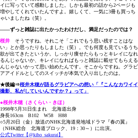
イに写っていて感動しました。しかも最初の話から2ページも
増やしてくれていたんですよ。嬉しくて、一気に3冊も買っち
ゃいましたね（笑）。
――ずっと雑誌に出たかったわけだし、満足だったのでは？
桜井
そうですね。それこそ「これでもう思い残すことはな
い」とか思ったりもしました（笑）。でも何度も見ているうち
欲が出てきたというか。しっかり痩せたらもっとキレイになれ
るんじゃないか、キレイになればもっと雑誌に載せてもらえる
んじゃないかって思い始めたんです。そこからですね。グラビ
アアイドルとしてのスイッチが本気で入り出したのは。
★後編⇒
桜井木穂が語るグラビアへの想い「『こんなカワイイ
撮影、私がしていいんですか？』って」
●桜井木穂（さくらい・きほ）
1998年5月31日生まれ 北海道出身
身長163cm B102 W58 H88
○5月20日（金）放送のNHK北海道発地域ドラマ『春の翼』
（NHK総合 北海道ブロック、19：30～）に出演。
公式Twitter【@kiho_sakurai】