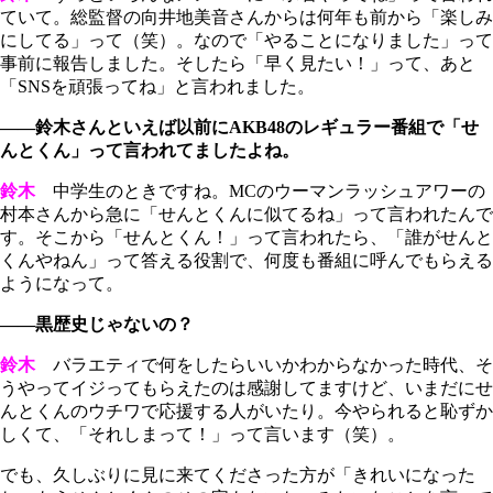
ていて。総監督の向井地美音さんからは何年も前から「楽しみ
にしてる」って（笑）。なので「やることになりました」って
事前に報告しました。そしたら「早く見たい！」って、あと
「SNSを頑張ってね」と言われました。
――鈴木さんといえば以前にAKB48のレギュラー番組で「せ
んとくん」って言われてましたよね。
鈴木
中学生のときですね。MCのウーマンラッシュアワーの
村本さんから急に「せんとくんに似てるね」って言われたんで
す。そこから「せんとくん！」って言われたら、「誰がせんと
くんやねん」って答える役割で、何度も番組に呼んでもらえる
ようになって。
――黒歴史じゃないの？
鈴木
バラエティで何をしたらいいかわからなかった時代、そ
うやってイジってもらえたのは感謝してますけど、いまだにせ
んとくんのウチワで応援する人がいたり。今やられると恥ずか
しくて、「それしまって！」って言います（笑）。
でも、久しぶりに見に来てくださった方が「きれいになった