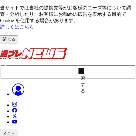
当サイトでは当社の提携先等がお客様のニーズ等について調
査・分析したり、お客様にお勧めの広告を表⽰する⽬的で
Cookie を使⽤する場合があります。
詳しくはこちら
閉じる
検
索
す
る
メニュ