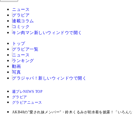
ニュース
グラビア
連載コラム
コミック
キン肉マン
新しいウィンドウで開く
トップ
グラビア一覧
ニュース
ランキング
動画
写真
グラジャパ！
新しいウィンドウで開く
週プレNEWS TOP
グラビア
グラビアニュース
AKB48の"愛され妹メンバー"・鈴木くるみが初水着を披露！「いろん