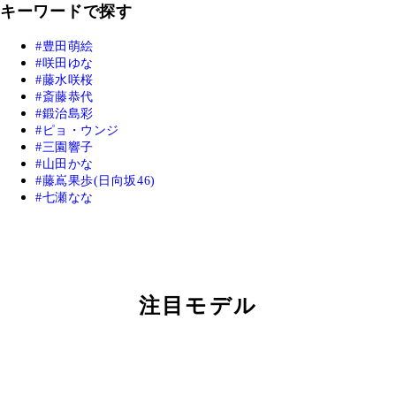
キーワードで探す
豊田萌絵
咲田ゆな
藤水咲桜
斎藤恭代
鍛治島彩
ピョ・ウンジ
三園響子
山田かな
藤嶌果歩(日向坂46)
七瀬なな
注目モデル