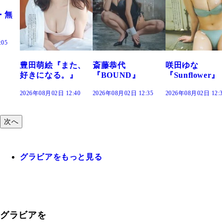
た、
斎藤恭代
咲田ゆな
藤水咲桜『花
』
『BOUND』
『Sunflower』
だまり』
:40
2026年08月02日 12:35
2026年08月02日 12:30
2026年08月02日 12:
次へ
グラビアをもっと見る
グラビアを