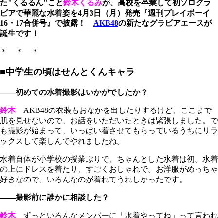
た"くるるん"こと
鈴木くるみ
が、高校を卒業して初ソログラ
ビアで華麗な水着姿を4月3日（月）発売『週刊プレイボーイ
16・17合併号』で披露！
AKB48
の新たなグラビアエースが
誕生です！
＊ ＊ ＊
■中学生の頃はせんとくんキャラ
――初めての水着撮影はいかがでしたか？
鈴木
AKB48の衣装もおなかを出したりするけど、ここまで
肌を見せないので、お話をいただいたときは緊張しました。で
も撮影が始まって、いっぱい着させてもらっているうちにリラ
ックスして楽しんでやれましたね。
水着自体が小学校の授業ぶりで、ちゃんとした水着は初。水着
の上にドレスを着たり、すごくおしゃれで。お洋服がめっちゃ
好きなので、いろんなのが着れてうれしかったです。
――撮影前に誰かに相談した？
鈴木
ずっといろんなメンバーに「水着やってね」って言われ