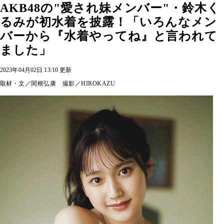
AKB48の"愛され妹メンバー"・鈴木く
るみが初水着を披露！「いろんなメン
バーから『水着やってね』と言われて
ました」
2023年04月02日 13:10 更新
取材・文／関根弘康 撮影／HIROKAZU