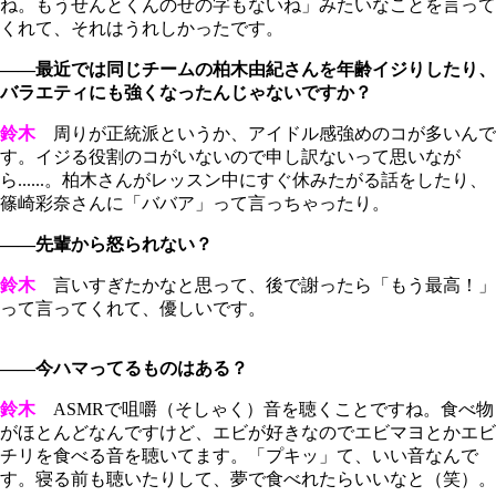
ね。もうせんとくんのせの字もないね」みたいなことを言って
くれて、それはうれしかったです。
――最近では同じチームの柏木由紀さんを年齢イジりしたり、
バラエティにも強くなったんじゃないですか？
鈴木
周りが正統派というか、アイドル感強めのコが多いんで
す。イジる役割のコがいないので申し訳ないって思いなが
ら......。柏木さんがレッスン中にすぐ休みたがる話をしたり、
篠崎彩奈さんに「ババア」って言っちゃったり。
――先輩から怒られない？
鈴木
言いすぎたかなと思って、後で謝ったら「もう最高！」
って言ってくれて、優しいです。
――今ハマってるものはある？
鈴木
ASMRで咀嚼（そしゃく）音を聴くことですね。食べ物
がほとんどなんですけど、エビが好きなのでエビマヨとかエビ
チリを食べる音を聴いてます。「プキッ」て、いい音なんで
す。寝る前も聴いたりして、夢で食べれたらいいなと（笑）。