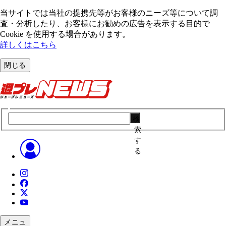
当サイトでは当社の提携先等がお客様のニーズ等について調
査・分析したり、お客様にお勧めの広告を表⽰する⽬的で
Cookie を使⽤する場合があります。
詳しくはこちら
閉じる
検
索
す
る
メニュ