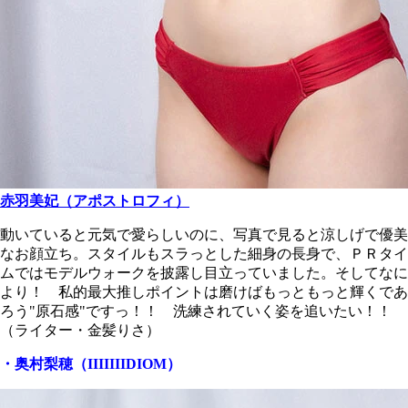
赤羽美妃（アポストロフィ）
動いていると元気で愛らしいのに、写真で見ると涼しげで優美
なお顔立ち。スタイルもスラっとした細身の長身で、ＰＲタイ
ムではモデルウォークを披露し目立っていました。そしてなに
より！ 私的最大推しポイントは磨けばもっともっと輝くであ
ろう"原石感"ですっ！！ 洗練されていく姿を追いたい！！
（ライター・金髪りさ）
・奥村梨穂（IIIIIIIDIOM）