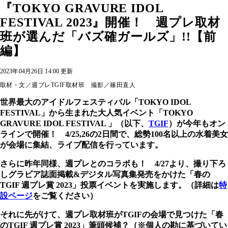
『TOKYO GRAVURE IDOL
FESTIVAL 2023』開催！ 週プレ取材
班が選んだ「バズ確ガールズ」!!【前
編】
2023年04月26日 14:00 更新
取材・文／週プレTGIF取材班 撮影／篠田直人
世界最大のアイドルフェスティバル「TOKYO IDOL
FESTIVAL」から生まれた大人気イベント「TOKYO
GRAVURE IDOL FESTIVAL 」（以下、
TGIF
）が今年もオン
ラインで開催！
4/25,26の2日間で、総勢100名以上の水着美女
が会場に集結、ライブ配信を行っています。
さらに昨年同様、週プレとのコラボも！ 4/27より、撮り下ろ
しグラビア誌面掲載&デジタル写真集発売をかけた「春の
TGIF 週プレ賞 2023」投票イベントを実施します。（詳細は
特
設ページ
をご覧ください）
それに先がけて、週プレ取材班がTGIFの会場で見つけた「春
のTGIF 週プレ賞 2023」筆頭候補？（※個人の勘に基づいてい