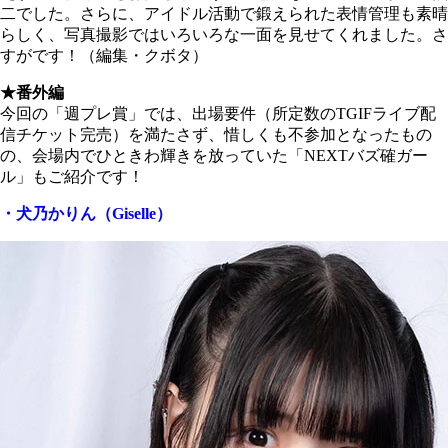
二でした。さらに、アイドル活動で鍛えられた表情管理も素晴
らしく、写真撮影ではいろいろな一面を見せてくれました。さ
すがです！（編集・クボタ）
★番外編
今回の「週プレ賞」では、出場要件（所定数の
TGIF
ライブ配
信チケット完売）を満たさず、惜しくも不参加となったもの
の、会場内でひときわ輝きを放っていた「NEXTバズ確ガー
ル」もご紹介です！
・犬乃かりん（Giselle）