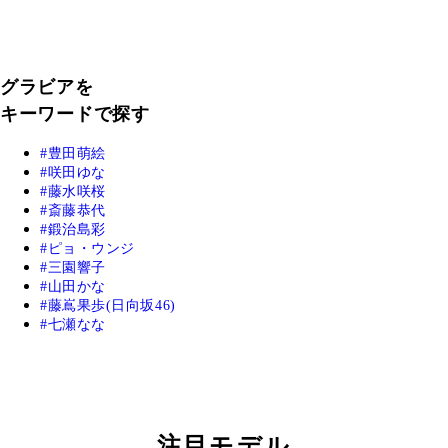
グラビアを
キーワードで探す
豊田萌絵
咲田ゆな
藤水咲桜
斎藤恭代
鍛治島彩
ピョ・ウンジ
三園響子
山田かな
藤嶌果歩(日向坂46)
七瀬なな
注目モデル