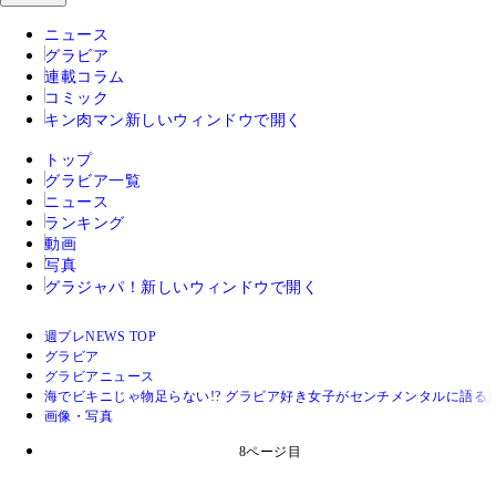
ニュース
グラビア
連載コラム
コミック
キン肉マン
新しいウィンドウで開く
トップ
グラビア一覧
ニュース
ランキング
動画
写真
グラジャパ！
新しいウィンドウで開く
週プレNEWS TOP
グラビア
グラビアニュース
海でビキニじゃ物足らない!? グラビア好き女子がセンチメンタルに語
画像・写真
8ページ目