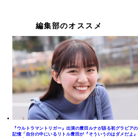
之）
Edition～」 撮影／小塚毅之 価格／3,300円（税込
山岡雅弥＋Special『なつのたわわ』（撮影／栗山
年3月に発売されたファースト写真集『1920』のア
ットをまとめたデジタル限定写真集です。19歳から
になるまでの１年を追いかけて。花火を楽しむ夏ら
編集部のオススメ
豊田ルナ『君がいた夏。』（撮影／熊谷貫）
工藤美桜『夏の扉』（撮影／岡本武志）
高崎かなみ『ひと夏の経験』（撮影／小塚毅之）
【デジタル限定】豊田ルナ写真集「君がいた夏。」
【デジタル限定】工藤美桜写真集「【大増量】夏の
【デジタル限定】高崎かなみ写真集「ひと夏の経験
カットだけじゃなく、雪にはしゃぐ姿や、愛猫と戯
／熊谷貫 価格／880円（税込） 『ウルトラマント
撮影／岡本武志 価格／1,650円（税込） テーマは
影／小塚毅之 価格／880円（税込） 無敵のグラド
姿など、いろんな宮崎さんが見られます。すでに写
ー NEW GENERATION TIGA』のヒロイン・シズ
少女。髪をバッサリ短くした工藤さんの少年のよう
高崎かなみさん渾身の夏グラビアです。清涼感……
を買われた方も、是非チェックしてみてください！
役で注目を集めた豊田ルナさんのザ・夏グラビア！
邪気さと、少女のような繊細さを見事に表現してい
うよりは、ムンとした暑っ苦しさがポイント？ 汗
で水着はもちろん、浴衣で花火をしたり、麦わら帽
冊です。かっこいいんだけど、かわいらしい。大人
いて、冷たい水を浴びて、扇風機で涼んで、ベッド
被ったり、かき氷を食べたり……、ありとあらゆる
いようで、子どもらしさも感じられる。誰もが持ち
ロン。リアルな夏の風景をキュートに癒してくれま
詰まっています。是非、あの頃の夏を思いながら、
二面性に、どことなく共感。ホタルやテントウ虫、
写真から伝わるあっつい日差しにハートが燃えます!
タルジックにご覧ください。
ど、ささやかに夏が感じられるポイントも多々あり
す。
『ウルトラマントリガー』出演の豊田ルナが語る初グラビアの
記憶「自分の中にいるリトル豊田が『そういうのはダメだよ』