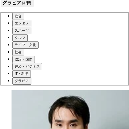
グラビア
開/閉
総合
エンタメ
スポーツ
クルマ
ライフ・文化
社会
政治・国際
経済・ビジネス
IT・科学
グラビア