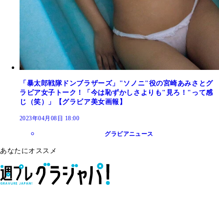
「暴太郎戦隊ドンブラザーズ」"ソノニ"役の宮崎あみさとグ
ラビア女子トーク！「今は恥ずかしさよりも"見ろ！"って感
じ（笑）」【グラビア美女画報】
2023年04月08日 18:00
グラビアニュース
あなたにオススメ