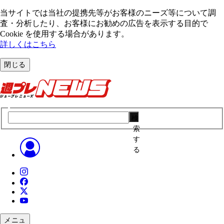
当サイトでは当社の提携先等がお客様のニーズ等について調
査・分析したり、お客様にお勧めの広告を表⽰する⽬的で
Cookie を使⽤する場合があります。
詳しくはこちら
閉じる
検
索
す
る
メニュ