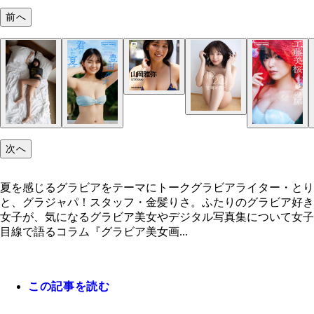
前へ
工藤美桜『夏の扉』（撮影／岡本武志）
次へ
夏を感じるグラビアをテーマにトークグラビアライター・とり
「週プレ プラス！」＋Special山岡雅弥『なつのた
と、グラジャパ！スタッフ・金髪りさ。ふたりのグラビア好き
わ』 撮影／栗山秀作 「ミスマガジン2021」を
女子が、気になるグラビア美女やデジタル写真集について女子
グラビア活動を本格化させた18歳。山岡雅弥さん
目線で語るコラム『グラビア美女画...
わわ」な夏グラビアです。晴天の熊本ロケ。本文で
介したかき氷カットに加え、夏らしい浴衣姿が見ら
ほか、タンクトップでバスケに励む姿や競泳水着で
る笑顔など、活発な一面も堪能できます。純粋無垢
この記事を読む
情が愛らしい。これぞ日本の夏である！
宮崎あみさ『1920 ～Another Edition～』（撮影／
【デジタル限定】宮崎あみさ写真集「1920 ～Anothe