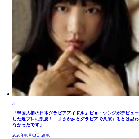
3
「韓国人初の日本グラビアアイドル」ピョ・ウンジがデビュー
した週プレに凱旋！「まさか妹とグラビアで共演するとは思わ
なかったです」
2026年08月03日 20:00