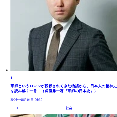
1
軍師というロマンが投影されてきた物語から、日本人の精神史
を読み解く一冊！（呉座勇一著『軍師の日本史』）
2026年08月04日 06:30
社会