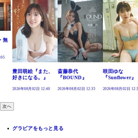
た、
斎藤恭代
咲田ゆな
藤水咲桜『花
』
『BOUND』
『Sunflower』
だまり』
:40
2026年08月02日 12:35
2026年08月02日 12:30
2026年08月02日 12:
次へ
グラビアをもっと見る