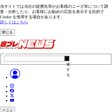
当サイトでは当社の提携先等がお客様のニーズ等について調
査・分析したり、お客様にお勧めの広告を表⽰する⽬的で
Cookie を使⽤する場合があります。
詳しくはこちら
閉じる
検
索
す
る
メニュ