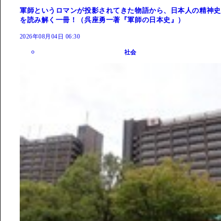
軍師というロマンが投影されてきた物語から、日本人の精神史
を読み解く一冊！（呉座勇一著『軍師の日本史』）
2026年08月04日 06:30
社会