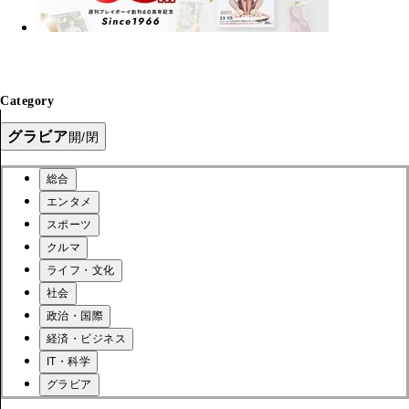
Category
グラビア
開/閉
総合
エンタメ
スポーツ
クルマ
ライフ・文化
社会
政治・国際
経済・ビジネス
IT・科学
グラビア