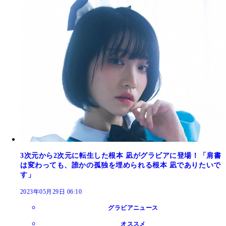
3次元から2次元に転生した根本 凪がグラビアに登場！「肩書
は変わっても、誰かの孤独を埋められる根本 凪でありたいで
す」
2023年05月29日 06:10
グラビアニュース
オススメ