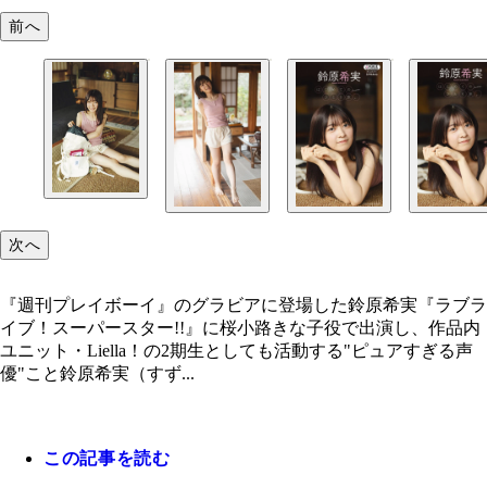
前へ
次へ
『週刊プレイボーイ』のグラビアに登場した鈴原希実『ラブラ
イブ！スーパースター!!』に桜小路きな子役で出演し、作品内
ユニット・Liella！の2期生としても活動する"ピュアすぎる声
優"こと鈴原希実（すず...
この記事を読む