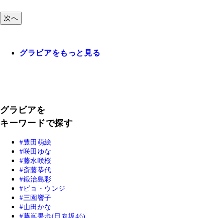
次へ
グラビアをもっと見る
グラビアを
キーワードで探す
豊田萌絵
咲田ゆな
藤水咲桜
斎藤恭代
鍛治島彩
ピョ・ウンジ
三園響子
山田かな
藤嶌果歩(日向坂46)