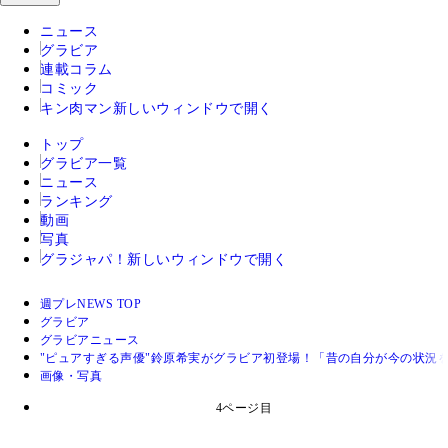
ニュース
グラビア
連載コラム
コミック
キン肉マン
新しいウィンドウで開く
トップ
グラビア一覧
ニュース
ランキング
動画
写真
グラジャパ！
新しいウィンドウで開く
週プレNEWS TOP
グラビア
グラビアニュース
"ピュアすぎる声優"鈴原希実がグラビア初登場！「昔の自分が今の状況
画像・写真
4ページ目