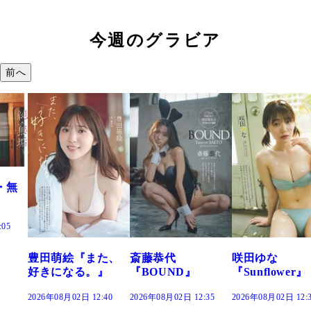
今週のグラビア
前へ
た、
斎藤恭代
咲田ゆな
藤水咲桜『花
』
『BOUND』
『Sunflower』
だまり』
:40
2026年08月02日 12:35
2026年08月02日 12:30
2026年08月02日 12: