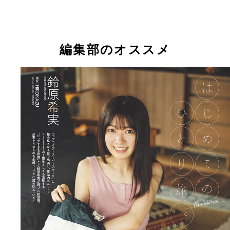
『週刊プレイボーイ』のグラビアに登場した鈴原希
編集部のオススメ
【デジタル限定】鈴原希実 VOICE PHOTO BOOK
鈴原希実 VOICE PHOTO BOOK『はじめてのひと
鈴原希実 VOICE PHOTO BOOK『はじめてのひと
めてのひとり旅。』 (C)HIROKAZU／週刊プレイ
旅。』 撮影／HIROKAZU 音声付きグラジャパ
旅。』 撮影／HIROKAZU 通常Ver. 価格1100円
イ
Ver.価格1650円（税込）
込）