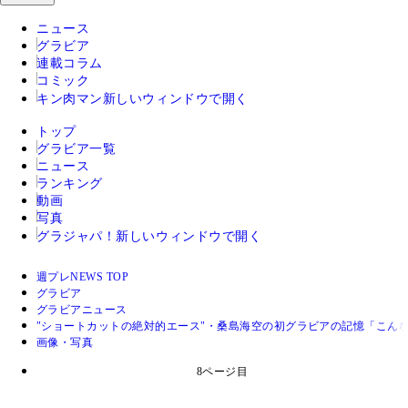
ニュース
グラビア
連載コラム
コミック
キン肉マン
新しいウィンドウで開く
トップ
グラビア一覧
ニュース
ランキング
動画
写真
グラジャパ！
新しいウィンドウで開く
週プレNEWS TOP
グラビア
グラビアニュース
"ショートカットの絶対的エース"・桑島海空の初グラビアの記憶「こん
画像・写真
8ページ目