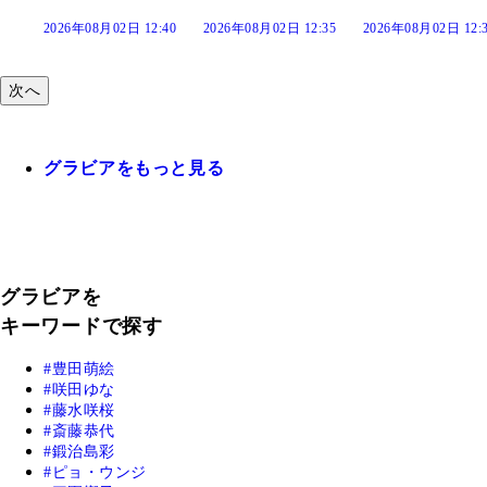
:40
2026年08月02日 12:35
2026年08月02日 12:30
2026年08月02日 12:
次へ
グラビアをもっと見る
グラビアを
キーワードで探す
豊田萌絵
咲田ゆな
藤水咲桜
斎藤恭代
鍛治島彩
ピョ・ウンジ