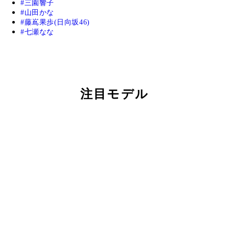
三園響子
山田かな
藤嶌果歩(日向坂46)
七瀬なな
注目モデル