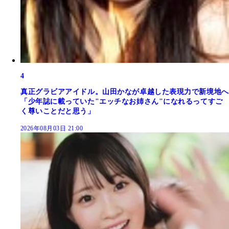
4
真正グラビアアイドル。山田かなが卓越した表現力で新境地へ
「少年誌に載っていた"エッチなお姉さん"になれるってすご
く尊いことだと思う」
2026年08月03日 21:00