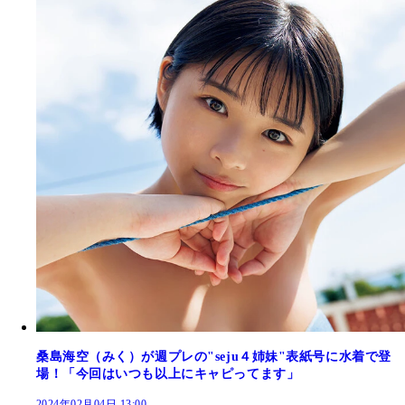
桑島海空（みく）が週プレの"seju４姉妹"表紙号に水着で登
場！「今回はいつも以上にキャピってます」
2024年02月04日 13:00