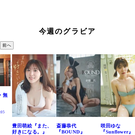
今週のグラビア
前へ
た、
斎藤恭代
咲田ゆな
藤水咲桜『花
』
『BOUND』
『Sunflower』
だまり』