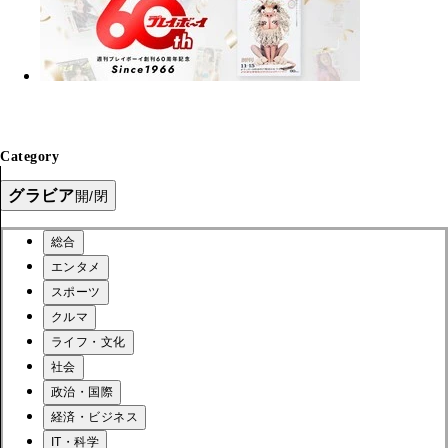
Category
グラビア
開/閉
総合
エンタメ
スポーツ
クルマ
ライフ・文化
社会
政治・国際
経済・ビジネス
IT・科学