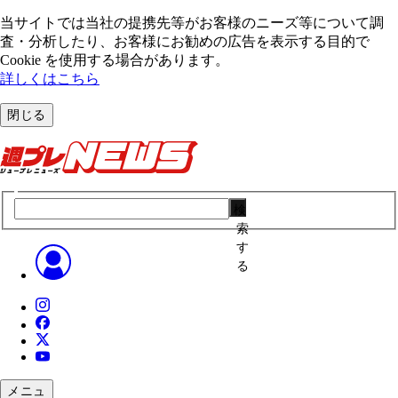
当サイトでは当社の提携先等がお客様のニーズ等について調
査・分析したり、お客様にお勧めの広告を表⽰する⽬的で
Cookie を使⽤する場合があります。
詳しくはこちら
閉じる
検
索
す
る
メニュ