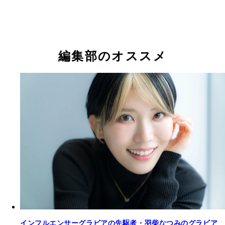
『週刊プレイボーイ』2023年5号（撮影／栗山秀作
『週刊プレイボーイ』2023年5号（撮影／栗山秀作
グラビア, 桑島海空
桑島海空
桑島海空
桑島海空
編集部のオススメ
本誌のアザーカットで構成したデジタル写真集『海
『海と空とJK』 桑島海空 撮影／栗山秀作 価格／1,1
とJK』（撮影／栗山秀作）より
（税込） 海辺やプールサイドで水着姿や爽やかな
を惜しみなく披露した、週プレからの第一弾デジタ
真集。愛くるしい瞳にちょっぴり日焼けしたヘルシ
ディがじつに魅力的。発売当時、週プレ グラジャ
で、月間売り上げ第一位を記録し、グラビアファン
ューヒロインの登場に心を躍らせた。
インフルエンサーグラビアの先駆者・羽柴なつみのグラビア