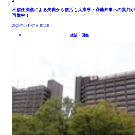
2
不信任決議による失職から復活も兵庫県・斉藤知事への批判が
再燃中！
2026年08月07日 07:30
政治・国際