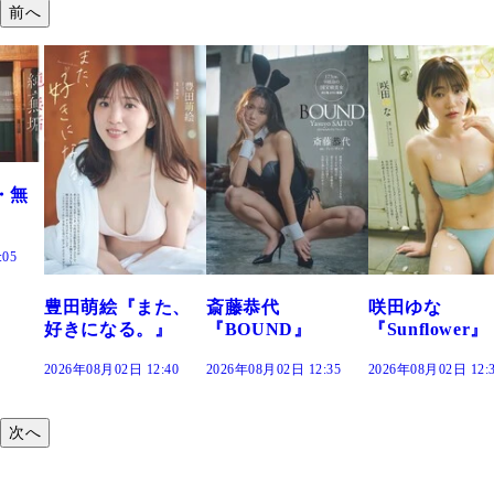
前へ
『また、
斎藤恭代
咲田ゆな
藤水咲桜
る。』
『BOUND』
『Sunflower』
だまり』
2日 12:40
2026年08月02日 12:35
2026年08月02日 12:30
2026年08月02
次へ