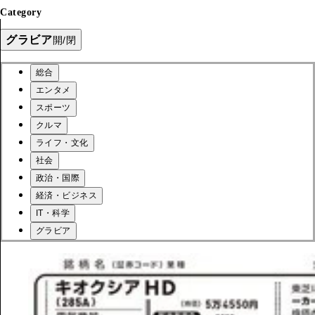
Category
グラビア
開/閉
総合
エンタメ
スポーツ
クルマ
ライフ・文化
社会
政治・国際
経済・ビジネス
IT・科学
グラビア