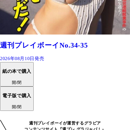
週刊プレイボーイNo.34-35
2026年08月10日発売
紙の本で購入
開/閉
電子版で購入
開/閉
週刊プレイボーイが運営するグラビア
コンテンツサイト『週プレ グラジャパ！』