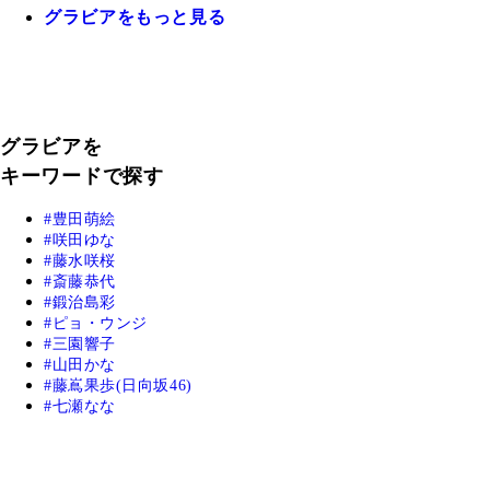
グラビアをもっと見る
グラビアを
キーワードで探す
豊田萌絵
咲田ゆな
藤水咲桜
斎藤恭代
鍛治島彩
ピョ・ウンジ
三園響子
山田かな
藤嶌果歩(日向坂46)
七瀬なな