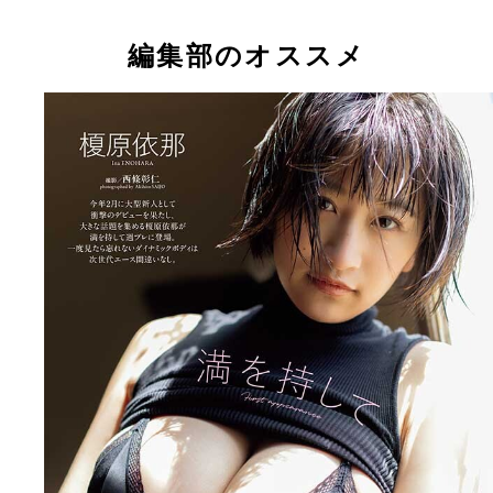
編集部のオススメ
【デジタル限定】榎原依那写真集『満を持して』 (
榎原依那デジタル写真集『満を持して』 撮影／西
條彰仁／週刊プレイボーイ
仁 価格／1100円（税込）