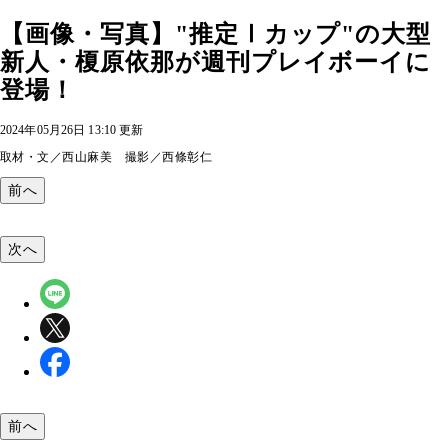
【画像・写真】"推定Ⅰカップ"の大型
新人・榎原依那が週刊プレイボーイに
登場！
2024年05月26日 13:10 更新
取材・文／西山麻美 撮影／西條彰仁
前へ
次へ
前へ