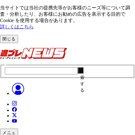
当サイトでは当社の提携先等がお客様のニーズ等について調
査・分析したり、お客様にお勧めの広告を表⽰する⽬的で
Cookie を使⽤する場合があります。
詳しくはこちら
閉じる
検
索
す
る
メニュ