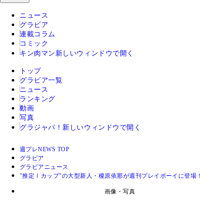
ニュース
グラビア
連載コラム
コミック
キン肉マン
新しいウィンドウで開く
トップ
グラビア一覧
ニュース
ランキング
動画
写真
グラジャパ！
新しいウィンドウで開く
週プレNEWS TOP
グラビア
グラビアニュース
"推定Ⅰカップ"の大型新人・榎原依那が週刊プレイボーイに登場！
画像・写真