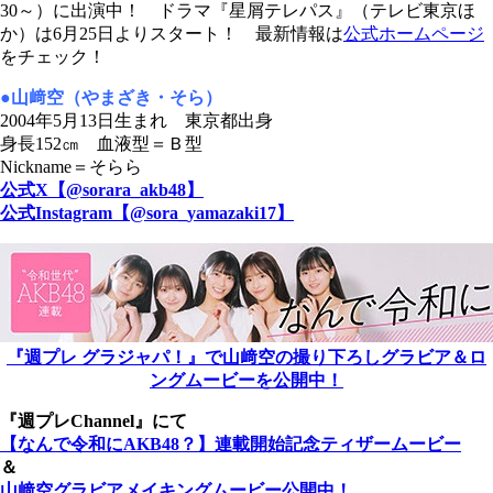
30～）に出演中！ ドラマ『星屑テレパス』（テレビ東京ほ
か）は6月25日よりスタート！ 最新情報は
公式ホームページ
をチェック！
●山﨑空（やまざき・そら）
2004年5月13日生まれ 東京都出身
身長152㎝ 血液型＝Ｂ型
Nickname＝そらら
公式X【@sorara_akb48】
公式Instagram【@sora_yamazaki17】
『週プレ グラジャパ！』で山﨑空の撮り下ろしグラビア＆ロ
ングムービーを公開中！
『週プレChannel』にて
【なんで令和にAKB48？】連載開始記念ティザームービー
＆
山﨑空グラビアメイキングムービー公開中！