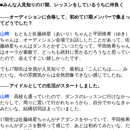
■みんな人見知りの17期、レッスンをしているうちに仲良く
――オーディションに合格して、初めて17期メンバーで集まっ
てどうでした？
山﨑
もともと佐藤綺星（あいり）ちゃんと平田侑希（ゆき）
ちゃんは、オーディション会場でお話ししたことがあって。佐
藤綺星ちゃんはダンスとかすごいコだなって。平田侑希ちゃん
はオーラが素敵で、どっちも絶対に受かるだろうなと思ってい
たので、会えてすごい嬉しかったです。
でも17期生は全員が人見知りで、最初は「こんにちは......」み
たいな。今の雰囲気からは全然想像できない感じでしたね。
――アイドルとしての生活がスタートしました。
山﨑
高校も通っていたので、ダンスのレッスンに行けなかっ
たりして。周りに置いて行かれちゃうから、自分でやらなきゃ
みたいな。結構切羽詰まっていました。
17期生は佐藤綺星ちゃんがチアダンスをやっていて、平田侑希
ちゃんがダンスを数年って感じで、あとは初めてみたいな。だ