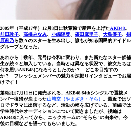
2005年（平成17年）12月8日に秋葉原で産声を上げた
AKB48
。
前田敦子
、
高橋みなみ
、
小嶋陽菜
、
篠田麻里子
、
大島優子
、
指
原莉乃
ら数々のスターを生み出し、誰もが知る国民的アイドル
グループとなった。
あれから十数年、元号は令和に変わり、また新たなスター候補
生が続々と加入している。当時とは異なる状況で、彼女たちは
何を思いAKB48になろうとしたのか？ どこを目指すの
か？ フレッシュメンバーの魅力を深掘りインタビューでお届
けです！
第6回は7月11日に発売される、AKB48 64thシングルで選抜メ
ンバー復帰が決まった
山﨑空（やまざき・そら）
。最近ではソ
ロでドラマに出演するなど、活動の幅を広げている。前編では
学生時代やオーディションについて聞きましたが、後編は
AKB48に入ってから、ニックネームの"そらら"の由来や、今
後の目標などを語ってもらいました。