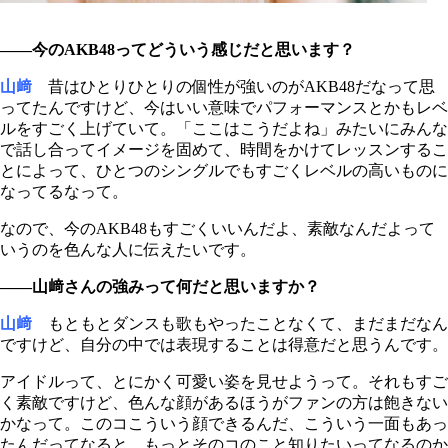
――今のAKB48ってどういう感じだと思います？
山﨑
昔はひとりひとりの個性が強いのがAKB48だなって思
ってたんですけど、今はいい意味でパフォーマンスとかもレベ
ルをすごく上げていて。「ここはこうだよね」みたいにみんな
で話し合ってイメージを固めて、時間をかけてレッスンするこ
とによって、ひとつのシングルでもすごくレベルの高いものに
なってるなって。
なので、今のAKB48もすごくいいんだよ、素敵なんだよって
いうのを色んな人に伝えたいです。
――山﨑さんの強みって何だと思いますか？
山﨑
もともとダンスも歌もやったことなくて、まだまだなん
ですけど、自分の中では表現することは得意だと思うんです。
アイドルって、とにかく可愛い姿を見せようって。それもすご
く素敵ですけど、色んな顔があるほうがファンの方は飽きない
かなって。このコこういう顔できるんだ、こういう一面もあっ
たんだってなると、もっとそのコのこと知りたいってなるのか