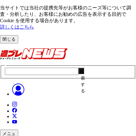
当サイトでは当社の提携先等がお客様のニーズ等について調
査・分析したり、お客様にお勧めの広告を表⽰する⽬的で
Cookie を使⽤する場合があります。
詳しくはこちら
閉じる
検
索
す
る
メニュ