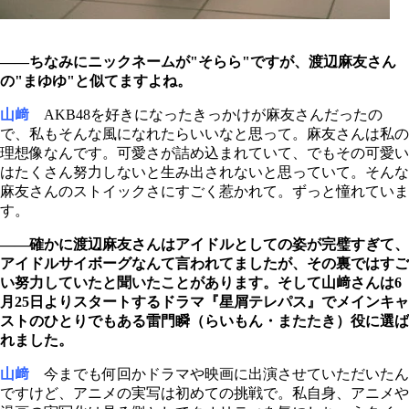
――ちなみにニックネームが"そらら"ですが、渡辺麻友さん
の"まゆゆ"と似てますよね。
山﨑
AKB48を好きになったきっかけが麻友さんだったの
で、私もそんな風になれたらいいなと思って。麻友さんは私の
理想像なんです。可愛さが詰め込まれていて、でもその可愛い
はたくさん努力しないと生み出されないと思っていて。そんな
麻友さんのストイックさにすごく惹かれて。ずっと憧れていま
す。
――確かに渡辺麻友さんはアイドルとしての姿が完璧すぎて、
アイドルサイボーグなんて言われてましたが、その裏ではすご
い努力していたと聞いたことがあります。そして山﨑さんは6
月25日よりスタートするドラマ『星屑テレパス』でメインキャ
ストのひとりでもある雷門瞬（らいもん・またたき）役に選ば
れました。
山﨑
今までも何回かドラマや映画に出演させていただいたん
ですけど、アニメの実写は初めての挑戦で。私自身、アニメや