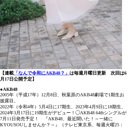
【連載
「なんで令和にAKB48？」
は毎週月曜日更新 次回は6
月17日公開予定】
●AKB48
2005年（平成17年）12月8日、秋葉原のAKB48劇場で1期生お
披露目。
2022年（令和4年）5月4日に17期生、2023年4月9日に18期生、
2024年3月17日に19期生がデビュー！◯AKB48 64thシングルが
7月11日発売予定！ 『AKB48、最近聞いた！～一緒に
KYOUSOUしませんか？～』（テレビ東京系、毎週火曜25：