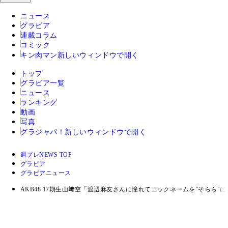
ニュース
グラビア
連載コラム
コミック
キン肉マン
新しいウィンドウで開く
トップ
グラビア一覧
ニュース
ランキング
動画
写真
グラジャパ！
新しいウィンドウで開く
週プレNEWS TOP
グラビア
グラビアニュース
AKB48 17期生山﨑空「渡辺麻友さんに憧れてニックネームを"そらら"に