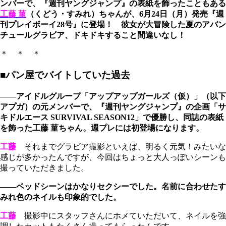
ンバーで、『週刊ヤングジャンプ』の表紙を飾ったこともある
工藤 菫
（くどう・すみれ）ちゃんが、6月24日（月）発売『週
刊プレイボーイ28号』に登場！ 彼女が大冒険した夏のアバン
チュールグラビア、ドキドキすること間違いなし！
＊ ＊ ＊
■パン屋でバイトしていた過去
――アイドルグループ「アップアップガールズ（仮）」（以下
アプガ）の元メンバーで、『週刊ヤングジャンプ』の企画「サ
キドルエース SURVIVAL SEASON12」で優勝し、同誌の表紙
を飾った工藤 菫ちゃん。週プレには初登場になります。
工藤
それまでグラビア撮影といえば、明るく元気！みたいな
感じが多かったんですが、今回はちょっと大人っぽいシーンも
撮っていただきました。
――ベッドシーンはかなりセクシーでした。名前に合わせたす
みれ色のネイルも印象的でした。
工藤
撮影中にスタッフさんにホメていただいて、ネイルを強