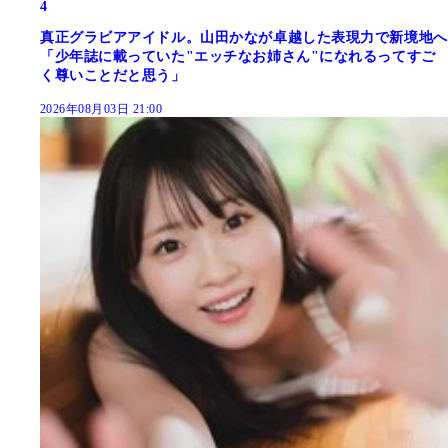
4
真正グラビアアイドル。山田かなが卓越した表現力で新境地へ
「少年誌に載っていた"エッチなお姉さん"になれるってすご
く尊いことだと思う」
2026年08月03日 21:00