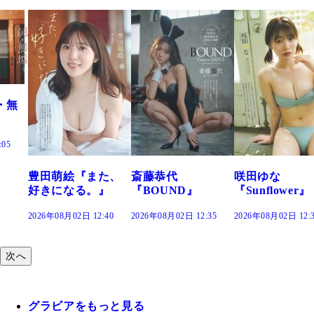
た、
斎藤恭代
咲田ゆな
藤水咲桜『花
』
『BOUND』
『Sunflower』
だまり』
:40
2026年08月02日 12:35
2026年08月02日 12:30
2026年08月02日 12:
次へ
グラビアをもっと見る