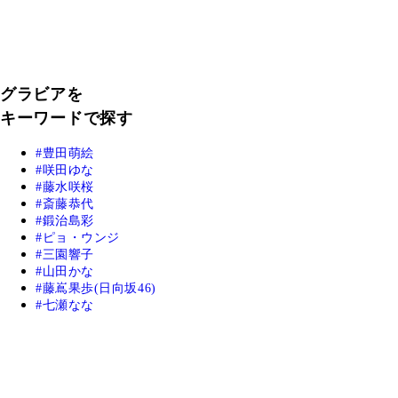
グラビアを
キーワードで探す
豊田萌絵
咲田ゆな
藤水咲桜
斎藤恭代
鍛治島彩
ピョ・ウンジ
三園響子
山田かな
藤嶌果歩(日向坂46)
七瀬なな