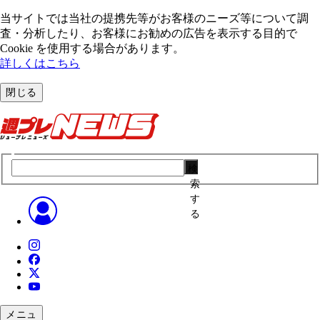
当サイトでは当社の提携先等がお客様のニーズ等について調
査・分析したり、お客様にお勧めの広告を表⽰する⽬的で
Cookie を使⽤する場合があります。
詳しくはこちら
閉じる
検
索
す
る
メニュ