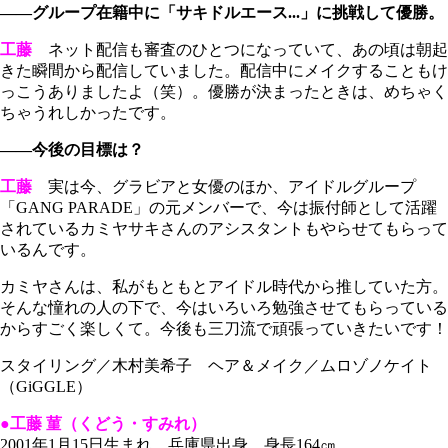
――グループ在籍中に「サキドルエース...」に挑戦して優勝。
工藤
ネット配信も審査のひとつになっていて、あの頃は朝起
きた瞬間から配信していました。配信中にメイクすることもけ
っこうありましたよ（笑）。優勝が決まったときは、めちゃく
ちゃうれしかったです。
――今後の目標は？
工藤
実は今、グラビアと女優のほか、アイドルグループ
「GANG PARADE」の元メンバーで、今は振付師として活躍
されているカミヤサキさんのアシスタントもやらせてもらって
いるんです。
カミヤさんは、私がもともとアイドル時代から推していた方。
そんな憧れの人の下で、今はいろいろ勉強させてもらっている
からすごく楽しくて。今後も三刀流で頑張っていきたいです！
スタイリング／木村美希子 ヘア＆メイク／ムロゾノケイト
（GiGGLE）
●工藤 菫（くどう・すみれ）
2001年1月15日生まれ 兵庫県出身 身長164㎝