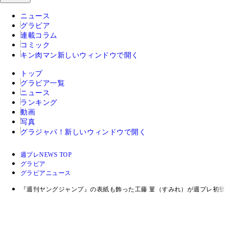
ニュース
グラビア
連載コラム
コミック
キン肉マン
新しいウィンドウで開く
トップ
グラビア一覧
ニュース
ランキング
動画
写真
グラジャパ！
新しいウィンドウで開く
週プレNEWS TOP
グラビア
グラビアニュース
『週刊ヤングジャンプ』の表紙も飾った工藤 菫（すみれ）が週プレ初登