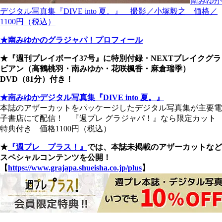
南みゆか
デジタル写真集『DIVE into 夏。』 撮影／小塚毅之 価格／
1100円（税込）
★南みゆかのグラジャパ！プロフィール
★『週刊プレイボーイ37号』に特別付録・NEXTブレイクグラ
ビアン（高鶴桃羽・南みゆか・花咲楓香・麻倉瑞季）
DVD（81分）付き！
★南みゆかデジタル写真集『DIVE into 夏。』
本誌のアザーカットをパッケージしたデジタル写真集が主要電
子書店にて配信！ 『週プレ グラジャパ！』なら限定カット
特典付き 価格1100円（税込）
★
『週プレ プラス！』
では、本誌未掲載のアザーカットなど
スペシャルコンテンツを公開！
【
https://www.grajapa.shueisha.co.jp/plus
】