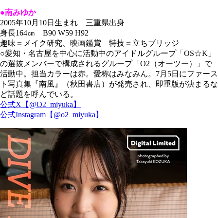
●南みゆか
2005年10月10日生まれ 三重県出身
身長164㎝ B90 W59 H92
趣味＝メイク研究、映画鑑賞 特技＝立ちブリッジ
○愛知・名古屋を中心に活動中のアイドルグループ「OS☆K」
の選抜メンバーで構成されるグループ「O2（オーツー）」で
活動中。担当カラーは赤。愛称はみなみん。7月5日にファース
ト写真集『南風』（秋田書店）が発売され、即重版が決まるな
ど話題を呼んでいる。
公式X【@O2_miyuka】
公式Instagram【@o2_miyuka】