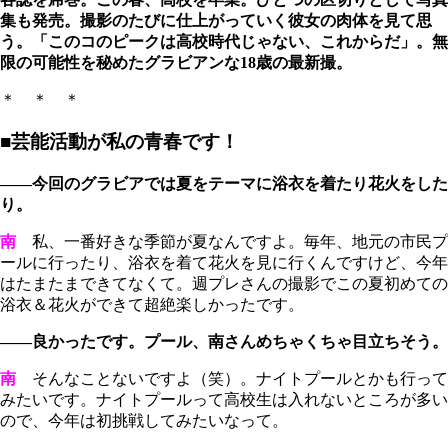
集も発売。撮影のたびに仕上がっていく彼女の肉体を見て思
う。「このコのピークは高校時代じゃない、これからだ」。無
限の可能性を秘めたグラビアンな18歳の最新撮。
＊ ＊ ＊
■芸能活動が私の青春です！
――今回のグラビアでは夏をテーマに浴衣を着たり花火をした
り。
南
私、一番好きな季節が夏なんですよ。毎年、地元の市民プ
ールに行ったり、浴衣を着て花火を見に行くんですけど、今年
はたまたまできてなくて。週プレさんの撮影でこの夏初めての
浴衣＆花火ができて超絶楽しかったです。
――良かったです。プール、南さんめちゃくちゃ目立ちそう。
南
そんなことないですよ（笑）。ナイトプールとかも行って
みたいです。ナイトプールって高校生は入れないところが多い
ので、今年は初挑戦してみたいなって。