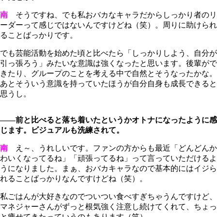
南
そうですね、でも私おバカなキャラだからしっかり者のリ
ーダーって感じではないんですけどね（笑）。周りに助けられ
ることばっかりです。
でも芸能活動を始めた頃と比べたら「しっかりしよう、自分が
引っ張ろう」みたいな意識は強くなったと思います。後輩がで
きたり、グループのことを考える中で自然とそうなったかな。
あとそういう意識を持っていたほうが自分自身も成長できると
思うし。
――前と比べると落ち着いたというかオトナになったように感
じます。ビジュアルも洗練されて。
南
え～、うれしいです。ファンの方からも最近「どんどんか
わいくなってるね」「頑張ってるね」って言っていただけるよ
うになりました。まぁ、おバカキャラなので基本的にはイジら
れることばっかりなんですけどね（笑）。
私ごはんが大好きなのでついつい食べすぎちゃうんですけど、
マネジャーさんがずっと根気強く注意し続けてくれて、ちょっ
と痩せてきたっていうのもあります（笑）。