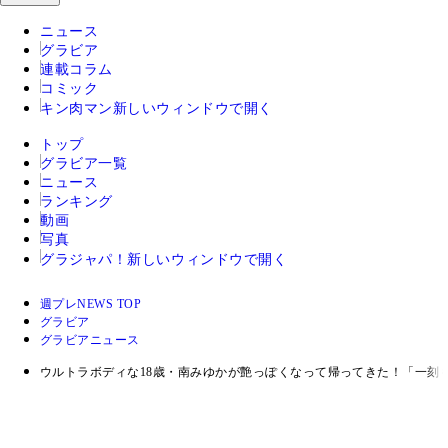
ニュース
グラビア
連載コラム
コミック
キン肉マン
新しいウィンドウで開く
トップ
グラビア一覧
ニュース
ランキング
動画
写真
グラジャパ！
新しいウィンドウで開く
週プレNEWS TOP
グラビア
グラビアニュース
ウルトラボディな18歳・南みゆかが艶っぽくなって帰ってきた！「一刻