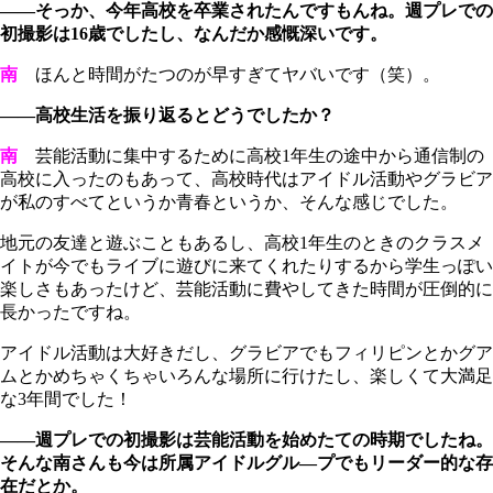
――そっか、今年高校を卒業されたんですもんね。週プレでの
初撮影は16歳でしたし、なんだか感慨深いです。
南
ほんと時間がたつのが早すぎてヤバいです（笑）。
――高校生活を振り返るとどうでしたか？
南
芸能活動に集中するために高校1年生の途中から通信制の
高校に入ったのもあって、高校時代はアイドル活動やグラビア
が私のすべてというか青春というか、そんな感じでした。
地元の友達と遊ぶこともあるし、高校1年生のときのクラスメ
イトが今でもライブに遊びに来てくれたりするから学生っぽい
楽しさもあったけど、芸能活動に費やしてきた時間が圧倒的に
長かったですね。
アイドル活動は大好きだし、グラビアでもフィリピンとかグア
ムとかめちゃくちゃいろんな場所に行けたし、楽しくて大満足
な3年間でした！
――週プレでの初撮影は芸能活動を始めたての時期でしたね。
そんな南さんも今は所属アイドルグル―プでもリーダー的な存
在だとか。