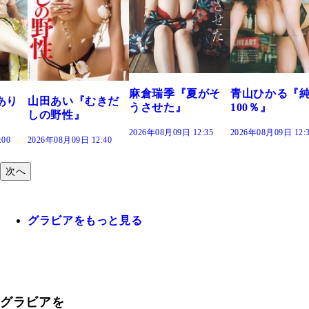
溝端 葵『も
つの、あおい
で。』
2026年08月09日 12
麻倉瑞季『夏がそ
青山ひかる『純度
むきだ
うさせた』
100％』
2026年08月09日 12:35
2026年08月09日 12:30
2:40
次へ
グラビアをもっと見る
グラビアを