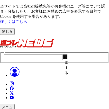
当サイトでは当社の提携先等がお客様のニーズ等について調
査・分析したり、お客様にお勧めの広告を表⽰する⽬的で
Cookie を使⽤する場合があります。
詳しくはこちら
閉じる
検
索
す
る
メニュ