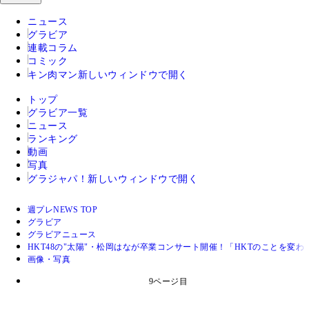
ニュース
グラビア
連載コラム
コミック
キン肉マン
新しいウィンドウで開く
トップ
グラビア一覧
ニュース
ランキング
動画
写真
グラジャパ！
新しいウィンドウで開く
週プレNEWS TOP
グラビア
グラビアニュース
HKT48の"太陽"・松岡はなが卒業コンサート開催！「HKTのことを変
画像・写真
9ページ目