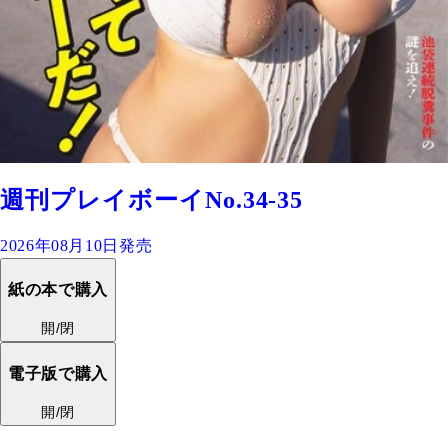
週刊プレイボーイNo.34-35
2026年08月10日発売
紙の本で購入
開/閉
電子版で購入
開/閉