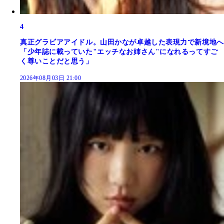
4
真正グラビアアイドル。山田かなが卓越した表現力で新境地へ
「少年誌に載っていた"エッチなお姉さん"になれるってすご
く尊いことだと思う」
2026年08月03日 21:00