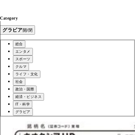
Category
グラビア
開/閉
総合
エンタメ
スポーツ
クルマ
ライフ・文化
社会
政治・国際
経済・ビジネス
IT・科学
グラビア