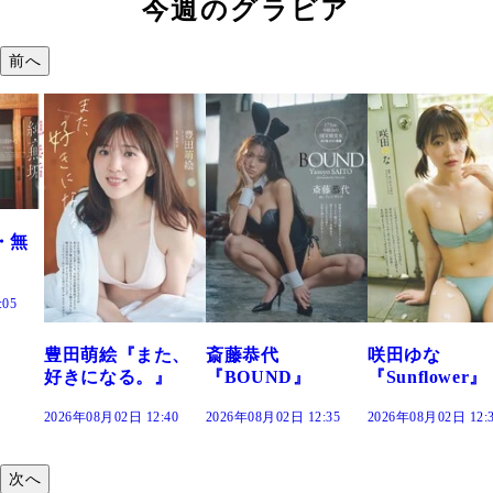
今週のグラビア
前へ
た、
斎藤恭代
咲田ゆな
藤水咲桜『花
』
『BOUND』
『Sunflower』
だまり』
:40
2026年08月02日 12:35
2026年08月02日 12:30
2026年08月02日 12:
次へ