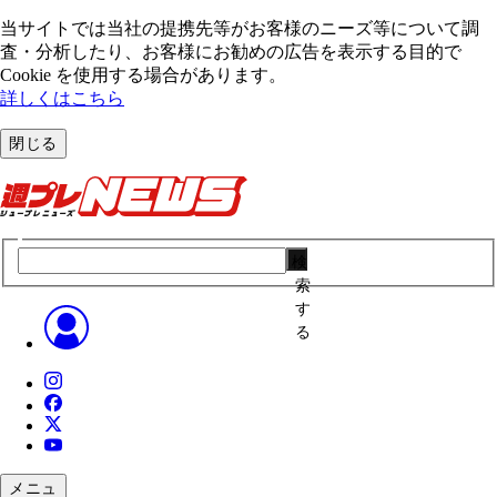
当サイトでは当社の提携先等がお客様のニーズ等について調
査・分析したり、お客様にお勧めの広告を表⽰する⽬的で
Cookie を使⽤する場合があります。
詳しくはこちら
閉じる
検
索
す
る
メニュ