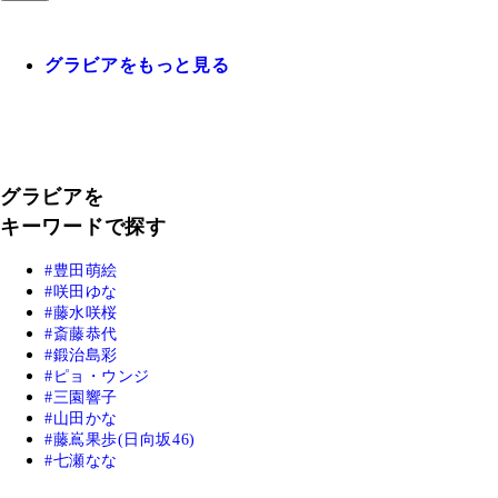
グラビアをもっと見る
グラビアを
キーワードで探す
豊田萌絵
咲田ゆな
藤水咲桜
斎藤恭代
鍛治島彩
ピョ・ウンジ
三園響子
山田かな
藤嶌果歩(日向坂46)
七瀬なな