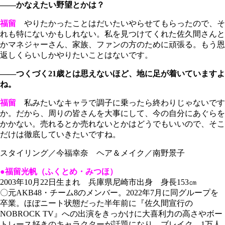
――かなえたい野望とかは？
福留
やりたかったことはだいたいやらせてもらったので、そ
れも特にないかもしれない。私を見つけてくれた佐久間さんと
かマネジャーさん、家族、ファンの方のために頑張る。もう恩
返しくらいしかやりたいことはないです。
――つくづく21歳とは思えないほど、地に足が着いていますよ
ね。
福留
私みたいなキャラで調子に乗ったら終わりじゃないです
か。だから、周りの皆さんを大事にして、今の自分にあぐらを
かかない。売れるとか売れないとかはどうでもいいので、そこ
だけは徹底していきたいですね。
スタイリング／今福幸奈 ヘア＆メイク／南野景子
●福留光帆（ふくとめ・みつほ）
2003年10月22日生まれ 兵庫県尼崎市出身 身長153㎝
〇元AKB48・チーム8のメンバー。2022年7月に同グループを
卒業。ほぼニート状態だった半年前に『佐久間宣行の
NOBROCK TV』への出演をきっかけに大喜利力の高さやボー
トレース好きのキャラクターが話題になり、ブレイク。1万人