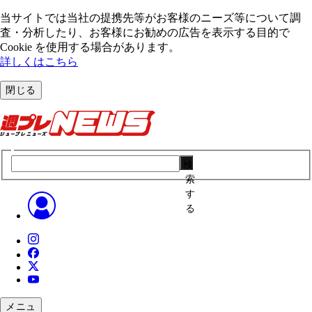
当サイトでは当社の提携先等がお客様のニーズ等について調
査・分析したり、お客様にお勧めの広告を表⽰する⽬的で
Cookie を使⽤する場合があります。
詳しくはこちら
閉じる
検
索
す
る
メニュ