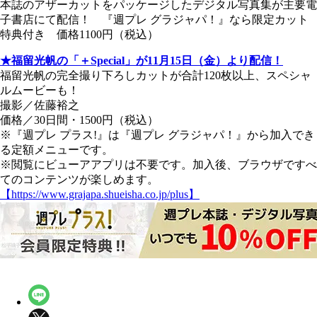
本誌のアザーカットをパッケージしたデジタル写真集が主要電
子書店にて配信！ 『週プレ グラジャパ！』なら限定カット
特典付き 価格1100円（税込）
★福留光帆の「＋Special」が11月15日（金）より配信！
福留光帆の完全撮り下ろしカットが合計120枚以上、スペシャ
ルムービーも！
撮影／佐藤裕之
価格／30日間・1500円（税込）
※『週プレ プラス!』は『週プレ グラジャパ！』から加入でき
る定額メニューです。
※閲覧にビューアアプリは不要です。加入後、ブラウザですべ
てのコンテンツが楽しめます。
【https://www.grajapa.shueisha.co.jp/plus】