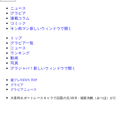
ニュース
グラビア
連載コラム
コミック
キン肉マン
新しいウィンドウで開く
トップ
グラビア一覧
ニュース
ランキング
動画
写真
グラジャパ！
新しいウィンドウで開く
週プレNEWS TOP
グラビア
グラビアニュース
大喜利＆ボートレースキャラで話題の元AKB・福留光帆（みつほ）が週