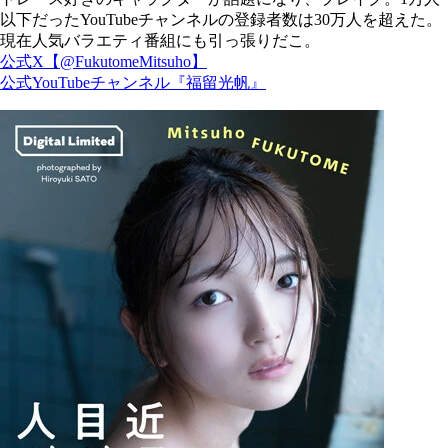
以下だったYouTubeチャンネルの登録者数は30万人を超えた。
現在人気バラエティ番組にも引っ張りだこ。
公式X【@FukutomeMitsuho】
公式YouTubeチャンネル『福留光帆』