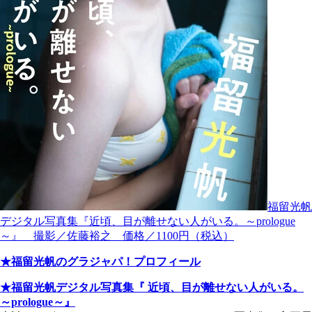
福留光帆
デジタル写真集『近頃、目が離せない人がいる。～prologue
～』 撮影／佐藤裕之 価格／1100円（税込）
★福留光帆のグラジャパ！プロフィール
★福留光帆デジタル写真集『 近頃、目が離せない人がいる。
～prologue～』