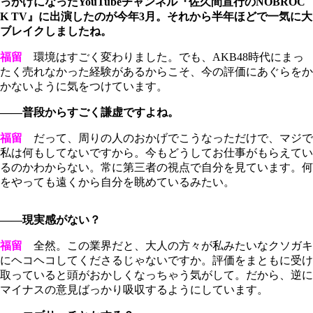
っかけになったYouTubeチャンネル『佐久間宣行のNOBROC
K TV』に出演したのが今年3月。それから半年ほどで一気に大
ブレイクしましたね。
福留
環境はすごく変わりました。でも、AKB48時代にまっ
たく売れなかった経験があるからこそ、今の評価にあぐらをか
かないように気をつけています。
――普段からすごく謙虚ですよね。
福留
だって、周りの人のおかげでこうなっただけで、マジで
私は何もしてないですから。今もどうしてお仕事がもらえてい
るのかわからない。常に第三者の視点で自分を見ています。何
をやっても遠くから自分を眺めているみたい。
――現実感がない？
福留
全然。この業界だと、大人の方々が私みたいなクソガキ
にヘコヘコしてくださるじゃないですか。評価をまともに受け
取っていると頭がおかしくなっちゃう気がして。だから、逆に
マイナスの意見ばっかり吸収するようにしています。