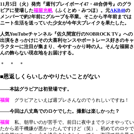
11月5日（火）発売『週刊プレイボーイ47・48合併号』のグラ
ビアに登場した
福留光帆
（ふくとめ・みつほ）。元
AKB48
の
メンバーで約2年前にグループを卒業。そこから半年前までは
ニート生活を送っていた少女が今年大ブレイクを果たした。
人気YouTubeチャンネル『佐久間宣行のNOBROCK TV』への
出演をきっかけにその大喜利センスやボートレース好きのキャ
ラクターに注目が集まり、今やすっかり時の人。そんな福留さ
んの飾らない現在地をお届けする。
＊ ＊ ＊
■恩返しくらいしかやりたいことがない
――本誌グラビアは初登場です。
福留
グラビアといえば週プレさんなのでうれしいですね！
――今回は八丈島でのロケでした。撮影は楽しかった？
福留
私、朝早いのが苦手で。前日に夜中までラジオやってい
たから若干機嫌が悪かったんですけど（笑）、初めてのロケで