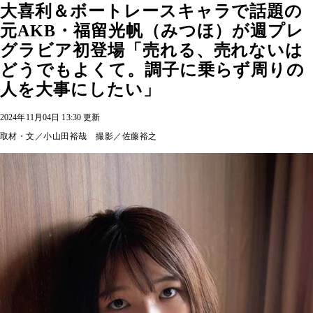
大喜利＆ボートレースキャラで話題の
元AKB・福留光帆（みつほ）が週プレ
グラビア初登場「売れる、売れないは
どうでもよくて。調子に乗らず周りの
人を大事にしたい」
2024年11月04日 13:30 更新
取材・文／小山田裕哉 撮影／佐藤裕之