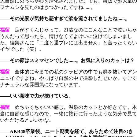
大自然にめっちゃ心を浄化されました。でも、海辺で超大量の
フナムシを見たのはきつかったですね......。
――その光景が気持ち悪すぎて涙を流されてましたね......。
福留
足がすくんじゃって。21歳なのにこんなことで泣いちゃ
うんだって思ったら、情けなくてよけいに泣けてしまいまし
た。編集さんに「二度と週プレには出ません」と言ったくらい
イヤでした（笑）。
――その節はスミマセンでした......。お気に入りのカットは？
福留
全体的に今までの私のグラビアの中でも群を抜いてアン
ニュイですよね。やっぱり自然の中で撮影したせいか、すごく
ナチュラルな雰囲気になっています。
――いい意味で力が抜けている。
福留
めちゃくちゃいい感じ。温泉のカットとか好きです。本
当に自然な感じなので、一緒に旅行に行ったような気分で見て
いただけるといいかな。
――AKB48卒業後、ニート期間を経て、あらためて注目のき