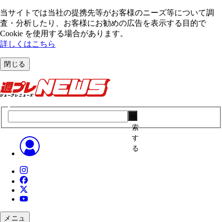
当サイトでは当社の提携先等がお客様のニーズ等について調
査・分析したり、お客様にお勧めの広告を表⽰する⽬的で
Cookie を使⽤する場合があります。
詳しくはこちら
閉じる
検
索
す
る
メニュ