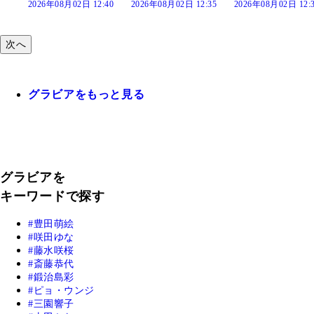
:40
2026年08月02日 12:35
2026年08月02日 12:30
2026年08月02日 12:
次へ
グラビアをもっと見る
グラビアを
キーワードで探す
豊田萌絵
咲田ゆな
藤水咲桜
斎藤恭代
鍛治島彩
ピョ・ウンジ
三園響子