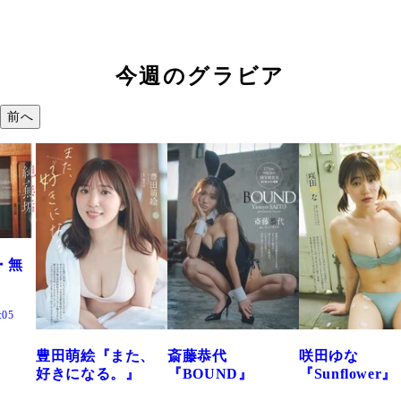
今週のグラビア
前へ
た、
斎藤恭代
咲田ゆな
藤水咲桜『花
』
『BOUND』
『Sunflower』
だまり』