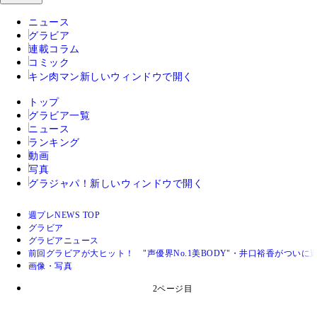
ニュース
グラビア
連載コラム
コミック
キン肉マン
新しいウィンドウで開く
トップ
グラビア一覧
ニュース
ランキング
動画
写真
グラジャパ！
新しいウィンドウで開く
週プレNEWS TOP
グラビア
グラビアニュース
前回グラビアが大ヒット！ "声優界No.1美BODY"・井口裕香がつい
画像・写真
2ページ目