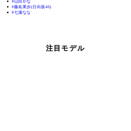
山田かな
藤嶌果歩(日向坂46)
七瀬なな
注目モデル