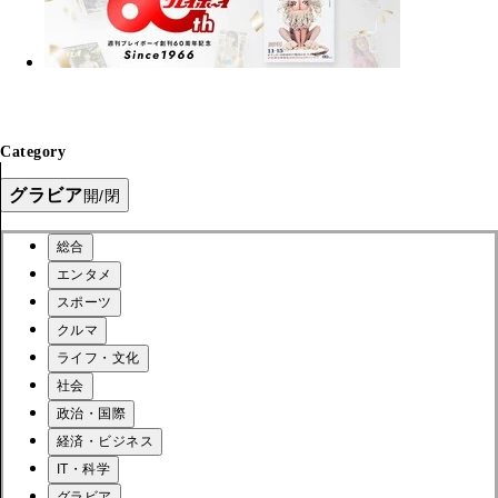
Category
グラビア
開/閉
総合
エンタメ
スポーツ
クルマ
ライフ・文化
社会
政治・国際
経済・ビジネス
IT・科学
グラビア