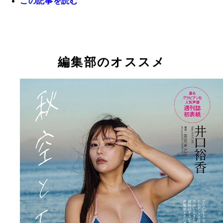
この記事を読む
井口裕香
編集部のオススメ
井口裕香デジタル写真集『秋空とエコー』より
井口裕香デジタル写真集『秋空とエコー』