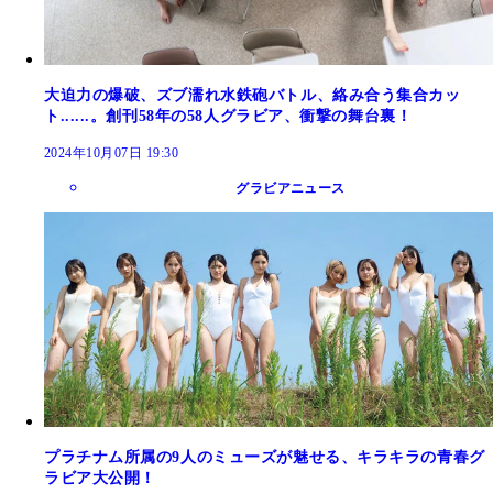
大迫力の爆破、ズブ濡れ水鉄砲バトル、絡み合う集合カッ
ト......。創刊58年の58人グラビア、衝撃の舞台裏！
2024年10月07日 19:30
グラビアニュース
プラチナム所属の9人のミューズが魅せる、キラキラの青春グ
ラビア大公開！