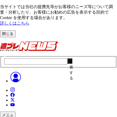
当サイトでは当社の提携先等がお客様のニーズ等について調
査・分析したり、お客様にお勧めの広告を表⽰する⽬的で
Cookie を使⽤する場合があります。
詳しくはこちら
閉じる
検
索
す
る
メニュ