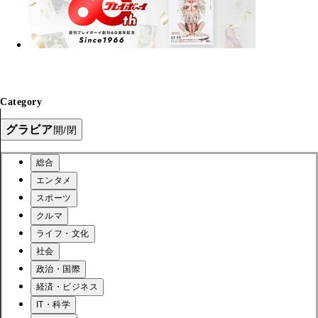
Category
グラビア
開/閉
総合
エンタメ
スポーツ
クルマ
ライフ・文化
社会
政治・国際
経済・ビジネス
IT・科学