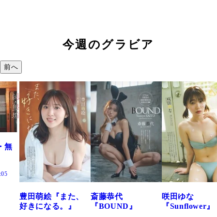
今週のグラビア
前へ
た、
斎藤恭代
咲田ゆな
藤水咲桜『花
』
『BOUND』
『Sunflower』
だまり』