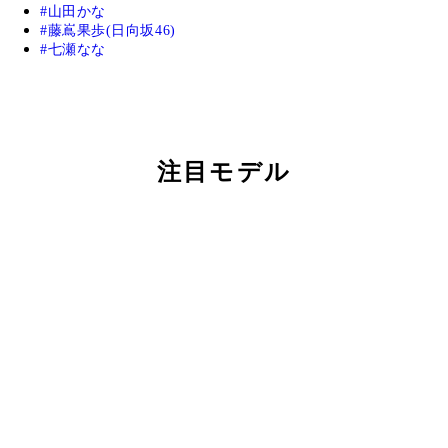
山田かな
藤嶌果歩(日向坂46)
七瀬なな
注目モデル