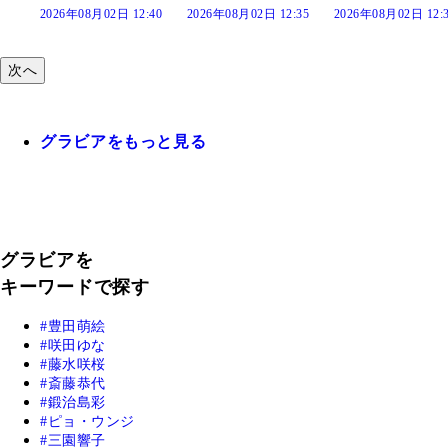
:40
2026年08月02日 12:35
2026年08月02日 12:30
2026年08月02日 12:
次へ
グラビアをもっと見る
グラビアを
キーワードで探す
豊田萌絵
咲田ゆな
藤水咲桜
斎藤恭代
鍛治島彩
ピョ・ウンジ
三園響子