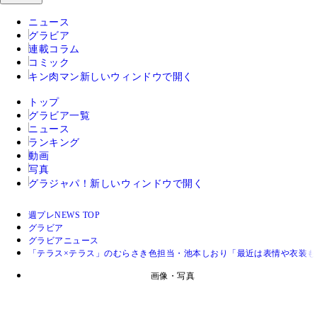
ニュース
グラビア
連載コラム
コミック
キン肉マン
新しいウィンドウで開く
トップ
グラビア一覧
ニュース
ランキング
動画
写真
グラジャパ！
新しいウィンドウで開く
週プレNEWS TOP
グラビア
グラビアニュース
「テラス×テラス」のむらさき色担当・池本しおり「最近は表情や衣装
画像・写真