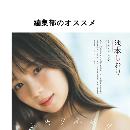
編集部のオススメ
【デジタル限定】池本しおり写真集『ふわりふわ
池本しおりデジタル写真集『ふわりふわり』 撮影
(C)カノウリョウマ／週刊プレイボーイ
ノウリョウマ 価格／1100円（税込）