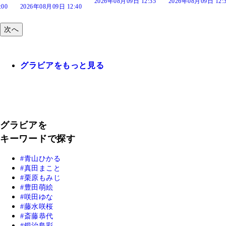
2026年08月09日 12:35
2026年08月09日 12:30
8月09日 12:40
次へ
グラビアをもっと見る
グラビアを
キーワードで探す
青山ひかる
真田まこと
栗原もみじ
豊田萌絵
咲田ゆな
藤水咲桜
斎藤恭代
鍛治島彩