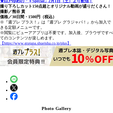
★白戸ゆめの「＋Special」2月1日（土）より配信！
撮り下ろしカット150点超とオリジナル動画が盛りだくさん！
撮影／熊谷 貫
価格／30日間・1500円（税込）
※『週プレ プラス！』は『週プレ グラジャパ！』から加入で
きる定額メニューです。
※閲覧にビューアアプリは不要です。加入後、ブラウザですべ
てのコンテンツが楽しめます。
【https://www.grajapa.shueisha.co.jp/plus】
Photo Gallery