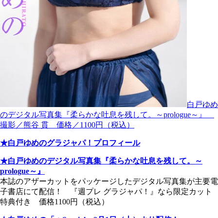
白戸ゆめ
のデジタル写真集『柔らかな吐息を残して。～prologue～』
撮影／熊谷 貫 価格／1100円（税込）
★白戸ゆめのグラジャパ！プロフィール
★白戸ゆめのデジタル写真集『柔らかな吐息を残して。～
prologue～』
本誌のアザーカットをパッケージしたデジタル写真集が主要電
子書店にて配信！ 『週プレ グラジャパ！』なら限定カット
特典付き 価格1100円（税込）