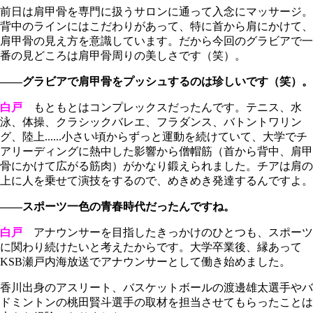
前日は肩甲骨を専門に扱うサロンに通って入念にマッサージ。
背中のラインにはこだわりがあって、特に首から肩にかけて、
肩甲骨の見え方を意識しています。だから今回のグラビアで一
番の見どころは肩甲骨周りの美しさです（笑）。
――グラビアで肩甲骨をプッシュするのは珍しいです（笑）。
白戸
もともとはコンプレックスだったんです。テニス、水
泳、体操、クラシックバレエ、フラダンス、バトントワリン
グ、陸上......小さい頃からずっと運動を続けていて、大学でチ
アリーディングに熱中した影響から僧帽筋（首から背中、肩甲
骨にかけて広がる筋肉）がかなり鍛えられました。チアは肩の
上に人を乗せて演技をするので、めきめき発達するんですよ。
――スポーツ一色の青春時代だったんですね。
白戸
アナウンサーを目指したきっかけのひとつも、スポーツ
に関わり続けたいと考えたからです。大学卒業後、縁あって
KSB瀬戸内海放送でアナウンサーとして働き始めました。
香川出身のアスリート、バスケットボールの渡邊雄太選手やバ
ドミントンの桃田賢斗選手の取材を担当させてもらったことは