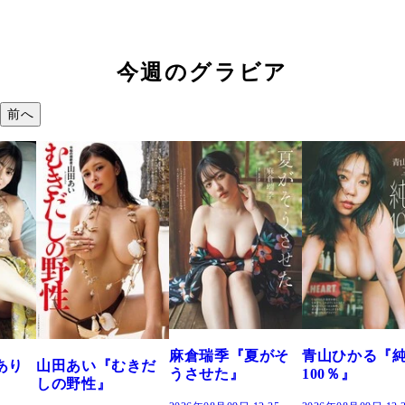
今週のグラビア
前へ
溝端 
つの、
で。』
2026年08
麻倉瑞季『夏がそ
青山ひかる『純度
あい『むきだ
うさせた』
100％』
野性』