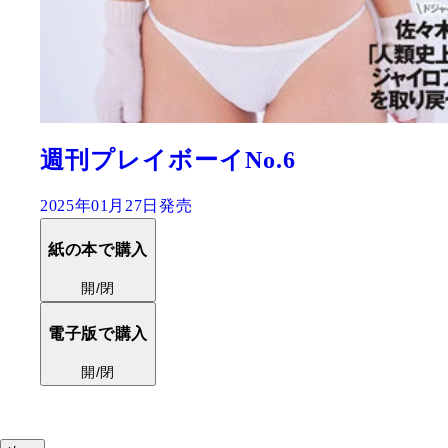
6
『週刊プレイボーイP
期グラビア傑作選
2024年12月16日発売
紙の本で購入
開/閉
電子版で購入
開/閉