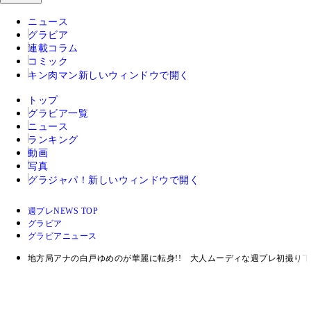
ニュース
グラビア
連載コラム
コミック
キン肉マン
新しいウィンドウで開く
トップ
グラビア一覧
ニュース
ランキング
動画
写真
グラジャパ！
新しいウィンドウで開く
週プレNEWS TOP
グラビア
グラビアニュース
地方局アナの白戸ゆめのが華麗に転身!! 大人ムーディな週プレ初撮り