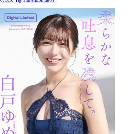
公式X【@YumenoShirato】