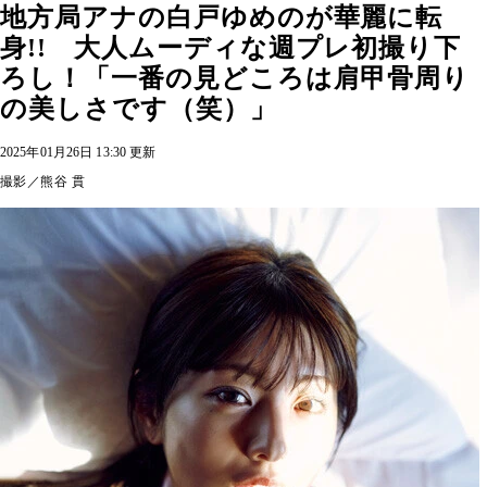
地方局アナの白戸ゆめのが華麗に転
身!! 大人ムーディな週プレ初撮り下
ろし！「一番の見どころは肩甲骨周り
の美しさです（笑）」
2025年01月26日 13:30 更新
撮影／熊谷 貫