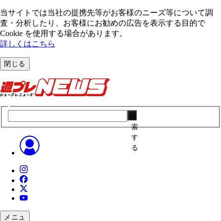
当サイトでは当社の提携先等がお客様のニーズ等について調
査・分析したり、お客様にお勧めの広告を表⽰する⽬的で
Cookie を使⽤する場合があります。
詳しくはこちら
閉じる
検
索
す
る
メニュ