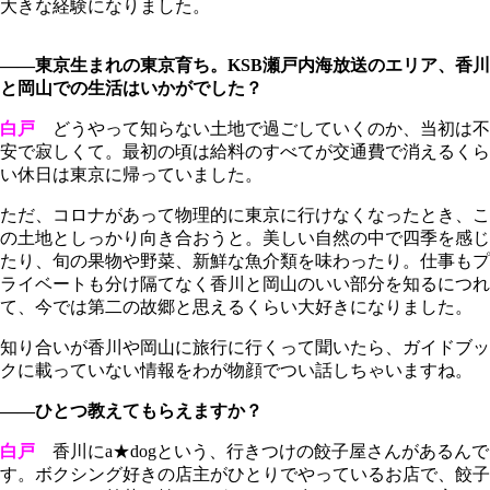
大きな経験になりました。
――東京生まれの東京育ち。KSB瀬戸内海放送のエリア、香川
と岡山での生活はいかがでした？
白戸
どうやって知らない土地で過ごしていくのか、当初は不
安で寂しくて。最初の頃は給料のすべてが交通費で消えるくら
い休日は東京に帰っていました。
ただ、コロナがあって物理的に東京に行けなくなったとき、こ
の土地としっかり向き合おうと。美しい自然の中で四季を感じ
たり、旬の果物や野菜、新鮮な魚介類を味わったり。仕事もプ
ライベートも分け隔てなく香川と岡山のいい部分を知るにつれ
て、今では第二の故郷と思えるくらい大好きになりました。
知り合いが香川や岡山に旅行に行くって聞いたら、ガイドブッ
クに載っていない情報をわが物顔でつい話しちゃいますね。
――ひとつ教えてもらえますか？
白戸
香川にa★dogという、行きつけの餃子屋さんがあるんで
す。ボクシング好きの店主がひとりでやっているお店で、餃子