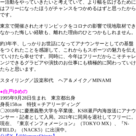
ー活動をやっていきたいと考えていて、より幅を広げるために
はフリーになったほうがチャンスをつかめるはずと思ったから
です。
東京で開催されたオリンピックをコロナの影響で現地取材でき
なかった悔しい経験も、離れた理由のひとつかもしれません。
約3年半、しっかりお世話になってアナウンサーとしての基盤
をつくれたことを感謝して、これからもスポーツの魅力を伝え
ていけたら幸せです。同時に、今年はフリーだからこそチャレ
ンジできるグラビアや演技のお仕事にも積極的に関わっていけ
たらと思います。
スタイリング／設楽和代 ヘア＆メイク／MINAMI
●白戸ゆめの
1995年9月28日生まれ 東京都出身
身長158㎝ 特技＝チアリーディング
〇2018年に慶應義塾大学を卒業後、KSB瀬戸内海放送にアナウ
ンサー・記者として入局。2021年に同局を退社してフリーに。
現在、『東京インフォメーション』（TOKYO MX）、『N-
FIELD』（NACK5）に出演中。