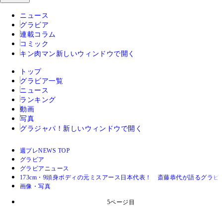
ニュース
グラビア
連載コラム
コミック
キン肉マン
新しいウィンドウで開く
トップ
グラビア一覧
ニュース
ランキング
動画
写真
グラジャパ！
新しいウィンドウで開く
週プレNEWS TOP
グラビア
グラビアニュース
173cm・9頭身ボディの元ミスアース日本代表！ 斎藤恭代が語るグラ
画像・写真
5ページ目