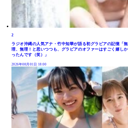
2
ラジオ沖縄の人気アナ・竹中知華が語る初グラビアの記憶「無
理、無理！と思いつつも、グラビアのオファーはすごく嬉しか
ったんです（笑）」
2026年08月01日 18:00