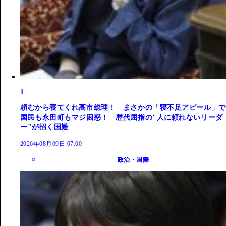
1
頼むから寝てくれ高市総理！ まさかの「寝不足アピール」で
国民も永田町もマジ困惑！ 歴代屈指の"人に頼れないリーダ
ー"が招く国難
2026年08月09日 07:00
政治・国際