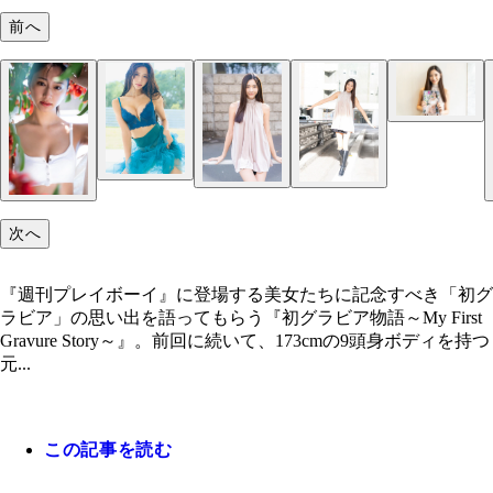
前へ
斎藤恭代
次へ
『週刊プレイボーイ』に登場する美女たちに記念すべき「初グ
ラビア」の思い出を語ってもらう『初グラビア物語～My First
Gravure Story～』。前回に続いて、173cmの9頭身ボディを持つ
元...
この記事を読む
『週刊プレイボーイ』2024年44号（撮影／田中瞳
『週刊プレイボーイ』2024年44号（撮影／田中瞳