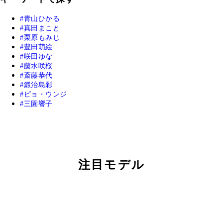
青山ひかる
真田まこと
栗原もみじ
豊田萌絵
咲田ゆな
藤水咲桜
斎藤恭代
鍛治島彩
ピョ・ウンジ
三園響子
注目モデル