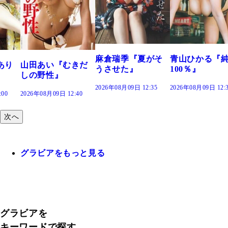
溝端 葵『もう
つの、あおい
で。』
2026年08月09日 12:
麻倉瑞季『夏がそ
青山ひかる『純度
きだ
うさせた』
100％』
2026年08月09日 12:35
2026年08月09日 12:30
:40
次へ
グラビアをもっと見る
グラビアを
キーワードで探す