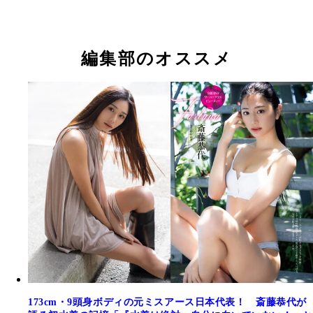
斎藤恭代
斎藤恭代
編集部のオススメ
デジタル写真集『Fortuna』（撮影／中村和孝）よ
『華咲くとき』 斎藤恭代 撮影／田中瞳 価格／1,10
（税込） 173cm、9頭身の抜群のスタイルと美貌を
女だからこそ着こなせる奇抜な変形ワンピースをは
め、王道ビキニやカルバン・クラインまでを収録。
ように美しい彼女をストレートに撮り下ろしました
本が誇るグラビアアイドルがここに！
173cm・9頭身ボディの元ミスアース日本代表！ 斎藤恭代が