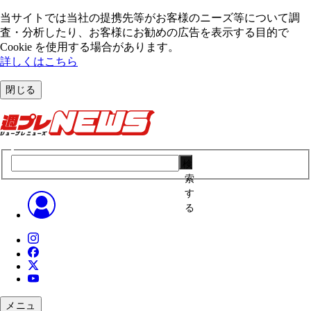
当サイトでは当社の提携先等がお客様のニーズ等について調
査・分析したり、お客様にお勧めの広告を表⽰する⽬的で
Cookie を使⽤する場合があります。
詳しくはこちら
閉じる
検
索
す
る
メニュ