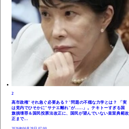
2
高市政権"それ急ぐ必要ある？"問題の不穏な力学とは？ 「実
は党内でひそかに"サナエ離れ"が......」。テキトーすぎる国
旗損壊罪＆国民投票法改正に、国民が望んでいない皇室典範改
正まで...
2026年06月28日 07:00