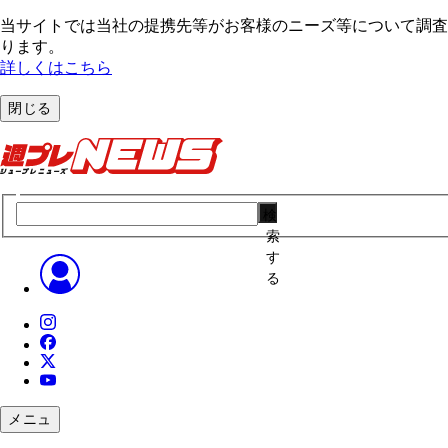
当サイトでは当社の提携先等がお客様のニーズ等について調査・
ります。
詳しくはこちら
閉じる
検
索
す
る
メニュ