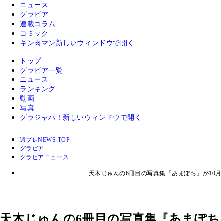
ニュース
グラビア
連載コラム
コミック
キン肉マン
新しいウィンドウで開く
トップ
グラビア一覧
ニュース
ランキング
動画
写真
グラジャパ！
新しいウィンドウで開く
週プレNEWS TOP
グラビア
グラビアニュース
天木じゅんの6冊目の写真集『あまぽち』が10
天木じゅんの6冊目の写真集『あまぽち