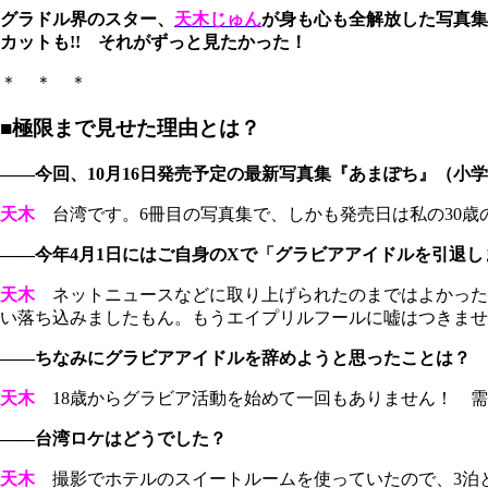
グラドル界のスター、
天木じゅん
が身も心も全解放した写真集
カットも!! それがずっと見たかった！
＊ ＊ ＊
■極限まで見せた理由とは？
――今回、10月16日発売予定の最新写真集『あまぽち』（
天木
台湾です。6冊目の写真集で、しかも発売日は私の30歳
――今年4月1日にはご自身のXで「グラビアアイドルを引退
天木
ネットニュースなどに取り上げられたのまではよかった
い落ち込みましたもん。もうエイプリルフールに嘘はつきま
――ちなみにグラビアアイドルを辞めようと思ったことは？
天木
18歳からグラビア活動を始めて一回もありません！ 需
――台湾ロケはどうでした？
天木
撮影でホテルのスイートルームを使っていたので、3泊とも