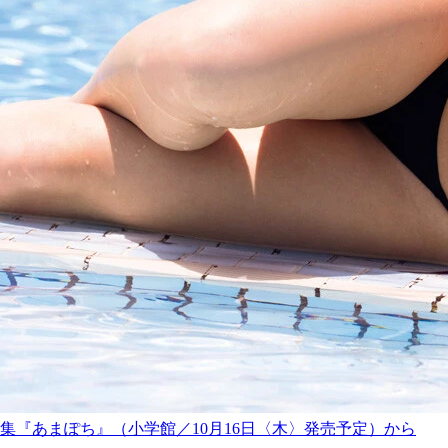
集『あまぽち』（小学館／10月16日〈木〉発売予定）から