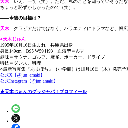
天木
いえ、一切（笑）。ただ、私のことを知っていそうだな
ちょっと恥ずかしかったので（笑）。
――今後の目標は？
天木
グラビアだけではなく、バラエティにドラマなど、幅広
●天木じゅん
1995年10月16日生まれ 兵庫県出身
身長149cm B95 W59 H93 血液型＝A型
趣味＝サウナ、ゴルフ、麻雀、ポーカー、ドライブ
特技＝ダンス、料理
○最新写真集『あまぽち』（小学館）は10月16日（木）発売予
公式X【@jun_amaki】
公式Instagram【@jun.amaki】
★天木じゅんのグラジャパ！プロフィール