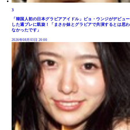
3
「韓国人初の日本グラビアアイドル」ピョ・ウンジがデビュー
した週プレに凱旋！「まさか妹とグラビアで共演するとは思わ
なかったです」
2026年08月03日 20:00