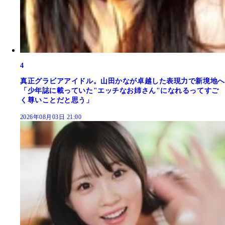
4
真正グラビアアイドル。山田かなが卓越した表現力で新境地へ
「少年誌に載っていた"エッチなお姉さん"になれるってすご
く尊いことだと思う」
2026年08月03日 21:00