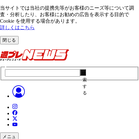
当サイトでは当社の提携先等がお客様のニーズ等について調
査・分析したり、お客様にお勧めの広告を表⽰する⽬的で
Cookie を使⽤する場合があります。
詳しくはこちら
閉じる
検
索
す
る
メニュ