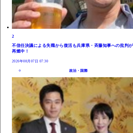
2
不信任決議による失職から復活も兵庫県・斉藤知事への批判が
再燃中！
2026年08月07日 07:30
政治・国際