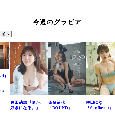
今週のグラビア
前へ
た、
斎藤恭代
咲田ゆな
藤水咲桜『花
』
『BOUND』
『Sunflower』
だまり』