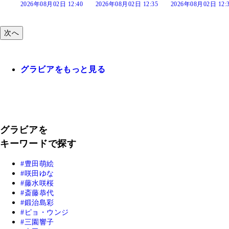
:40
2026年08月02日 12:35
2026年08月02日 12:30
2026年08月02日 12:
次へ
グラビアをもっと見る
グラビアを
キーワードで探す
豊田萌絵
咲田ゆな
藤水咲桜
斎藤恭代
鍛治島彩
ピョ・ウンジ
三園響子