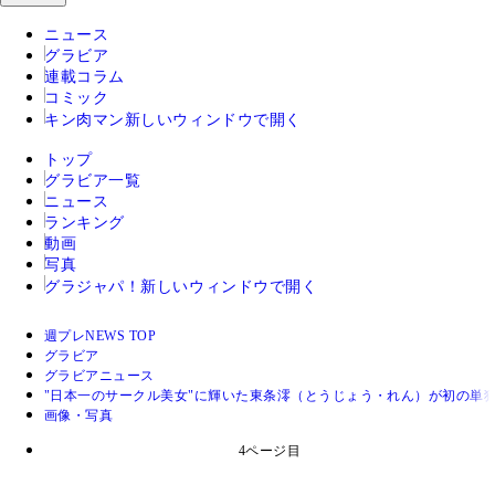
ニュース
グラビア
連載コラム
コミック
キン肉マン
新しいウィンドウで開く
トップ
グラビア一覧
ニュース
ランキング
動画
写真
グラジャパ！
新しいウィンドウで開く
週プレNEWS TOP
グラビア
グラビアニュース
"日本一のサークル美女"に輝いた東条澪（とうじょう・れん）が初の単
画像・写真
4ページ目