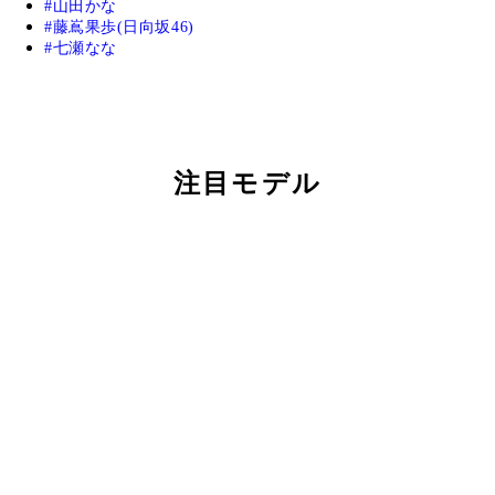
山田かな
藤嶌果歩(日向坂46)
七瀬なな
注目モデル