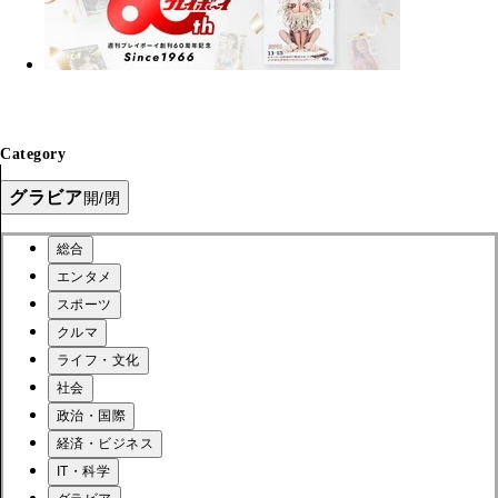
Category
グラビア
開/閉
総合
エンタメ
スポーツ
クルマ
ライフ・文化
社会
政治・国際
経済・ビジネス
IT・科学