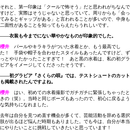
それと、第一印象は「クールで怖そう」だと思われがちなんで
すけど、実際はそうじゃないと思っていて。周りからも「会っ
てみるとギャップがある」と言われることが多いので、中身も
二面性があることを知ってもらえたらうれしいです。
――衣装も今までにない華やかなものが印象的でした。
櫻井
パールやキラキラがついた水着とか、もう最高でし
た！ 手袋や帽子を合わせたスタイルもあったんですけど、ず
っとやりたかったことすぎて！ あと黒の水着は、私の初グラ
ビアをイメージしてくださったそうです。
――初グラビア『さくらの唄』では、テストシュートのカット
も掲載されたんですよね。
櫻井
はい、初めての水着撮影でガチガチに緊張しちゃったと
きの（笑）。当時と同じポーズもあったので、初心に戻るよう
な気持ちになれました。
去年は自分を見つめ直す機会が多くて、芸能活動を辞める選択
肢が出るほど悩んだ時期もありました。でも今は、自分が本当
にやりたいことに挑戦していきたいと思っています！