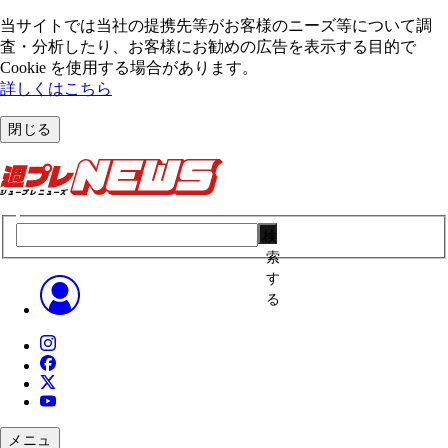
当サイトでは当社の提携先等がお客様のニーズ等について調
査・分析したり、お客様にお勧めの広告を表⽰する⽬的で
Cookie を使⽤する場合があります。
詳しくはこちら
閉じる
検
索
す
る
メニュ