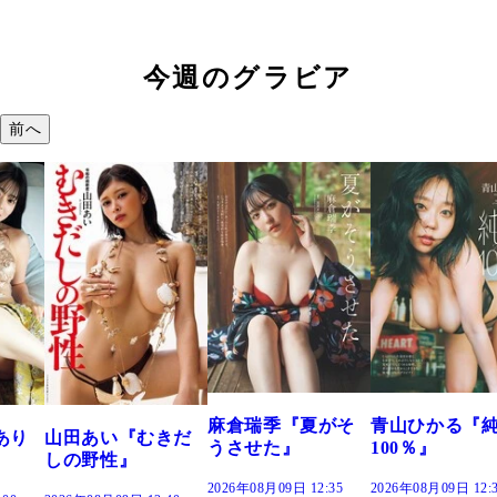
今週のグラビア
前へ
溝端 葵『もう
つの、あおい
で。』
2026年08月09日 12:
麻倉瑞季『夏がそ
青山ひかる『純度
きだ
うさせた』
100％』
2026年08月09日 12:35
2026年08月09日 12:30