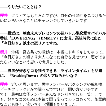
――やりたいこととは？
櫻井
グラビアはもちろんですが、自分の可能性を見つけるた
めにいろいろなことにチャレンジしていきたいです！
――最近は、朝倉未来プレゼンツの超バトル型恋愛サバイバル
番組『LOVE RING』（DMMTV）に出演。高校時代に出た
『今日好き』以来の恋リアですね。
櫻井
沖縄・宮古島での撮影は、本当にドキドキしちゃって。
『今日好き』の頃より大人になった自分を見せつつ、恋ができ
たらいいなという思いで出演しました。
――勝者が好きなコを独占できる「ライオンタイム」も話題
に。『BreakingDown』の恋リア版みたいな？
櫻井
近いと思います。男性メンバーがボクシングや腕相撲、
ビーチフラッグとかで闘うんですけど、闘い方がガチすぎ
て！ 最初は女子メンバーみんなドン引きでした（笑）。で
も、好きなコのために本気で闘う姿ってカッコ良くて。衝撃的
なことも多く、泣いちゃう場面もありました。