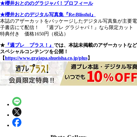
★櫻井おとののグラジャパ！プロフィール
★櫻井おとのデジタル写真集『Re:Blissful』
本誌のアザーカットをパッケージしたデジタル写真集が主要電
子書店にて配信！ 『週プレ グラジャパ！』なら限定カット
特典付き 価格1650円（税込）
★
『週プレ プラス！』
では、本誌未掲載のアザーカットなど
スペシャルコンテンツを公開！
【
https://www.grajapa.shueisha.co.jp/plus
】