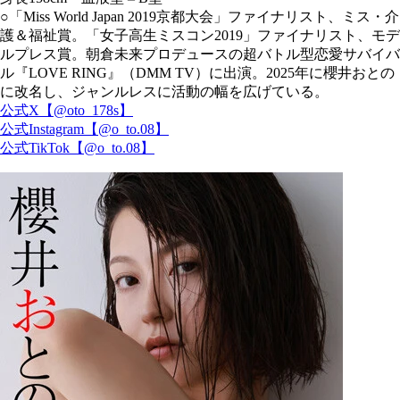
○「Miss World Japan 2019京都大会」ファイナリスト、ミス・介
護＆福祉賞。「女子高生ミスコン2019」ファイナリスト、モデ
ルプレス賞。朝倉未来プロデュースの超バトル型恋愛サバイバ
ル『LOVE RING』（DMM TV）に出演。2025年に櫻井おとの
に改名し、ジャンルレスに活動の幅を広げている。
公式X【@oto_178s】
公式Instagram【@o_to.08】
公式TikTok【@o_to.08】