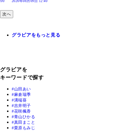
:40
次へ
グラビアをもっと見る
グラビアを
キーワードで探す
山田あい
麻倉瑞季
溝端葵
吉井明子
花咲楓香
青山ひかる
真田まこと
栗原もみじ