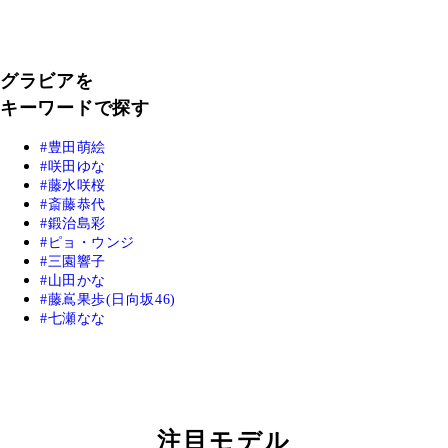
グラビアを
キーワードで探す
豊田萌絵
咲田ゆな
藤水咲桜
斎藤恭代
鍛治島彩
ピョ・ウンジ
三園響子
山田かな
藤嶌果歩(日向坂46)
七瀬なな
注目モデル