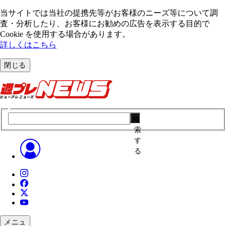
当サイトでは当社の提携先等がお客様のニーズ等について調
査・分析したり、お客様にお勧めの広告を表⽰する⽬的で
Cookie を使⽤する場合があります。
詳しくはこちら
閉じる
検
索
す
る
メニュ