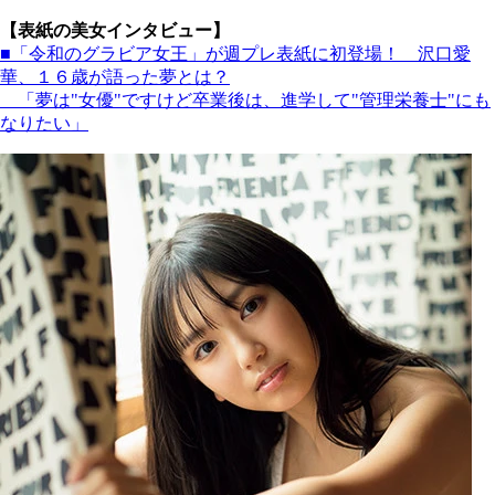
【表紙の美女インタビュー】
■「令和のグラビア女王」が週プレ表紙に初登場！ 沢口愛
華、１６歳が語った夢とは？
「夢は"女優"ですけど卒業後は、進学して"管理栄養士"にも
なりたい」