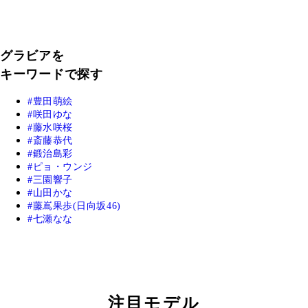
グラビアを
キーワードで探す
豊田萌絵
咲田ゆな
藤水咲桜
斎藤恭代
鍛治島彩
ピョ・ウンジ
三園響子
山田かな
藤嶌果歩(日向坂46)
七瀬なな
注目モデル