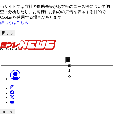
当サイトでは当社の提携先等がお客様のニーズ等について調
査・分析したり、お客様にお勧めの広告を表⽰する⽬的で
Cookie を使⽤する場合があります。
詳しくはこちら
閉じる
検
索
す
る
メニュ