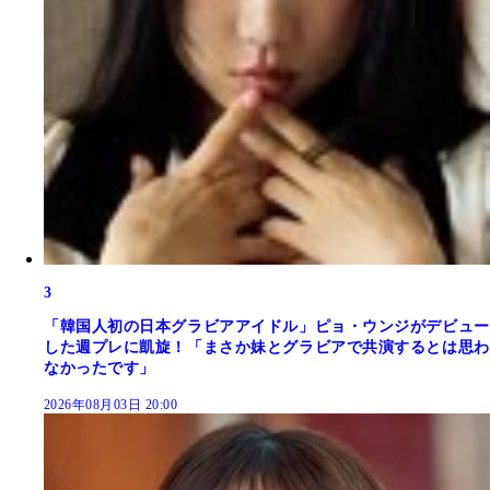
3
「韓国人初の日本グラビアアイドル」ピョ・ウンジがデビュー
した週プレに凱旋！「まさか妹とグラビアで共演するとは思わ
なかったです」
2026年08月03日 20:00