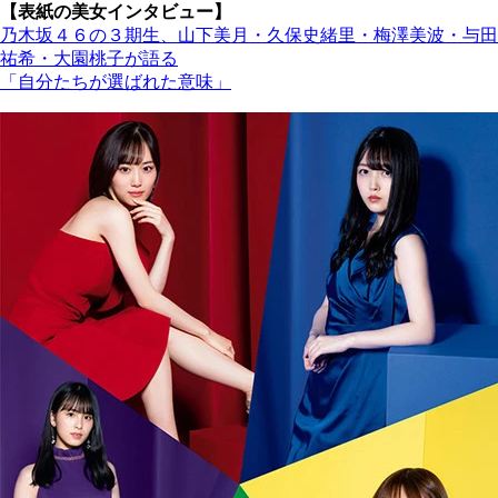
【表紙の美女インタビュー】
乃木坂４６の３期生、山下美月・久保史緒里・梅澤美波・与田
祐希・大園桃子が語る
「自分たちが選ばれた意味」