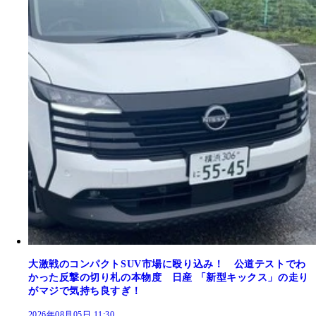
大激戦のコンパクトSUV市場に殴り込み！ 公道テストでわ
かった反撃の切り札の本物度 日産 「新型キックス」の走り
がマジで気持ち良すぎ！
2026年08月05日 11:30