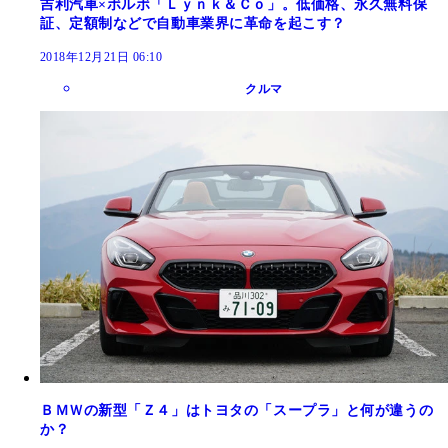
吉利汽車×ボルボ「Ｌｙｎｋ＆Ｃｏ」。低価格、永久無料保
証、定額制などで自動車業界に革命を起こす？
2018年12月21日 06:10
クルマ
ＢＭＷの新型「Ｚ４」はトヨタの「スープラ」と何が違うの
か？