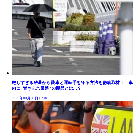
厳しすぎる酷暑から愛車と運転手を守る方法を徹底取材！ 車
内に"置き忘れ厳禁"の製品とは...？
2026年08月08日 07:00