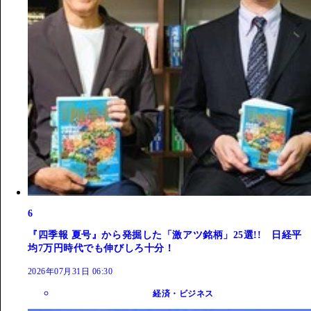
6
『四季報 夏号』から発掘した「激アツ銘柄」25選!! 日経平
均7万円時代でも伸びしろ十分！
2026年07月31日 06:30
経済・ビジネス