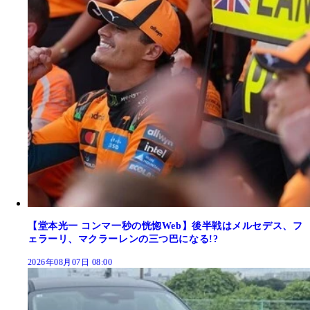
【堂本光一 コンマ一秒の恍惚Web】後半戦はメルセデス、フ
ェラーリ、マクラーレンの三つ巴になる!?
2026年08月07日 08:00