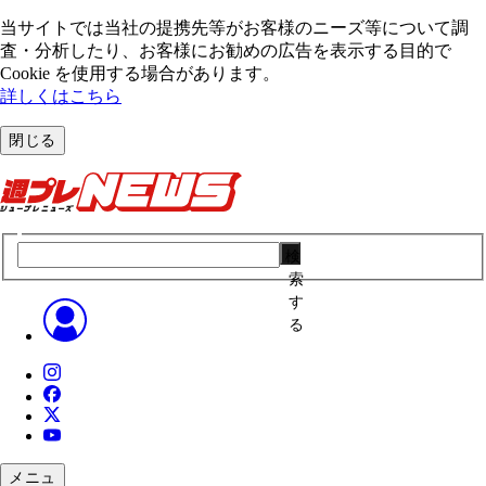
当サイトでは当社の提携先等がお客様のニーズ等について調
査・分析したり、お客様にお勧めの広告を表⽰する⽬的で
Cookie を使⽤する場合があります。
詳しくはこちら
閉じる
検
索
す
る
メニュ