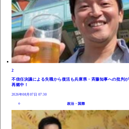
2
不信任決議による失職から復活も兵庫県・斉藤知事への批判が
再燃中！
2026年08月07日 07:30
政治・国際