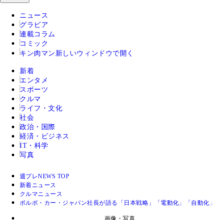
ニュース
グラビア
連載コラム
コミック
キン肉マン
新しいウィンドウで開く
新着
エンタメ
スポーツ
クルマ
ライフ・文化
社会
政治・国際
経済・ビジネス
IT・科学
写真
週プレNEWS TOP
新着ニュース
クルマニュース
ボルボ・カー・ジャパン社長が語る「日本戦略」「電動化」「自動化」
画像・写真