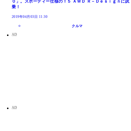
０」。スポーティー仕様のＴ５ ＡＷＤ Ｒ－Ｄｅｓｉｇｎに試
乗！
2019年04月03日 11:30
クルマ