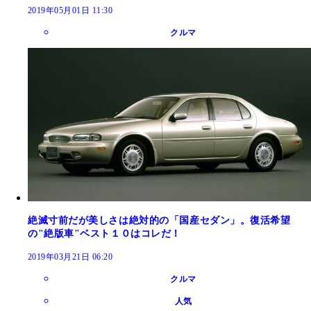
2019年05月01日 11:30
クルマ
絶滅寸前だが美しさは絶対的の「国産セダン」。復活希望
の"絶版車"ベスト１０はコレだ！
2019年03月21日 06:20
クルマ
人気