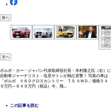
前へ
２０１８‐２０１９日本カー・オブ・ザ・イヤー受
２０１７‐２０１８日本カー・オブ・ザ・イヤー受
木村隆之社長の愛車「ボルボ Ｐ１８００Ｅ（ＦＲ
４月、神奈川県箱根町で行なわれた新型Ｖ６０クロ
「ボルボ ＸＣ４０」価格３８９万円～５５９万円
ルボ ＸＣ６０」価格６１４万円～９２４万円（税
ＭＴ）」。木村社長の愛車は１９７１年式のＰ１８
ントリーの試乗会で取材に応じてくれた木村隆之社
込）。昨年３月に日本市場に導入されると人気大爆
３月に一部仕様などを変更。また新車登録から５年
０。オールドボルボの整備工場「クラシック ガレ
次へ
今、注文しても納車は９ヵ月以上先だ
走行距離無制限の保証制度も導入
ジ」がきっちり仕上げた一台である
ボルボ・カー・ジャパン代表取締役社長・木村隆之氏（右）に
自動車ジャーナリスト・塩見サトシが独占直撃！ 写真の車は
「ボルボ Ｖ６０クロスカントリー Ｔ５ ＡＷＤ」価格５４
９万円～６４９万円（税込）今、飛...
この記事を読む