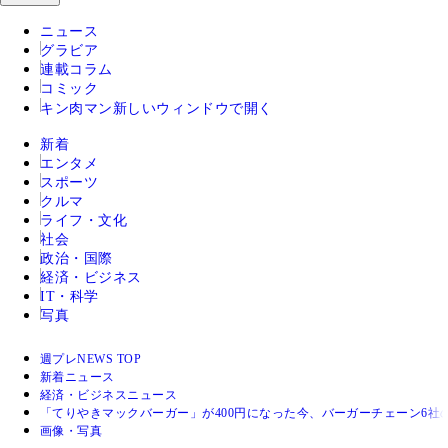
ニュース
グラビア
連載コラム
コミック
キン肉マン
新しいウィンドウで開く
新着
エンタメ
スポーツ
クルマ
ライフ・文化
社会
政治・国際
経済・ビジネス
IT・科学
写真
週プレNEWS TOP
新着ニュース
経済・ビジネスニュース
「てりやきマックバーガー」が400円になった今、バーガーチェーン6社
画像・写真