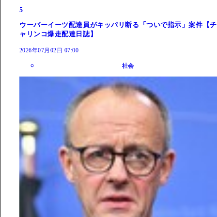
5
ウーバーイーツ配達員がキッパリ断る「ついで指示」案件【チ
ャリンコ爆走配達日誌】
2026年07月02日 07:00
社会