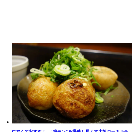
ウマくて安すぎ！ "粉モン"を堪能し尽くす大阪ローカルチ