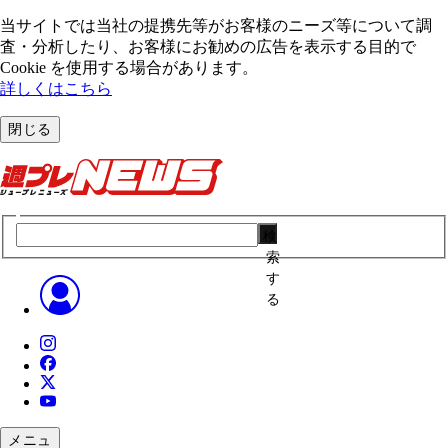
当サイトでは当社の提携先等がお客様のニーズ等について調
査・分析したり、お客様にお勧めの広告を表⽰する⽬的で
Cookie を使⽤する場合があります。
詳しくはこちら
閉じる
検
索
す
る
メニュ