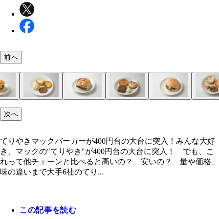
前へ
ロッテリア てりやきバーガー 価格（税込）：39
【具材ドレス順】・クラウン ・マヨソース ・レ
モスバーガー テリヤキバーガー 価格（税込）：43
【具材ドレス順】・クラウン ・カロリーハーフマ
フレッシュネスバーガー テリヤキバーガー 価格
【具材ドレス順】・クラウン ・マヨネーズ ・レ
ウェンディーズ・ファーストキッチン てりやきバ
【具材ドレス順】・クラウン ・マヨネーズ ・レ
バーガーキング スモーキーテリヤキバーガー 価
【具材ドレス順】・クラウン（ゴマ） ・マヨネー
バーガーキングのテリヤキで識者がオススメしたの
マクドナルド てりやきマックバーガー 価格（税
【具材ドレス順】・クラウン（ゴマ） ・スイート
次へ
総重量（包装紙含む）：130g パティ（肉）の重
ス ・てりやきソース ・ミートパティ ・マスタ
円 総重量（包装紙含む）：167g パティ（肉）
ーズ ・レタス ・テリヤキソース ・ミートパテ
込）：490円 総重量（包装紙含む）：133g パテ
ス ・テリヤキソース ・ミートパティ ・ヒー
ー 価格（税込）：620円 総重量（包装紙含む）
ス ・てりやきソース ・ミートパティ ・ヒー
込）：350円 総重量（包装紙含む）：118g パテ
ズ ・レタス ・テリヤキソース ・ポークパティ
今回比較には挙がらなかったテリヤキワッパー（64
400円 総重量（包装紙含む）：157g パティ（肉
ンソース ・レタス ・ミートパティ ・てりやき
44g パティの種類：牛肉 バンズヒール（パンの
ド ・マヨソース ・ヒール 【特徴】パティはビ
量：56g パティの種類：牛肉 バンズヒール（パ
ィ ・ヒール 【特徴】パティはビーフを使用。マ
（肉）の重量：49g パティの種類：牛肉、豚肉の
【特徴】パティは牛肉と豚肉の合いびき。レタスの
159g パティ（肉）の重量：68g パティの種類
【特徴】パティは牛肉を使用。肉の重量は68gと6
（肉）の重量：39g パティの種類：豚肉 バンズ
ヒール 【特徴】パティは豚肉を使用。パティが直
円）。一見高そうだが、コスパは良し
量：63g パティの種類：豚肉 バンズヒール（パ
ス ・ヒール 【特徴】パティが特徴で、豚のうま
てりやきマックバーガーが400円台の大台に突入！みんな大好
直径：9.3㎝
で、同じ牛肉を使うモスバーガーより牛肉の味がし
底）の直径：8.7㎝
ーズはカロリーハーフ。ソースは味噌と醤油をベー
き バンズヒール（パンの底）の直径：8.5㎝
20gとモスバーガーに次いで多い。最も特徴的なの
バンズヒール（パンの底）の直径：9.7㎝
ップ。厚みもしっかりあり、牛肉のうまみがストレ
（パンの底）の直径：9㎝
しっかり焼かれており、食べたときにその香ばしさ
底）の直径：9.5㎝
前面に押し出されている。ソースはショウガの味が
き、マックの"てりやき"が400円台の大台に突入！ でも、こ
り感じられる。バンズの内側がしっかりトーストさ
酢で味を引き締め、ココアパウダーや黒すりごまも
ズで、生地に北海道産の栗かぼちゃを練り込んだ、
に感じられる。ソースには八丁味噌も使用している
がるため、マクドナルドに比べてポークの味は薄い
きいていて「豚のしょうが焼き」に通じる味わいが
れって他チェーンと比べると高いの？ 安いの？ 量や価格、
おり、風味がいい。マヨソースがバンズの上と下の
るというこだわり。そして圧巻はレタスの量で32g
いパンプキンバンズを使用。甘めの仕上がりになっ
や小ぶりの「Jr.てりやきバーガー」（430円）もあ
リヤキソースには、隠し味に焦がしネギが入ってい
り、リンゴピューレなども入っている。スイートレ
味の違いまで大手6社のてり...
に塗られていて濃厚
ている
る
ソースと呼ばれるマヨネーズの量は多め
この記事を読む