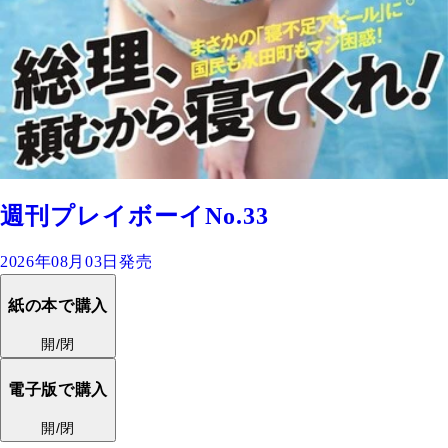
週刊プレイボーイNo.33
2026年08月03日発売
紙の本で購入
開/閉
電子版で購入
開/閉