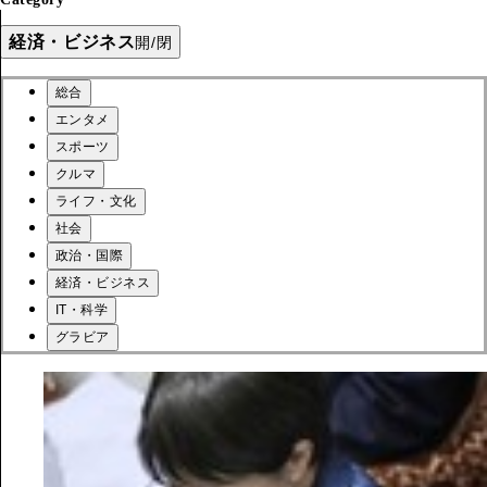
経済・ビジネス
開/閉
総合
エンタメ
スポーツ
クルマ
ライフ・文化
社会
政治・国際
経済・ビジネス
IT・科学
グラビア