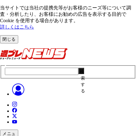
当サイトでは当社の提携先等がお客様のニーズ等について調
査・分析したり、お客様にお勧めの広告を表⽰する⽬的で
Cookie を使⽤する場合があります。
詳しくはこちら
閉じる
検
索
す
る
メニュ