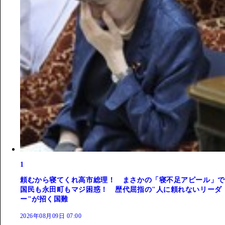
1
頼むから寝てくれ高市総理！ まさかの「寝不足アピール」で
国民も永田町もマジ困惑！ 歴代屈指の"人に頼れないリーダ
ー"が招く国難
2026年08月09日 07:00