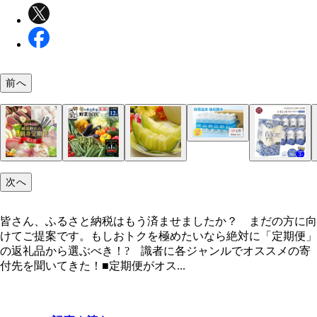
前へ
《鹿児島県垂水市》財寶温泉（ざいほうおんせん）
酸水500ml×24本／寄付金額 5万4000円／垂水市で
温泉水で作った強炭酸水。美容面でも注目されてい
次へ
リカが含まれているのがウリ。同市の返礼品にはミ
ルウオーターもある。毎月配送、全6回
皆さん、ふるさと納税はもう済ませましたか？ まだの方に向
けてご提案です。もしおトクを極めたいなら絶対に「定期便」
の返礼品から選ぶべき！? 識者に各ジャンルでオススメの寄
《宮崎県串間市》宮崎牛・宮崎豚／寄付金額 7万70
《佐賀県有田町》佐賀牛／寄付金額 10万円／ブ
《高知県須崎市》厳選鮮魚の刺し／寄付金額 7万50
《静岡県袋井市》クラウンメロン(白上級)1玉／寄
《岩手県大槌町》ナクレ トイレットペーパー （シ
《山形県酒田市》花王 バブ アソート（3箱）／寄
《佐賀県鹿島市》旬のお任せ野菜BOX／寄付金額 
付先を聞いてきた！■定期便がオス...
／宮崎牛と宮崎産豚のロース、バラ、モモなど、毎
牛「佐賀牛」の定期便。ロースブロック、カルビ焼
／タイ、ブリ、カツオなど、さまざまな種類の魚が
額 3万4000円／果実の王様マスクメロンの最高級
ル）96ロール／寄付金額 4万5000円／節約目的で
額 3万2000円／秋は至福の果実めぐり浴、冬は高
円／新鮮な旬の野菜が、8～10種類ものバラエティ
なる種類の肉が届く。いずれも400～1000gとボリ
用、しゃぶしゃぶ肉、ハンバーグなど毎回違う品が
く。月1回のプチ贅沢として最適！ 寄付額10万円
ド「クラウンメロン」。贈答品としての品質・品格
と納税を利用したい人ならこちら。ストックは防災
酸浴など、バブの詰め合わせ3箱が3ヵ月ごとに、年
だ内容で届く。毎回何が入っているかはお楽しみ。
ー。毎月配送、全6回
のがうれしい！ 偶数月配送、全6回
量コースもある。毎月配送、全6回
えている「白級」が1玉届く。毎月配送、全3回
としても使える。全3回で、配送頻度は毎月、2ヵ
く。一年の入浴ライフが楽しくなること間違いなし
回で、配送頻度は月2回、毎月から選べる