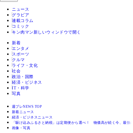
ニュース
グラビア
連載コラム
コミック
キン肉マン
新しいウィンドウで開く
新着
エンタメ
スポーツ
クルマ
ライフ・文化
社会
政治・国際
経済・ビジネス
IT・科学
写真
週プレNEWS TOP
新着ニュース
経済・ビジネスニュース
「駆け込みふるさと納税」は定期便から選べ！ 物価高が続く今、最強
画像・写真