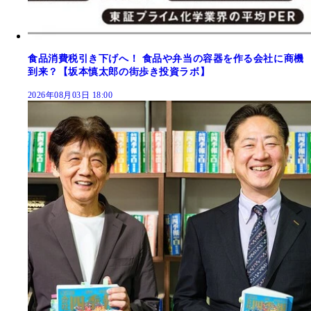
食品消費税引き下げへ！ 食品や弁当の容器を作る会社に商機
到来？【坂本慎太郎の街歩き投資ラボ】
2026年08月03日 18:00