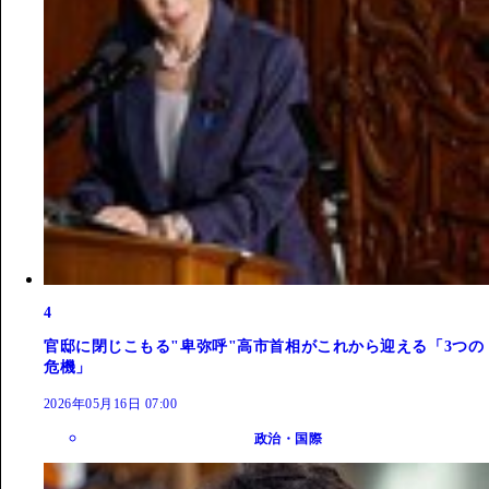
4
官邸に閉じこもる"卑弥呼"高市首相がこれから迎える「3つの
危機」
2026年05月16日 07:00
政治・国際