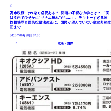
2
高市政権"それ急ぐ必要ある？"問題の不穏な力学とは？ 「実
は党内でひそかに"サナエ離れ"が......」。テキトーすぎる国
旗損壊罪＆国民投票法改正に、国民が望んでいない皇室典範改
正まで...
2026年06月28日 07:00
政治・国際