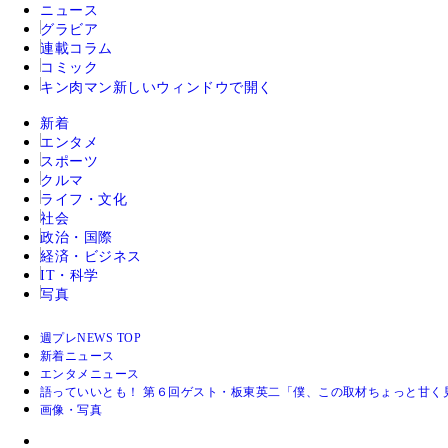
ニュース
グラビア
連載コラム
コミック
キン肉マン
新しいウィンドウで開く
新着
エンタメ
スポーツ
クルマ
ライフ・文化
社会
政治・国際
経済・ビジネス
IT・科学
写真
週プレNEWS TOP
新着ニュース
エンタメニュース
語っていいとも！ 第６回ゲスト・板東英二「僕、この取材ちょっと甘く
画像・写真