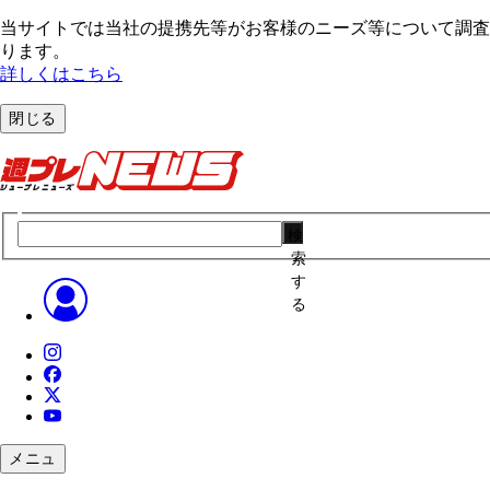
当サイトでは当社の提携先等がお客様のニーズ等について調査・
ります。
詳しくはこちら
閉じる
検
索
す
る
メニュ