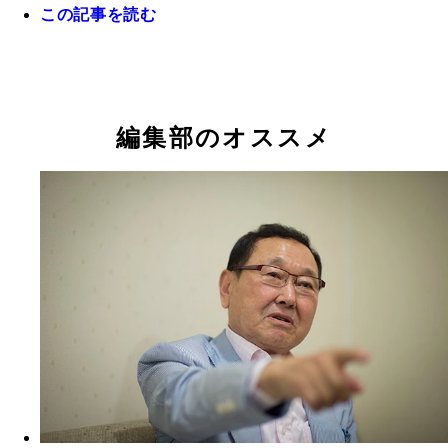
この記事を読む
世界殿堂入りでさらに伝説となった具志堅さんだが
メージ通りの柔和さは変わらず…もボクシングの話
編集部のオススメ
ると厳しく熱かった！