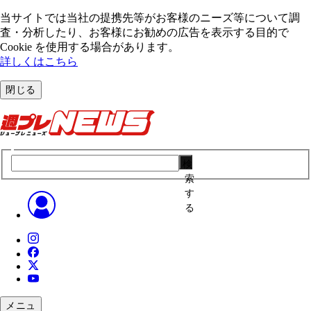
当サイトでは当社の提携先等がお客様のニーズ等について調
査・分析したり、お客様にお勧めの広告を表⽰する⽬的で
Cookie を使⽤する場合があります。
詳しくはこちら
閉じる
検
索
す
る
メニュ