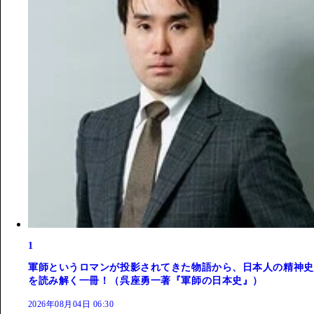
1
軍師というロマンが投影されてきた物語から、日本人の精神史
を読み解く一冊！（呉座勇一著『軍師の日本史』）
2026年08月04日 06:30