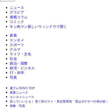
ニュース
グラビア
連載コラム
コミック
キン肉マン
新しいウィンドウで開く
新着
エンタメ
スポーツ
クルマ
ライフ・文化
社会
政治・国際
経済・ビジネス
IT・科学
写真
週プレNEWS TOP
新着ニュース
エンタメニュース
語っていいとも！ 第７回ゲスト・具志堅用高「昔はボクサーの体が絞り
画像・写真