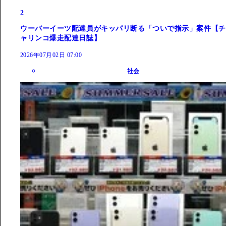
2
ウーバーイーツ配達員がキッパリ断る「ついで指示」案件【チ
ャリンコ爆走配達日誌】
2026年07月02日 07:00
社会