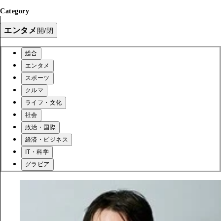
Category
エンタメ
開/閉
総合
エンタメ
スポーツ
クルマ
ライフ・文化
社会
政治・国際
経済・ビジネス
IT・科学
グラビア