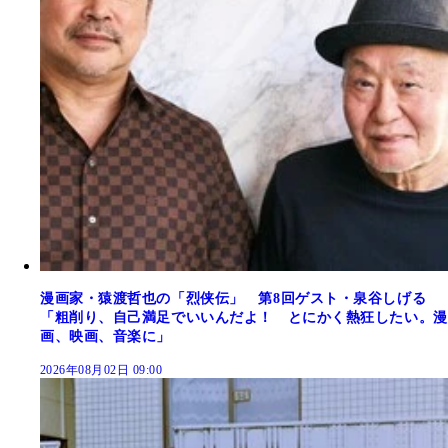
漫画家・猿渡哲也の「烈侠伝」 第8回ゲスト・泉谷しげる
「粗削り、自己満足でいいんだよ！ とにかく熱狂したい。漫
画、映画、音楽に」
2026年08月02日 09:00