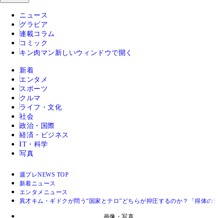
ニュース
グラビア
連載コラム
コミック
キン肉マン
新しいウィンドウで開く
新着
エンタメ
スポーツ
クルマ
ライフ・文化
社会
政治・国際
経済・ビジネス
IT・科学
写真
週プレNEWS TOP
新着ニュース
エンタメニュース
異才キム・ギドクが問う“国家とテロ”どちらが抑圧するのか？「得体の
画像・写真