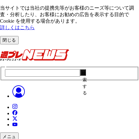
当サイトでは当社の提携先等がお客様のニーズ等について調
査・分析したり、お客様にお勧めの広告を表⽰する⽬的で
Cookie を使⽤する場合があります。
詳しくはこちら
閉じる
検
索
す
る
メニュ