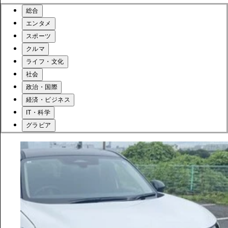
総合
エンタメ
スポーツ
クルマ
ライフ・文化
社会
政治・国際
経済・ビジネス
IT・科学
グラビア