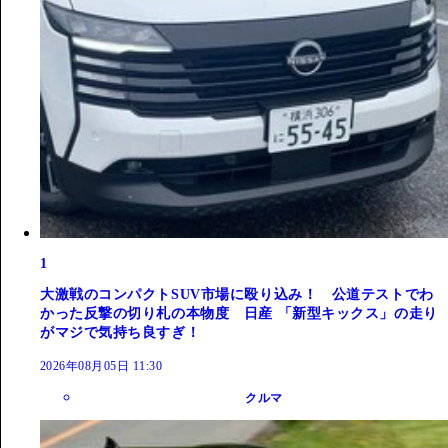
1
大激戦のコンパクトSUV市場に殴り込み！ 公道テストでわ
かった反撃の切り札の本物度 日産 「新型キックス」の走り
がマジで気持ち良すぎ！
2026年08月05日 11:30
クルマ