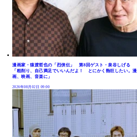
漫画家・猿渡哲也の「烈侠伝」 第8回ゲスト・泉谷しげる
「粗削り、自己満足でいいんだよ！ とにかく熱狂したい。漫
画、映画、音楽に」
2026年08月02日 09:00