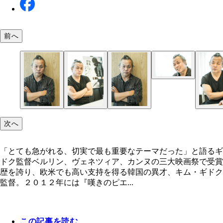
前へ
『殺されたミンジュ』より
『殺されたミンジュ』より
『殺されたミンジュ』より
次へ
「とても急がれる、切実で最も重要なテーマだった」と語るギ
ドク監督ベルリン、ヴェネツィア、カンヌの三大映画祭で受賞
歴を誇り、欧米でも高い支持を得る韓国の異才、キム・ギドク
監督。２０１２年には『嘆きのピエ...
この記事を読む