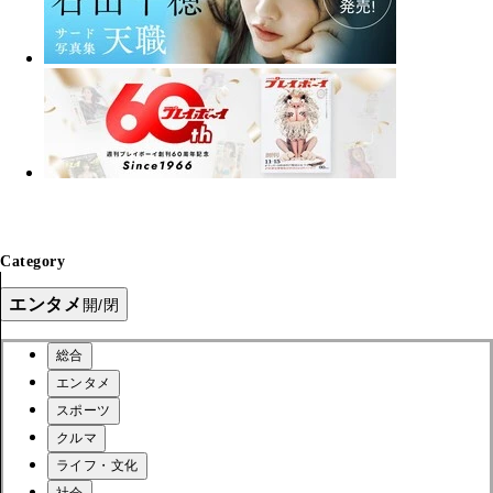
Category
エンタメ
開/閉
総合
エンタメ
スポーツ
クルマ
ライフ・文化
社会