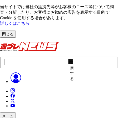
当サイトでは当社の提携先等がお客様のニーズ等について調
査・分析したり、お客様にお勧めの広告を表⽰する⽬的で
Cookie を使⽤する場合があります。
詳しくはこちら
閉じる
検
索
す
る
メニュ