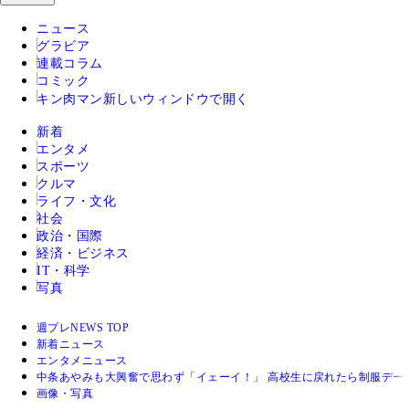
ニュース
グラビア
連載コラム
コミック
キン肉マン
新しいウィンドウで開く
新着
エンタメ
スポーツ
クルマ
ライフ・文化
社会
政治・国際
経済・ビジネス
IT・科学
写真
週プレNEWS TOP
新着ニュース
エンタメニュース
中条あやみも大興奮で思わず「イェーイ！」 高校生に戻れたら制服デー
画像・写真