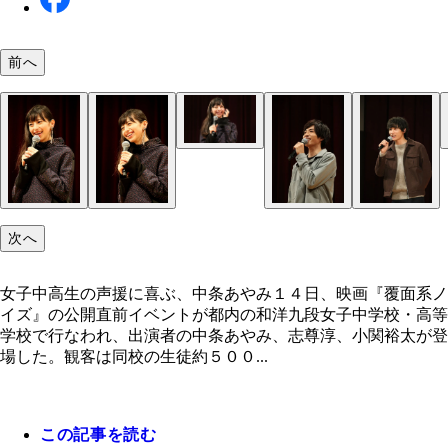
前へ
４０個ものバレンタインチョコをもらった志尊に驚
女子中高生の声援に喜ぶ、中条あやみ
条
次へ
女子中高生の声援に喜ぶ、中条あやみ１４日、映画『覆面系ノ
イズ』の公開直前イベントが都内の和洋九段女子中学校・高等
学校で行なわれ、出演者の中条あやみ、志尊淳、小関裕太が登
場した。観客は同校の生徒約５００...
この記事を読む