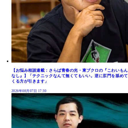
【お悩み相談連載：さらば青春の光・東ブクロの『こわいもん
なし』】「テクニックなんて無くてもいい。逆に肛門を舐めて
くる方が引きます」
2026年08月07日 17:30