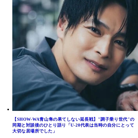
【SHOW-WA青山隼の果てしない延長戦】"調子乗り世代"の
同期と対談後のひとり語り「U-20代表は当時の自分にとって
大切な居場所でした」