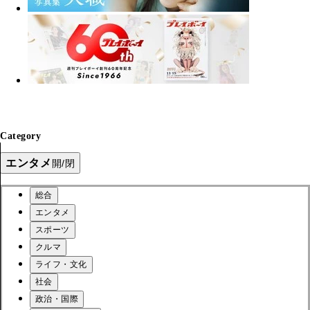
Category
エンタメ
開/閉
総合
エンタメ
スポーツ
クルマ
ライフ・文化
社会
政治・国際