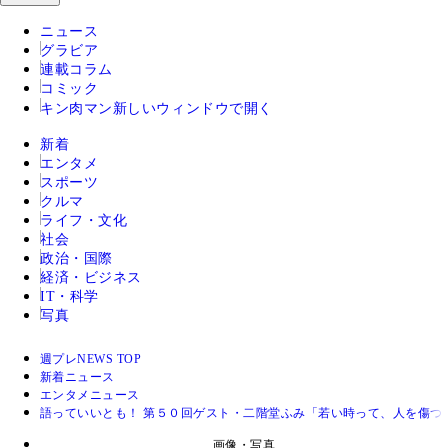
ニュース
グラビア
連載コラム
コミック
キン肉マン
新しいウィンドウで開く
新着
エンタメ
スポーツ
クルマ
ライフ・文化
社会
政治・国際
経済・ビジネス
IT・科学
写真
週プレNEWS TOP
新着ニュース
エンタメニュース
語っていいとも！ 第５０回ゲスト・二階堂ふみ「若い時って、人を傷つ
画像・写真