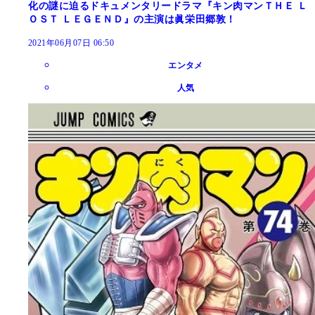
化の謎に迫るドキュメンタリードラマ『キン肉マンＴＨＥ Ｌ
ＯＳＴ ＬＥＧＥＮＤ』の主演は眞栄田郷敦！
2021年06月07日 06:50
エンタメ
人気