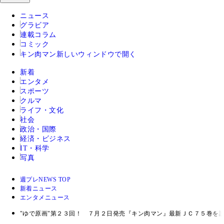
ニュース
グラビア
連載コラム
コミック
キン肉マン
新しいウィンドウで開く
新着
エンタメ
スポーツ
クルマ
ライフ・文化
社会
政治・国際
経済・ビジネス
IT・科学
写真
週プレNEWS TOP
新着ニュース
エンタメニュース
"ゆで原画"第２３回！ ７月２日発売『キン肉マン』最新ＪＣ７５巻を読