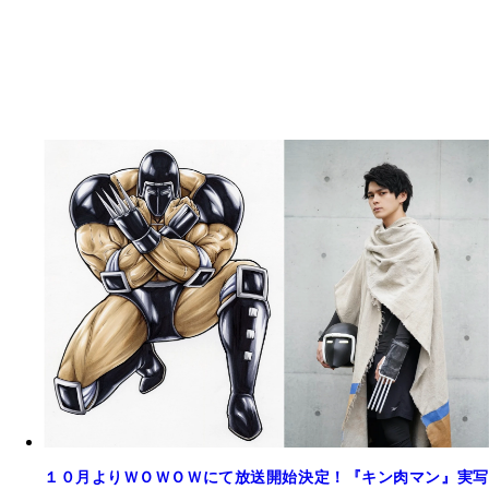
１０月よりＷＯＷＯＷにて放送開始決定！『キン肉マン』実写