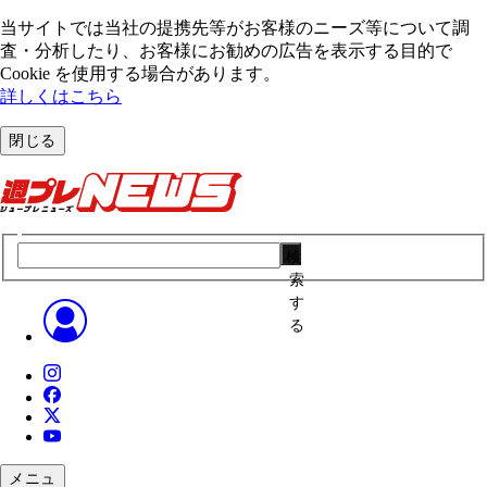
当サイトでは当社の提携先等がお客様のニーズ等について調
査・分析したり、お客様にお勧めの広告を表⽰する⽬的で
Cookie を使⽤する場合があります。
詳しくはこちら
閉じる
検
索
す
る
メニュ