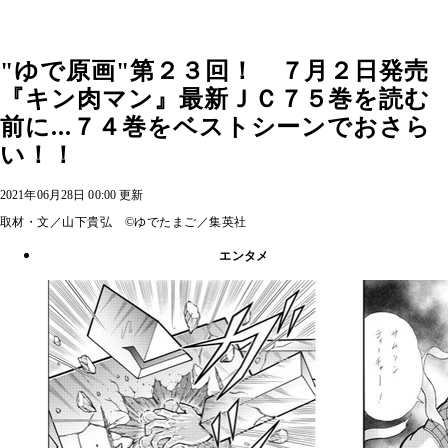
"ゆで原画"第２３回！ ７月２日発売
『キン肉マン』最新ＪＣ７５巻を読む
前に...７４巻をベストシーンでおさら
い！！
2021年06月28日 00:00 更新
取材・文／山下貴弘 ©ゆでたまご／集英社
エンタメ