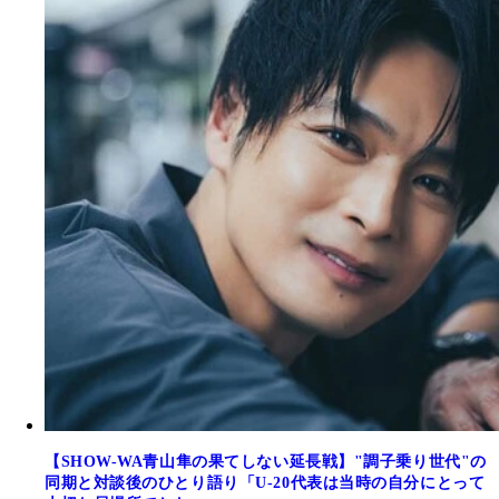
【SHOW-WA青山隼の果てしない延長戦】"調子乗り世代"の
同期と対談後のひとり語り「U-20代表は当時の自分にとって