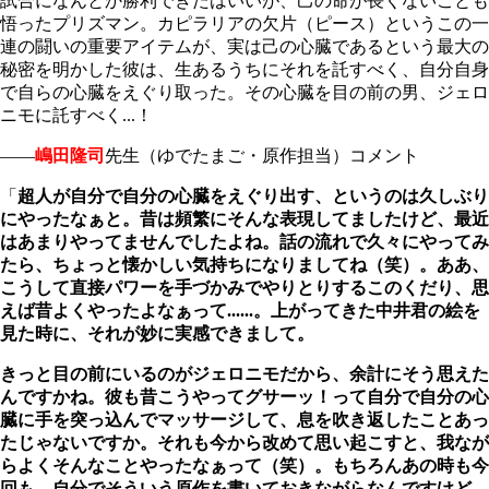
試合になんとか勝利できたはいいが、己の命が長くないことも
悟ったプリズマン。カピラリアの欠片（ピース）というこの一
連の闘いの重要アイテムが、実は己の心臓であるという最大の
秘密を明かした彼は、生あるうちにそれを託すべく、自分自身
で自らの心臓をえぐり取った。その心臓を目の前の男、ジェロ
ニモに託すべく...！
――
嶋田隆司
先生（ゆでたまご・原作担当）コメント
「
超人が自分で自分の心臓をえぐり出す、というのは久しぶり
にやったなぁと。昔は頻繁にそんな表現してましたけど、最近
はあまりやってませんでしたよね。話の流れで久々にやってみ
たら、ちょっと懐かしい気持ちになりましてね（笑）。ああ、
こうして直接パワーを手づかみでやりとりするこのくだり、思
えば昔よくやったよなぁって......。上がってきた中井君の絵を
見た時に、それが妙に実感できまして。
きっと目の前にいるのがジェロニモだから、余計にそう思えた
んですかね。彼も昔こうやってグサーッ！って自分で自分の心
臓に手を突っ込んでマッサージして、息を吹き返したことあっ
たじゃないですか。それも今から改めて思い起こすと、我なが
らよくそんなことやったなぁって（
笑）。もちろんあの時も今
回も、自分でそういう原作を書いておきながらなんですけど、