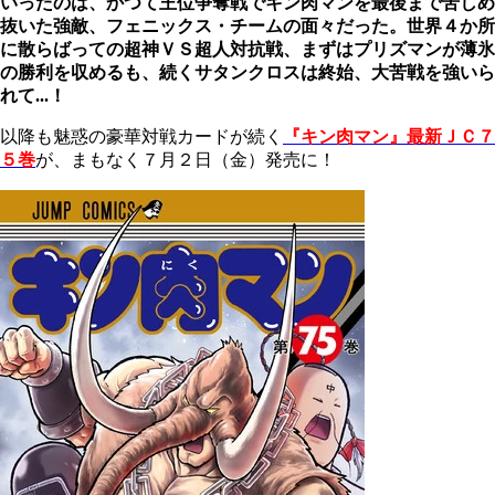
いったのは、かつて王位争奪戦でキン肉マンを最後まで苦しめ
抜いた強敵、フェニックス・チームの面々だった。世界４か所
に散らばっての超神ＶＳ超人対抗戦、まずはプリズマンが薄氷
の勝利を収めるも、続くサタンクロスは終始、大苦戦を強いら
れて...！
以降も魅惑の豪華対戦カードが続く
『キン肉マン』最新ＪＣ７
５巻
が、まもなく７月２日（金）発売に！