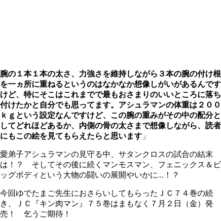
腕の１本１本の太さ、力強さを維持しながら３本の腕の付け根
を一ヵ所に重ねるというのはなかなか想像しがいがあるんです
けど、特にそこはこれまでで最もおさまりのいいところに落ち
付けたかと自分でも思ってます。アシュラマンの体重は２００
ｋｇという設定なんですけど、この腕の重みがその中の配分と
してどれほどあるか、内側の骨の太さまで想像しながら、読者
にもこの絵を見てもらえたらと思います
」
愛弟子アシュラマンの見守る中、サタンクロスの試合の結末
は！？ そしてその後に続くマンモスマン、フェニックス＆ビ
ッグボディという大物の闘いの展開やいかに...！？
今回ゆでたまご先生におさらいしてもらったＪＣ７４巻の続
き、ＪＣ『キン肉マン』７５巻はまもなく７月２日（金）発
売！ 乞うご期待！