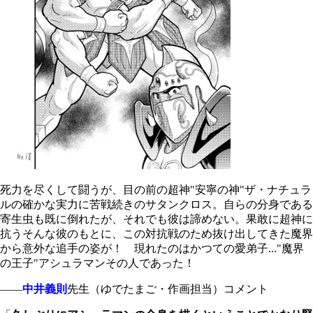
死力を尽くして闘うが、目の前の超神"安寧の神"ザ・ナチュラ
ルの確かな実力に苦戦続きのサタンクロス。自らの分身である
寄生虫も既に倒れたが、それでも彼は諦めない。果敢に超神に
抗うそんな彼のもとに、この対抗戦のため抜け出してきた魔界
から意外な追手の姿が！ 現れたのはかつての愛弟子..."魔界
の王子"アシュラマンその人であった！
――
中井義則
先生（ゆでたまご・作画担当）コメント