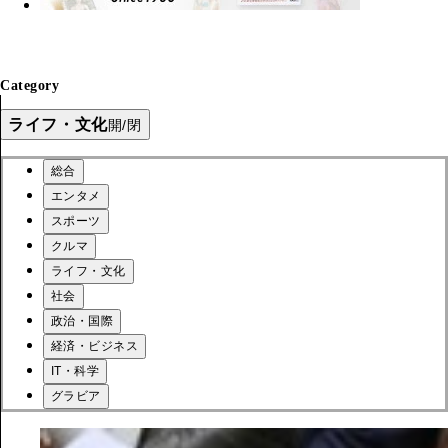
Category
ライフ・文化
開/閉
総合
エンタメ
スポーツ
クルマ
ライフ・文化
社会
政治・国際
経済・ビジネス
IT・科学
グラビア