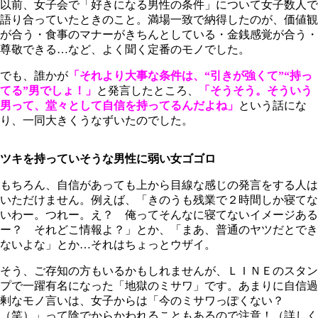
以前、女子会で「好きになる男性の条件」について女子数人で
語り合っていたときのこと。満場一致で納得したのが、価値観
が合う・食事のマナーがきちんとしている・金銭感覚が合う・
尊敬できる…など、よく聞く定番のモノでした。
でも、誰かが
「それより大事な条件は、“引きが強くて”“持っ
てる”男でしょ！」
と発言したところ、
「そうそう。そういう
男って、堂々として自信を持ってるんだよね」
という話にな
り、一同大きくうなずいたのでした。
ツキを持っていそうな男性に弱い女ゴゴロ
もちろん、自信があっても上から目線な感じの発言をする人は
いただけません。例えば、「きのうも残業で２時間しか寝てな
いわー。つれー。え？ 俺ってそんなに寝てないイメージある
ー？ それどこ情報よ？」とか、「まあ、普通のヤツだとでき
ないよな」とか…それはちょっとウザイ。
そう、ご存知の方もいるかもしれませんが、ＬＩＮＥのスタン
プで一躍有名になった「地獄のミサワ」です。あまりに自信過
剰なモノ言いは、女子からは「今のミサワっぽくない？
（笑）」って陰でからかわれることもあるので注意！（詳しく