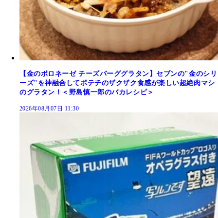
【金のボロネーゼ チーズバーググラタン】セブンの"金のシリ
ーズ"を神融合してポテチのザクザク食感が楽しい超絶肉マシ
のグラタン！＜野島慎一郎のバカレシピ＞
2026年08月07日 11:30