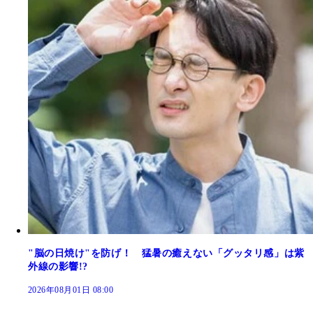
"脳の日焼け"を防げ！ 猛暑の癒えない「グッタリ感」は紫
外線の影響!?
2026年08月01日 08:00