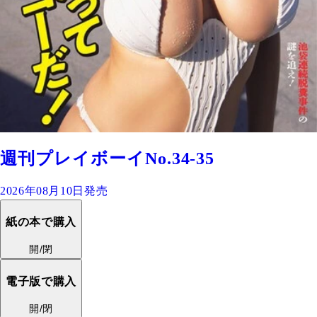
週刊プレイボーイNo.34-35
2026年08月10日発売
紙の本で購入
開/閉
電子版で購入
開/閉