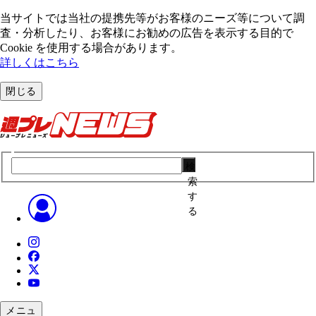
当サイトでは当社の提携先等がお客様のニーズ等について調
査・分析したり、お客様にお勧めの広告を表⽰する⽬的で
Cookie を使⽤する場合があります。
詳しくはこちら
閉じる
検
索
す
る
メニュ