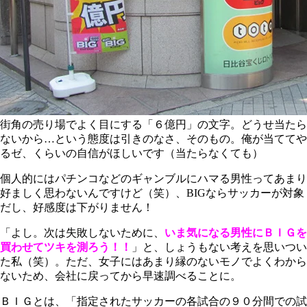
街角の売り場でよく目にする「６億円」の文字。どうせ当たら
ないから…という態度は引きのなさ、そのもの。俺が当ててや
るゼ、くらいの自信がほしいです（当たらなくても）
個人的にはパチンコなどのギャンブルにハマる男性ってあまり
好ましく思わないんですけど（笑）、BIGならサッカーが対象
だし、好感度は下がりません！
「よし。次は失敗しないために、
いま気になる男性にＢＩＧを
買わせてツキを測ろう！！
」と、しょうもない考えを思いつい
た私（笑）。ただ、女子にはあまり縁のないモノでよくわから
ないため、会社に戻ってから早速調べることに。
ＢＩＧとは、「指定されたサッカーの各試合の９０分間での試