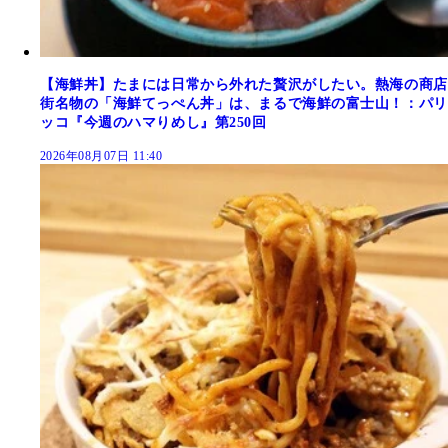
【海鮮丼】たまには日常から外れた贅沢がしたい。熱海の商店
街名物の「海鮮てっぺん丼」は、まるで海鮮の富士山！：パリ
ッコ『今週のハマりめし』第250回
2026年08月07日 11:40