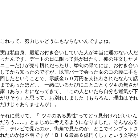
これって、努力じゃどうにもならないんですよね。
実は私自身、最近お付き合いしていた人が本当に運のない人だ
ったんです。デートの日に限って熱が出たり、彼の注文したメ
ニューだけが売り切れだったり、挙句の果てには、お付き合い
してから知ったのですが、以前バーで会った女のコの腰に手を
回したということで、示談金５０万円を支払わされたなんて話
まであったほど…。一緒にいるたびにことごとくツキの無さが
露（あら）わになってきて、「この人といたら自分も運気が下
がりそう」と思って、お別れしました（もちろん、理由はそれ
だけじゃありませんが）。
それに懲りて、「“ツキのある男性”ってどう見分ければいいん
だろう……」とまじめに考えるようになりました。そんなある
日、テレビで見たのか、街角で見たのか、どこでインプットさ
れたのかは不明ですが「ＢＩＧ最高６億円くじ」という文字が