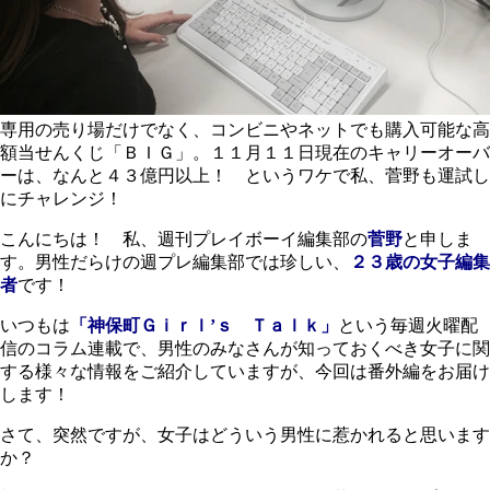
専用の売り場だけでなく、コンビニやネットでも購入可能な高
額当せんくじ「ＢＩＧ」。１１月１１日現在のキャリーオーバ
ーは、なんと４３億円以上！ というワケで私、菅野も運試し
にチャレンジ！
こんにちは！ 私、週刊プレイボーイ編集部の
菅野
と申しま
す。男性だらけの週プレ編集部では珍しい、
２３歳の女子編集
者
です！
いつもは
「神保町Ｇｉｒｌ’ｓ Ｔａｌｋ」
という毎週火曜配
信のコラム連載で、男性のみなさんが知っておくべき女子に関
する様々な情報をご紹介していますが、今回は番外編をお届け
します！
さて、突然ですが、女子はどういう男性に惹かれると思います
か？