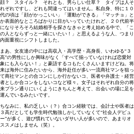
顔？ スタイル？ それとも、男らしい仕草？ タイプは人そ
れぞれですし、どれも間違ってはいません。私自身、特に１０
代の頃は「顔がかっこいい」「運動ができる」「マッチョ」と
か表面的なところばかりに目がいっていたけれど、２０代前半
になりそろそろ結婚相手を探さなきゃと考え始める中で、「こ
の人とならずっと一緒にいたい！」と思えるような人、つまり
内面重視にシフトしました。
まあ、女友達の中には高収入・高学歴・高身長、いわゆる“３
高”の男性にしか興味がなく「すべて揃っていなければ恋愛対
象にも入らない！」と豪語するコもたくさんいますけどね。将
来は海外に住みたいから、海外赴任が多い一流商社マンを狙っ
て商社マンとの合コンにしか行かないコ、医者や弁護士・経営
者としか合コンをしないコなど様々。女子はそれぞれ自分の将
来プラン通りにいくようにきちんと考えて、出会いの場に足を
運んでいるみたいです。
ちなみに、私の乏しい（？）合コン経験では、会計士や医者は
３高だとしても学生時代勉強しかしていなくて“社会人デビュ
ー”が多く、遊び慣れていないダサい人が多いので、あまりオ
ススメはしません（笑）。