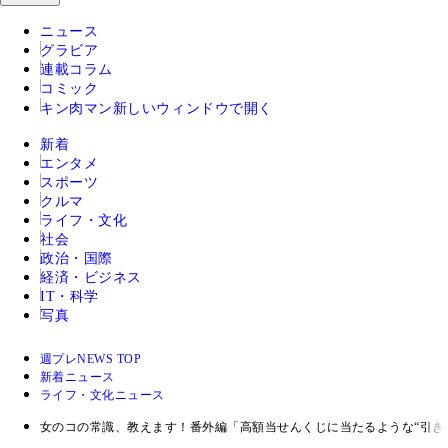
ニュース
グラビア
連載コラム
コミック
キン肉マン
新しいウィンドウで開く
新着
エンタメ
スポーツ
クルマ
ライフ・文化
社会
政治・国際
経済・ビジネス
IT・科学
写真
週プレNEWS TOP
新着ニュース
ライフ・文化ニュース
女のコの常識、教えます！番外編「高額当せんくじに当たるような“引き