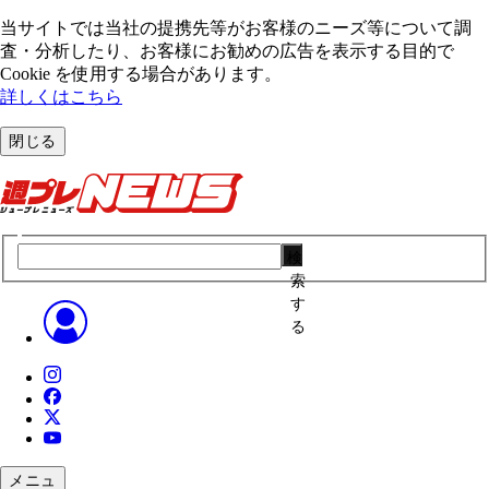
当サイトでは当社の提携先等がお客様のニーズ等について調
査・分析したり、お客様にお勧めの広告を表⽰する⽬的で
Cookie を使⽤する場合があります。
詳しくはこちら
閉じる
検
索
す
る
メニュ