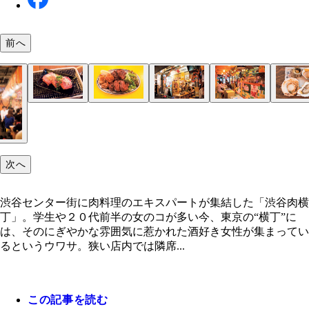
前へ
極上牛タン
シュラスコおまかせ３種盛り合わせ
仙台牛タン 由雄（ＹＯＳＨＩＯ）
ブラジリアン酒場 デビル
浜焼き盛り合わせ
Ｂｉｓｔｒｏ ｍａｍａｎ
海老とマッシュルームのアヒージョ
浜焼酒場 魚◯（うおまる）
焼きとり４種盛り
ハーモニカ横丁吉祥寺
佐助豚の特製カツサンド
ヤキトリ てっちゃん
次へ
渋谷センター街に肉料理のエキスパートが集結した「渋谷肉横
丁」。学生や２０代前半の女のコが多い今、東京の“横丁”に
は、そのにぎやかな雰囲気に惹かれた酒好き女性が集まってい
るというウワサ。狭い店内では隣席...
この記事を読む