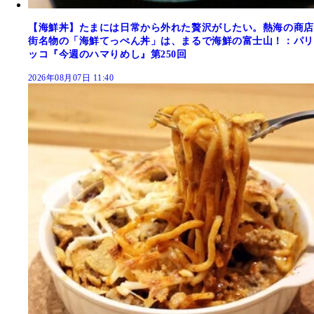
【海鮮丼】たまには日常から外れた贅沢がしたい。熱海の商店
街名物の「海鮮てっぺん丼」は、まるで海鮮の富士山！：パリ
ッコ『今週のハマりめし』第250回
2026年08月07日 11:40