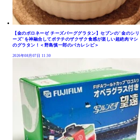
【金のボロネーゼ チーズバーググラタン】セブンの"金のシリ
ーズ"を神融合してポテチのザクザク食感が楽しい超絶肉マシ
のグラタン！＜野島慎一郎のバカレシピ＞
2026年08月07日 11:30