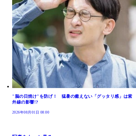
"脳の日焼け"を防げ！ 猛暑の癒えない「グッタリ感」は紫
外線の影響!?
2026年08月01日 08:00