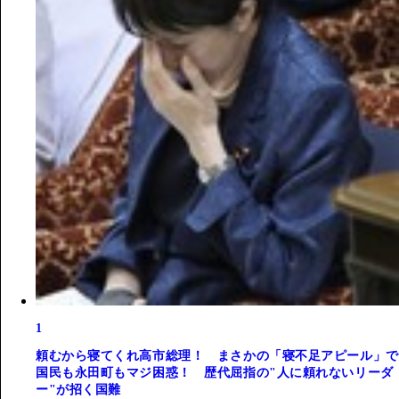
1
頼むから寝てくれ高市総理！ まさかの「寝不足アピール」で
国民も永田町もマジ困惑！ 歴代屈指の"人に頼れないリーダ
ー"が招く国難