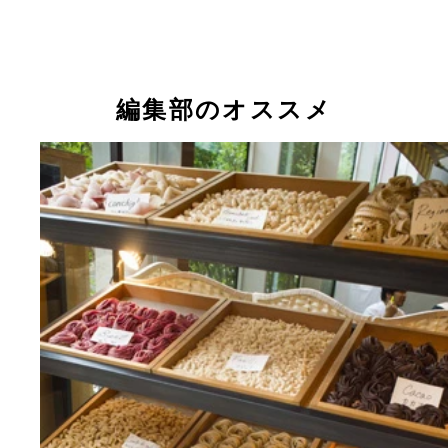
渋谷センター街に肉料理のエキスパートが集結した
恵比寿横丁
アヒルビアホール
谷肉横丁」。学生や２０代前半の女のコが多い
編集部のオススメ