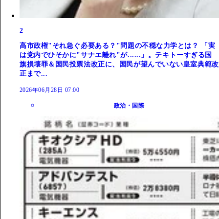
2
高市政権"それ急ぐ必要ある？"問題の不穏な力学とは？ 「実
は党内でひそかに"サナエ離れ"が......」。テキトーすぎる国
旗損壊罪＆国民投票法改正に、国民が望んでいない皇室典範改
正まで...
2026年06月28日 07:00
政治・国際