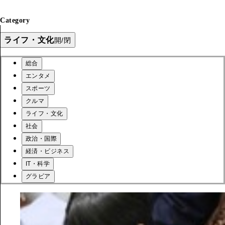
Category
ライフ・文化
開/閉
総合
エンタメ
スポーツ
クルマ
ライフ・文化
社会
政治・国際
経済・ビジネス
IT・科学
グラビア