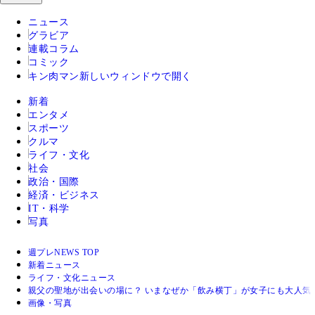
ニュース
グラビア
連載コラム
コミック
キン肉マン
新しいウィンドウで開く
新着
エンタメ
スポーツ
クルマ
ライフ・文化
社会
政治・国際
経済・ビジネス
IT・科学
写真
週プレNEWS TOP
新着ニュース
ライフ・文化ニュース
親父の聖地が出会いの場に？ いまなぜか「飲み横丁」が女子にも大人気
画像・写真