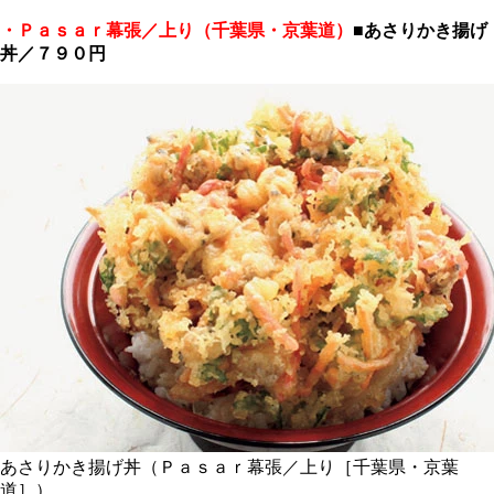
・Ｐａｓａｒ幕張／上り（千葉県・京葉道）
■
あさりかき揚げ
丼／７９０円
あさりかき揚げ丼（Ｐａｓａｒ幕張／上り［千葉県・京葉
道］）