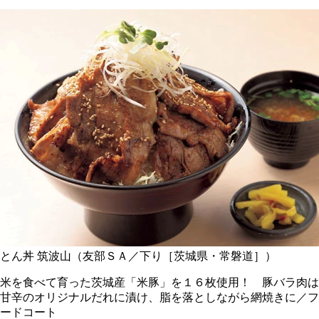
とん丼 筑波山（友部ＳＡ／下り［茨城県・常磐道］）
米を食べて育った茨城産「米豚」を１６枚使用！ 豚バラ肉は
甘辛のオリジナルだれに漬け、脂を落としながら網焼きに／フ
ードコート