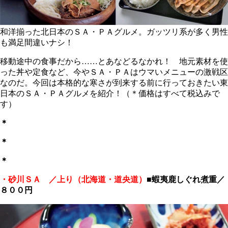
和洋揃った北日本のＳＡ・ＰＡグルメ。ガッツリ系が多く男性
も満足間違いナシ！
移動途中の食事だから……とあなどるなかれ！ 地元素材を使
った丼や定食など、今やＳＡ・ＰＡはウマいメニューの激戦区
なのだ。今回は本格的な寒さが到来する前に行っておきたい東
日本のＳＡ・ＰＡグルメを紹介！（＊価格はすべて税込みで
す）
＊
＊
＊
・砂川ＳＡ ／上り（北海道・道央道）
■蝦夷鹿しぐれ煮重／
８００円