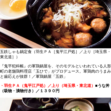
五鉄しゃも鍋定食（羽生ＰＡ［鬼平江戸処］／上り［埼玉県・
東北道］）
『鬼平犯科帳』の軍鶏鍋屋を、そのモデルといわれている人形
町の老舗鶏料理店「玉ひで」がプロデュース。軍鶏肉のうまみ
と歯応えが抜群！／軍鶏鍋屋「五鉄」
・羽生ＰＡ（鬼平江戸処）／上り（埼玉県・東北道）
■
うな丼
（吸物・漬物付き）／１３９０円