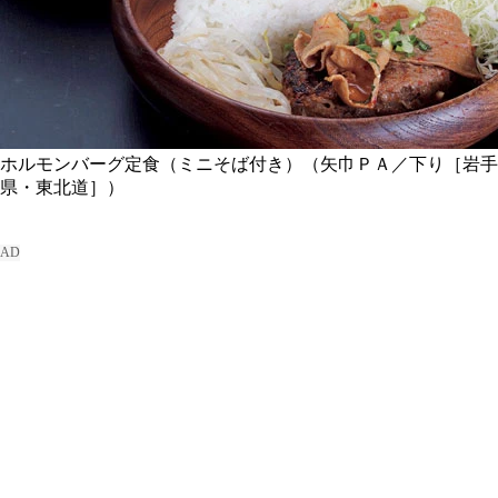
ホルモンバーグ定食（ミニそば付き）（矢巾ＰＡ／下り［岩手
県・東北道］）