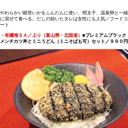
やわらかい能登いかをふんだんに使い、明太子、温泉卵と一緒
に混ぜて食べる。だしの効いたタレは女性にも人気／フードコ
ート
・有磯海ＳＡ／上り（富山県・北陸道）
■
プレミアムブラック
メンチカツ丼とミニうどん（ミニそばも可）セット／９９０円