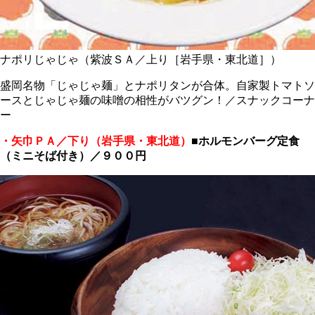
ナポリじゃじゃ（紫波ＳＡ／上り［岩手県・東北道］）
盛岡名物「じゃじゃ麺」とナポリタンが合体。自家製トマトソ
ースとじゃじゃ麺の味噌の相性がバツグン！／スナックコーナ
ー
・矢巾ＰＡ／下り（岩手県・東北道）
■ホルモンバーグ定食
（ミニそば付き）／９００円