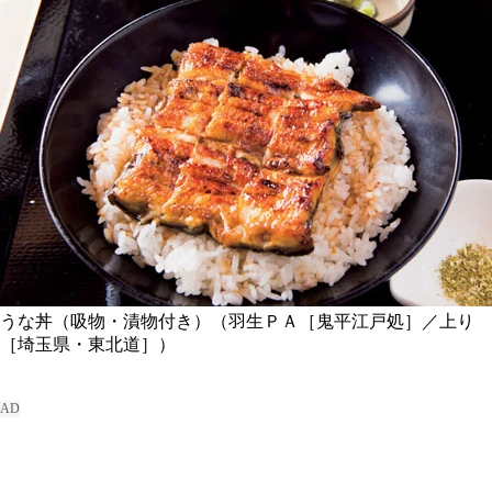
うな丼（吸物・漬物付き）（羽生ＰＡ［鬼平江戸処］／上り
［埼玉県・東北道］）