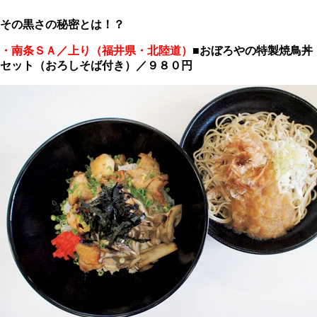
その黒さの秘密とは！？
・南条ＳＡ／上り（福井県・北陸道）
■
おぼろやの特製焼鳥丼
セット（おろしそば付き）／９８０円