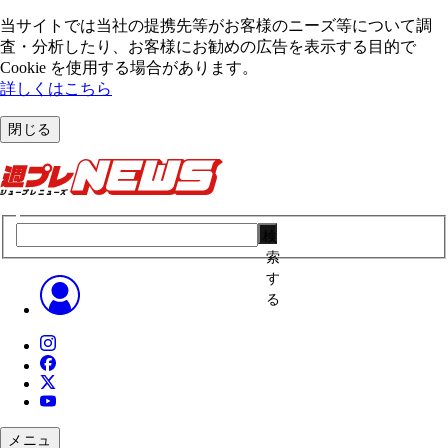
当サイトでは当社の提携先等がお客様のニーズ等について調
査・分析したり、お客様にお勧めの広告を表⽰する⽬的で
Cookie を使⽤する場合があります。
詳しくはこちら
閉じる
検
索
す
る
メニュ