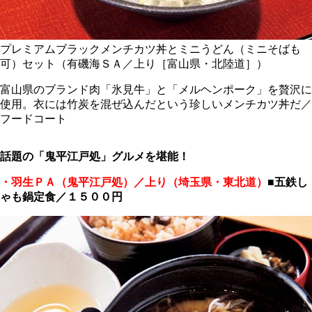
プレミアムブラックメンチカツ丼とミニうどん（ミニそばも
可）セット（有磯海ＳＡ／上り［富山県・北陸道］）
富山県のブランド肉「氷見牛」と「メルヘンポーク」を贅沢に
使用。衣には竹炭を混ぜ込んだという珍しいメンチカツ丼だ／
フードコート
話題の「鬼平江戸処」グルメを堪能！
・羽生ＰＡ（鬼平江戸処）／上り（埼玉県・東北道）
■
五鉄し
ゃも鍋定食／１５００円