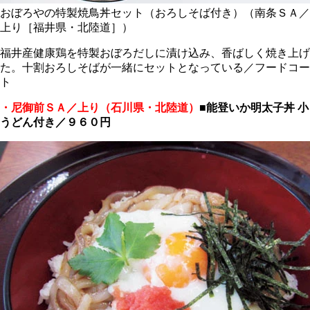
おぼろやの特製焼鳥丼セット（おろしそば付き）（南条ＳＡ／
上り［福井県・北陸道］）
福井産健康鶏を特製おぼろだしに漬け込み、香ばしく焼き上げ
た。十割おろしそばが一緒にセットとなっている／フードコー
ト
・尼御前ＳＡ／上り（石川県・北陸道）
■
能登いか明太子丼 小
うどん付き／９６０円