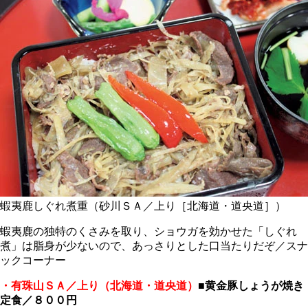
蝦夷鹿しぐれ煮重（砂川ＳＡ／上り［北海道・道央道］）
蝦夷鹿の独特のくさみを取り、ショウガを効かせた「しぐれ
煮」は脂身が少ないので、あっさりとした口当たりだぞ／スナ
ックコーナー
・有珠山ＳＡ／上り（北海道・道央道）
■黄金豚しょうが焼き
定食／８００円