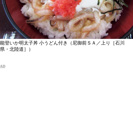
能登いか明太子丼 小うどん付き（尼御前ＳＡ／上り［石川
県・北陸道］）