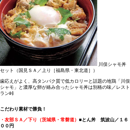
川俣シャモ丼
セット（国見ＳＡ／上り［福島県・東北道］）
歯応えがよく、高タンパク質で低カロリーと話題の地鶏「川俣
シャモ」と濃厚な卵が絡み合ったシャモ丼は別格の味／レスト
ラン峠
こだわり素材で勝負！
・友部ＳＡ／下り（茨城県・常磐道）
■
とん丼 筑波山／１６
００円