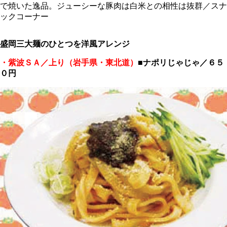
で焼いた逸品。ジューシーな豚肉は白米との相性は抜群／スナ
ックコーナー
盛岡三大麺のひとつを洋風アレンジ
・紫波ＳＡ／上り（岩手県・東北道）
■ナポリじゃじゃ／６５
０円