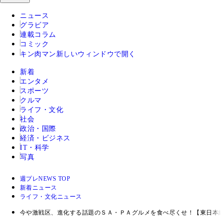
ニュース
グラビア
連載コラム
コミック
キン肉マン
新しいウィンドウで開く
新着
エンタメ
スポーツ
クルマ
ライフ・文化
社会
政治・国際
経済・ビジネス
IT・科学
写真
週プレNEWS TOP
新着ニュース
ライフ・文化ニュース
今や激戦区、進化する話題のＳＡ・ＰＡグルメを食べ尽くせ！【東日本