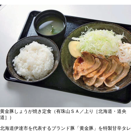
黄金豚しょうが焼き定食（有珠山ＳＡ／上り［北海道・道央
道］）
北海道伊達市を代表するブランド豚「黄金豚」を特製甘辛タレ