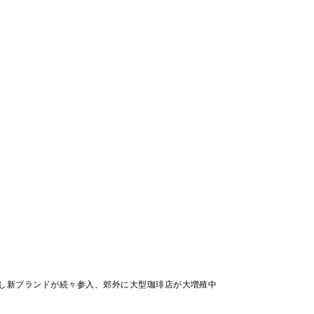
し新ブランドが続々参入、郊外に大型珈琲店が大増殖中