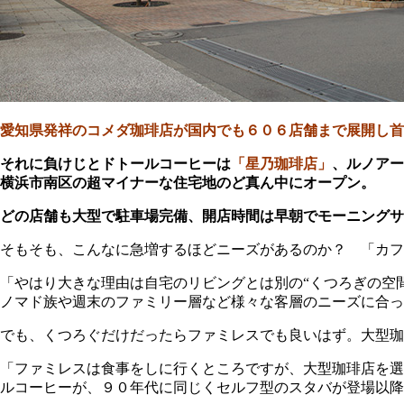
愛知県発祥のコメダ珈琲店が国内でも６０６店舗まで展開し首
それに負けじとドトールコーヒーは
「星乃珈琲店」
、ルノアー
横浜市南区の超マイナーな住宅地のど真ん中にオープン。
どの店舗も大型で駐車場完備、開店時間は早朝でモーニングサ
そもそも、こんなに急増するほどニーズがあるのか？ 「カフ
「やはり大きな理由は自宅のリビングとは別の“くつろぎの空
ノマド族や週末のファミリー層など様々な客層のニーズに合っ
でも、くつろぐだけだったらファミレスでも良いはず。大型珈
「ファミレスは食事をしに行くところですが、大型珈琲店を選
ルコーヒーが、９０年代に同じくセルフ型のスタバが登場以降