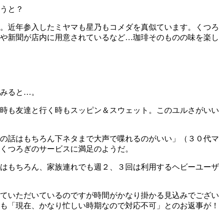
うと？
。近年参入したミヤマも星乃もコメダを真似ています。くつろ
や新聞が店内に用意されているなど…珈琲そのものの味を楽し
みると…。
時も友達と行く時もスッピン＆スウェット。このユルさがいい
の話はもちろん下ネタまで大声で喋れるのがいい」（３０代マ
くつろぎのサービスに満足のようだ。
はもちろん、家族連れでも週２、３回は利用するヘビーユーザ
ていただいているのですが時間がかなり掛かる見込みでござい
も「現在、かなり忙しい時期なので対応不可」とのお返事が！