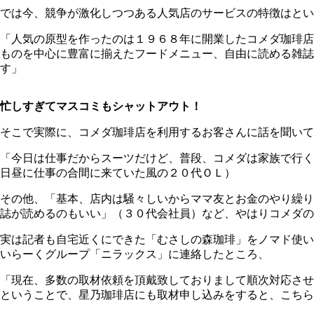
では今、競争が激化しつつある人気店のサービスの特徴はとい
「人気の原型を作ったのは１９６８年に開業したコメダ珈琲店
ものを中心に豊富に揃えたフードメニュー、自由に読める雑誌
す」
忙しすぎてマスコミもシャットアウト！
そこで実際に、コメダ珈琲店を利用するお客さんに話を聞いて
「今日は仕事だからスーツだけど、普段、コメダは家族で行く
日昼に仕事の合間に来ていた風の２０代ＯＬ）
その他、「基本、店内は騒々しいからママ友とお金のやり繰り
誌が読めるのもいい」（３０代会社員）など、やはりコメダの
実は記者も自宅近くにできた「むさしの森珈琲」をノマド使い
いらーくグループ「ニラックス」に連絡したところ、
「現在、多数の取材依頼を頂戴致しておりまして順次対応させ
ということで、星乃珈琲店にも取材申し込みをすると、こちら